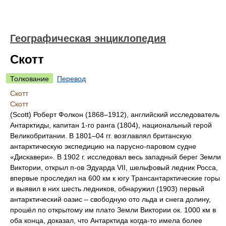
Географическая энциклопедия
Скотт
Толкование
Перевод
Скотт
Скотт
(Scott) Роберт Фолкон (1868–1912), английский исследователь
Антарктиды, капитан 1-го ранга (1804), национальный герой
Великобритании. В 1801–04 гг. возглавлял британскую
антарктическую экспедицию на парусно-паровом судне
«Дискавери». В 1902 г. исследовал весь западный берег Земли
Виктории, открыл п-ов Эдуарда VII, шельфовый ледник Росса,
впервые проследил на 600 км к югу Трансантарктические горы
и выявил в них шесть ледников, обнаружил (1903) первый
антарктический оазис – свободную ото льда и снега долину,
прошёл по открытому им плато Земли Виктории ок. 1000 км в
оба конца, доказал, что Антарктида когда-то имела более