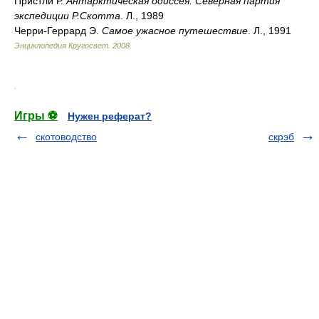
Пристли Р.
Антарктическая одиссея: Северная партия
экспедиции Р.Скотта
. Л., 1989
Черри-Геррард Э.
Самое ужасное путешествие
. Л., 1991
Энциклопедия Кругосвет
.
2008
.
.
Игры ⚽
Нужен реферат?
скотоводство
скрэб