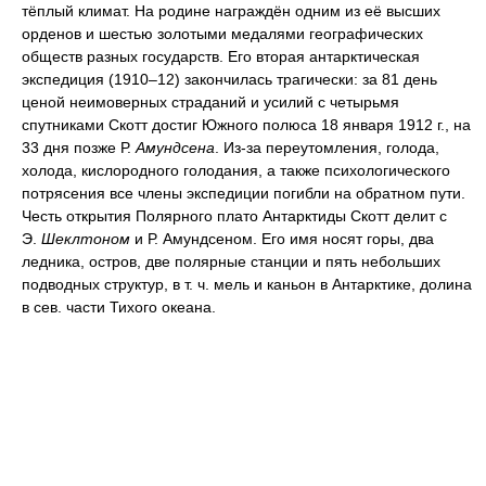
тёплый климат. На родине награждён одним из её высших
орденов и шестью золотыми медалями географических
обществ разных государств. Его вторая антарктическая
экспедиция (1910–12) закончилась трагически: за 81 день
ценой неимоверных страданий и усилий с четырьмя
спутниками Скотт достиг Южного полюса 18 января 1912 г., на
33 дня позже Р.
Амундсена
. Из-за переутомления, голода,
холода, кислородного голодания, а также психологического
потрясения все члены экспедиции погибли на обратном пути.
Честь открытия Полярного плато Антарктиды Скотт делит с
Э.
Шеклтоном
и Р. Амундсеном. Его имя носят горы, два
ледника, остров, две полярные станции и пять небольших
подводных структур, в т. ч. мель и каньон в Антарктике, долина
в сев. части Тихого океана.