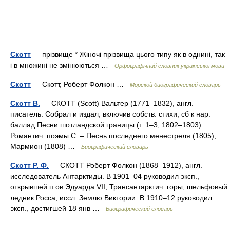
Скотт
— прізвище * Жіночі прізвища цього типу як в однині, так
і в множині не змінюються …
Орфографічний словник української мови
Скотт
— Скотт, Роберт Фолкон …
Морской биографический словарь
Скотт В.
— СКОТТ (Scott) Вальтер (1771–1832), англ.
писатель. Собрал и издал, включив собств. стихи, сб к нар.
баллад Песни шотландской границы (т. 1–3, 1802–1803).
Романтич. поэмы С. – Песнь последнего менестреля (1805),
Мармион (1808) …
Биографический словарь
Скотт Р. Ф.
— СКОТТ Роберт Фолкон (1868–1912), англ.
исследователь Антарктиды. В 1901–04 руководил эксп.,
открывшей п ов Эдуарда VII, Трансантарктич. горы, шельфовый
ледник Росса, иссл. Землю Виктории. В 1910–12 руководил
эксп., достигшей 18 янв …
Биографический словарь