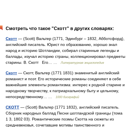
Смотреть что такое "Скотт" в других словарях:
Скотт
— (Scott) Вальтер (1771, Эдинбург – 1832, Абботсфорд),
английский писатель. Юрист по образованию, хорошо знал
народ и историю Шотландии, собирал старинные легенды и
баллады, изучал историю страны, коллекционировал предметы
старины. В. Скотт Его… …
Литературная энциклопедия
Скотт
— Скотт, Вальтер (1771 1831) знаменитый английский
романист и поэт. Его исторические романы соединяют в себе
важнейшие элементы романтизма: интерес к родной старине и
народному творчеству, к патриархальному быту и цельному,
непосредственному… …
1000 биографий
СКОТТ
— (Scott) Вальтер (1771 1832), английский писатель.
Сборник народных баллад Песни шотландской границы (тома
1 3, 1802 03). Романтические поэмы Скотта на сюжеты из
средневековья, сочетавшие мотивы таинственного и