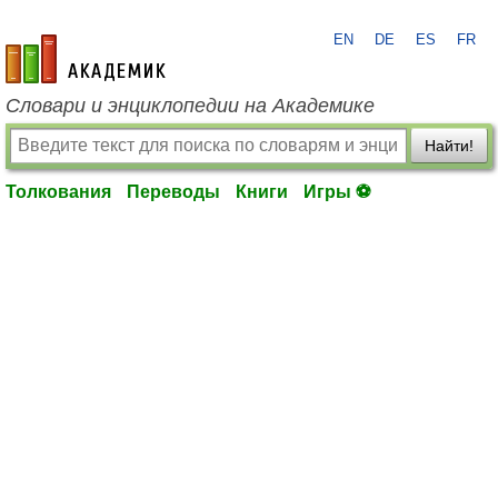
EN
DE
ES
FR
academic.ru
Словари и энциклопедии на Академике
Найти!
Толкования
Переводы
Книги
Игры ⚽