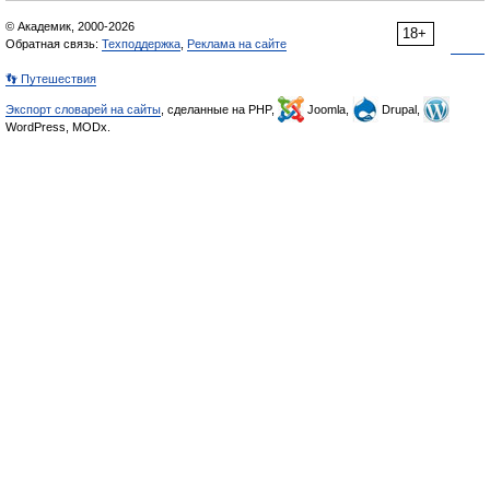
© Академик, 2000-2026
18+
Обратная связь:
Техподдержка
,
Реклама на сайте
👣 Путешествия
Экспорт словарей на сайты
, сделанные на PHP,
Joomla,
Drupal,
WordPress, MODx.