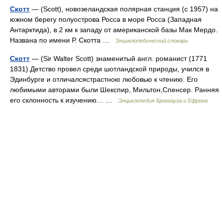
Скотт
— (Scott), новозеландская полярная станция (с 1957) на
южном берегу полуострова Росса в море Росса (Западная
Антарктида), в 2 км к западу от американской базы Мак Мердо.
Названа по имени Р. Скотта …
Энциклопедический словарь
Скотт
— (Sir Walter Scott) знаменитый англ. романист (1771
1831).Детство провел среди шотландской природы, учился в
Эдинбурге и отличалсястрастною любовью к чтению. Его
любимыми авторами были Шекспир, Мильтон,Спенсер. Ранняя
его склонность к изучению… …
Энциклопедия Брокгауза и Ефрона