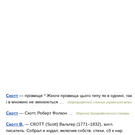
Скотт
— прізвище * Жіночі прізвища цього типу як в однині, так
і в множині не змінюються …
Орфографічний словник української мови
Скотт
— Скотт, Роберт Фолкон …
Морской биографический словарь
Скотт В.
— СКОТТ (Scott) Вальтер (1771–1832), англ.
писатель. Собрал и издал, включив собств. стихи, сб к нар.