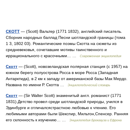
СКОТТ
— (Scott) Вальтер (1771 1832), английский писатель.
Сборник народных баллад Песни шотландской границы (тома
1 3, 1802 03). Романтические поэмы Скотта на сюжеты из
средневековья, сочетавшие мотивы таинственного и
иррационального с красочными… …
Современная энциклопедия
Скотт
— (Scott), новозеландская полярная станция (с 1957) на
южном берегу полуострова Росса в море Росса (Западная
Антарктида), в 2 км к западу от американской базы Мак Мердо.
Названа по имени Р. Скотта …
Энциклопедический словарь
Скотт
— (Sir Walter Scott) знаменитый англ. романист (1771
1831).Детство провел среди шотландской природы, учился в
Эдинбурге и отличалсястрастною любовью к чтению. Его
любимыми авторами были Шекспир, Мильтон,Спенсер. Ранняя
его склонность к изучению… …
Энциклопедия Брокгауза и Ефрона