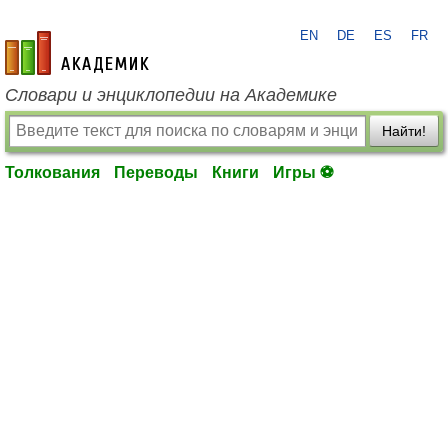
EN
DE
ES
FR
academic.ru
Словари и энциклопедии на Академике
Найти!
Толкования
Переводы
Книги
Игры ⚽