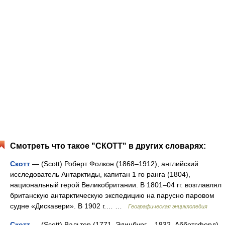
Смотреть что такое "СКОТТ" в других словарях:
Скотт
— (Scott) Роберт Фолкон (1868–1912), английский
исследователь Антарктиды, капитан 1 го ранга (1804),
национальный герой Великобритании. В 1801–04 гг. возглавлял
британскую антарктическую экспедицию на парусно паровом
судне «Дискавери». В 1902 г.… …
Географическая энциклопедия
Скотт
— (Scott) Вальтер (1771, Эдинбург – 1832, Абботсфорд),