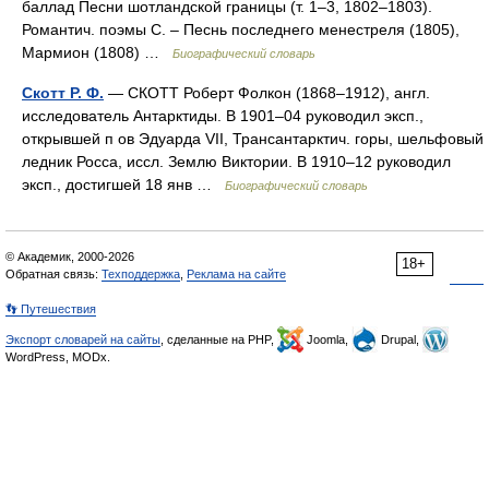
баллад Песни шотландской границы (т. 1–3, 1802–1803).
Романтич. поэмы С. – Песнь последнего менестреля (1805),
Мармион (1808) …
Биографический словарь
Скотт Р. Ф.
— СКОТТ Роберт Фолкон (1868–1912), англ.
исследователь Антарктиды. В 1901–04 руководил эксп.,
открывшей п ов Эдуарда VII, Трансантарктич. горы, шельфовый
ледник Росса, иссл. Землю Виктории. В 1910–12 руководил
эксп., достигшей 18 янв …
Биографический словарь
© Академик, 2000-2026
18+
Обратная связь:
Техподдержка
,
Реклама на сайте
👣 Путешествия
Экспорт словарей на сайты
, сделанные на PHP,
Joomla,
Drupal,
WordPress, MODx.