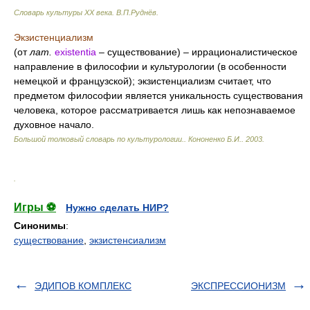
Словарь культуры XX века
.
В.П.Руднёв
.
Экзистенциализм
(от
лат.
existentia
– существование) – иррационалистическое
направление в философии и культурологии (в особенности
немецкой и французской); экзистенциализм считает, что
предметом философии является уникальность существования
чело­века, которое рассматривается лишь как непознаваемое
духовное начало.
Большой толковый словарь по культурологии.
.
Кононенко Б.И.
.
2003
.
.
Игры ⚽
Нужно сделать НИР?
Синонимы
:
существование
,
экзистенсиализм
ЭДИПОВ КОМПЛЕКС
ЭКСПРЕССИОНИЗМ