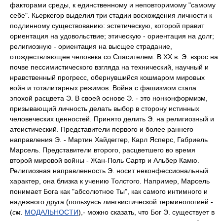
факторами среды, к единственному и неповторимому "самому
себе". Кьеркегор выделил три стадии восхождения личности к
подлинному существованию: эстетическую, которой правит
ориентация на удовольствие; этическую - ориентация на долг;
религиозную - ориентация на высщее страдание,
отождествляющее человека со Спасителем. В ХХ в. Э. взрос на
почве пессимистического взгляда на технический, научный и
нравственный прогресс, обернувшийся кошмаром мировых
войн и тоталитарных режимов. Война с фашизмом стала
эпохой расцвета Э. В своей основе Э. - это нонконформизм,
призывающий личность делать выбор в сторону истинных
человеческих ценностей. Принято делить Э. на религиозный и
атеистический. Представители первого и более раннего
направления Э. - Мартин Хайдеггер, Карл Ясперс, Габриель
Марсель. Представители второго, расцветшего во время
второй мировой войны - Жан-Поль Сартр и Альбер Камю.
Религиозная направленность Э. носит неконфессиональный
характер, она близка к учению Толстого. Например, Марсель
понимает Бога как "абсолютное Ты", как самого интимного и
надежного друга (пользуясь лингвистической терминологией -
(
см.
МОДАЛЬНОСТИ
),- можно сказать, что Бог Э. существует в