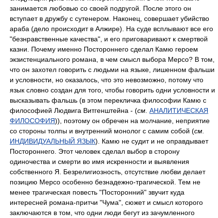
занимается любовью со своей подругой. После этого он
вступает в дружбу с сутенером. Наконец, совершает убийство
араба (дело происходит в Алжире). На суде всплывают все его
"безнравственные качества", и его приговаривают к смертвой
казни. Почему именно Постороннего сделал Камю героем
экзистенциального романа, в чем смысл выбора Мерсо? В том,
что он захотел говорить с людьми на языке, лишенном фальши
и условности, но оказалось, что это невозможно, потому что
язык словно создан для того, чтобы говорить одни условности и
высказывать фальшь (в этом перекличка философии Камю с
философией Людвига Витгенштейна - (
см.
АНАЛИТИЧЕСКАЯ
ФИЛОСОФИЯ
)), поэтому он обречен на молчание, неприятие
со стороны толпы и внутренний монолог с самим собой (
см.
ИНДИВИДУАЛЬНЫЙ ЯЗЫК
). Камю не судит и не оправдывает
Постороннего. Этот человек сделал выбор в сторону
одиночества и смерти во имя искренности и выявления
собственного Я. Безрелигиозность, отсутствие любви делает
позицию Мерсо особенно безнадежно-трагической. Тем не
менее трагическая повесть "Посторонний" звучит куда
интересней романа-притчи "Чума", сюжет и смысл которого
заключаются в том, что одни люди бегут из зачумленного