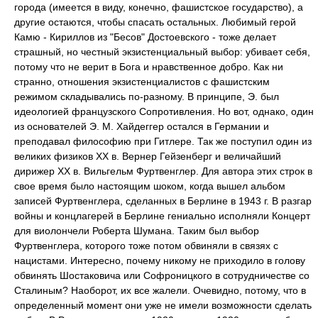
города (имеется в виду, конечно, фашистское государство), а
другие остаются, чтобы спасать остальных. Любимый герой
Камю - Кириллов из "Бесов" Достоевского - тоже делает
страшный, но честный экзистенциальный выбор: убивает себя,
потому что не верит в Бога и нравственное добро. Как ни
странно, отношения экзистенциалистов с фашистским
режимом складывались по-разному. В принципе, Э. был
идеологией французского Сопротивления. Но вот, однако, один
из основателей Э. М. Хайдеггер остался в Германии и
преподавал философию при Гитлере. Так же поступил один из
великих физиков ХХ в. Вернер Гейзенберг и величайший
дирижер ХХ в. Вильгельм Фуртвенглер. Для автора этих строк в
свое время было настоящим шоком, когда вышел альбом
записей Фуртвенглера, сделанных в Берлине в 1943 г. В разгар
войны и концлагерей в Берлине гениально исполняли Концерт
для виолончели Роберта Шумана. Таким был выбор
Фуртвенглера, которого тоже потом обвиняли в связях с
нацистами. Интересно, почему никому не приходило в голову
обвинять Шостаковича или Софроницкого в сотрудничестве со
Сталиным? Наоборот, их все жалели. Очевидно, потому, что в
определенный момент они уже не имели возможности сделать