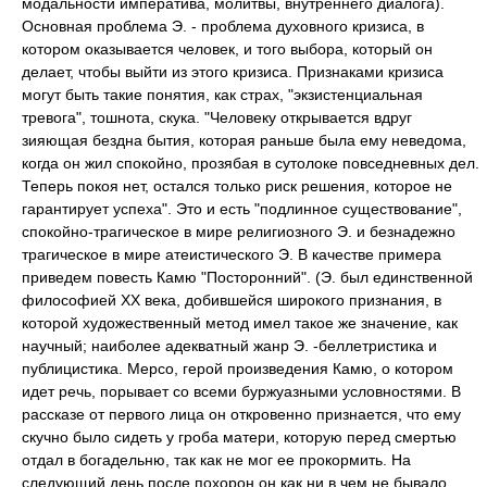
модальности императива, молитвы, внутреннего диалога).
Основная проблема Э. - проблема духовного кризиса, в
котором оказывается человек, и того выбора, который он
делает, чтобы выйти из этого кризиса. Признаками кризиса
могут быть такие понятия, как страх, "экзистенциальная
тревога", тошнота, скука. "Человеку открывается вдруг
зияющая бездна бытия, которая раньше была ему неведома,
когда он жил спокойно, прозябая в сутолоке повседневных дел.
Теперь покоя нет, остался только риск решения, которое не
гарантирует успеха". Это и есть "подлинное существование",
спокойно-трагическое в мире религиозного Э. и безнадежно
трагическое в мире атеистического Э. В качестве примера
приведем повесть Камю "Посторонний". (Э. был единственной
философией ХХ века, добившейся широкого признания, в
которой художественный метод имел такое же значение, как
научный; наиболее адекватный жанр Э. -беллетристика и
публицистика. Мерсо, герой произведения Камю, о котором
идет речь, порывает со всеми буржуазными условностями. В
рассказе от первого лица он откровенно признается, что ему
скучно было сидеть у гроба матери, которую перед смертью
отдал в богадельню, так как не мог ее прокормить. На
следующий день после похорон он как ни в чем не бывало