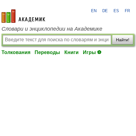
EN
DE
ES
FR
academic.ru
Словари и энциклопедии на Академике
Найти!
Толкования
Переводы
Книги
Игры ⚽