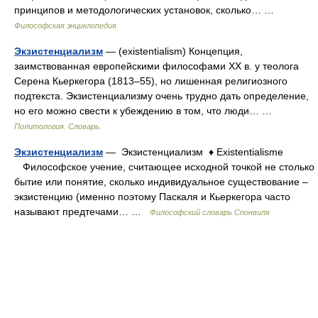
принципов и методологических установок, сколько… …
Философская энциклопедия
Экзистенциализм
— (existentialism) Концепция,
заимствованная европейскими философами ХХ в. у теолога
Серена Кьеркегора (1813–55), но лишенная религиозного
подтекста. Экзистенциализму очень трудно дать определение,
но его можно свести к убеждению в том, что люди… …
Политология. Словарь.
Экзистенциализм
— Экзистенциализм ♦ Existentialisme
Философское учение, считающее исходной точкой не столько
бытие или понятие, сколько индивидуальное существование –
экзистенцию (именно поэтому Паскаля и Кьеркегора часто
называют предтечами… …
Философский словарь Спонвиля