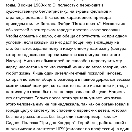
годы. В конце 1960-х гг. Э. полностью переходит в
художественную беллетристику, на экраны фильмов и
страницы романов. В качестве характерного примера
приведем фильм Золтана Фабри "Пятая печать". Нескольких
обывателей в венгерском городке арестовывают эсесовцы.
Чтобы сломить их волю, они обещают отпустить их при одном
условии, если каждый из них даст пощечину висящему на
столбе пыток израненному и измученному партизану (фигура
которого однозначно прочитывается как фигура распятого
Иисуса). Никто из обывателей не способен переступить эту
черту, несмотря на то что каждый из них до этого говорил, что
любит жизнь. Лишь один интеллигентный пожилой человек,
который во время общего разговора в пивной держался весьма
скептической позиции, соглашается на это испытание и, глядя
партизану в глаза, бьет его по окровавленной щеке. Нацисты
его отпускают. Только после этого зритель узнает, что жизнь
этого человека ему не принадлежала, так как он организовал в
городе целую систему по спасению еврейских детей, которая
без него развалилась бы. Еще один кинопример - фильм
Сиднея Поллака "Три дня Кондора". Герой его, работающий в
аналитическом агентстве ЦРУ (филолог по профессии), в один