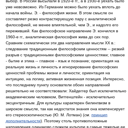
выбор. В России высылали в 1920-е гг., а в 1930-е уехать было
уже невозможно. Из Германии можно было уехать вплоть до
начала войны. Э. - философия жизни. В этом смысле он
составляет резко контрастирующую пару с аналитической
философией, не менее влиятельной, чем Э., и надолго его
пережившей. Как философское направление Э. кончился в
1960-е гг., аналитическая философия жива до сих пор.
Сравним схематически эти два направления мысли ХХ в.:
следование традиционным философским ценностям -- резкий
разрыв с традиционными философскими ценностями; главное
- бытие и этика -- главное - язык и познание; ориентация на
реальную жизнь и личность и игнорирование философских
ценностей проблемы жизни и личности; ориентация на
интуицию, на логику, активная жизненная позиция. Интересно,
что последнему пункту основатели обоих направлений
решительно не соответствовали: Хайдеггер был исключительно
академическим человеком, Витгенштейн - исключительно
эксцентричным. Для культуры характерен билингвизм в
широком смысле, так как недостаток знания она компенсирует
его стереоскопичностью (Ю. М. Лотман) (
см.
принцип
дополнительности
). Поэтому столь противоположные
направления одинаково служили культуре в самые тяжелые ее