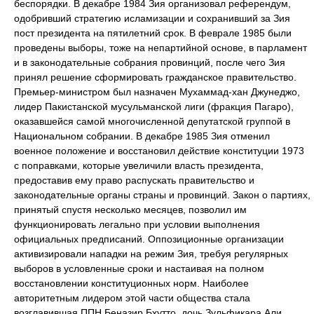
беспорядки. В декабре 1984 Зия организовал референдум,
одобривший стратегию исламизации и сохранивший за Зия
пост президента на пятилетний срок. В феврале 1985 были
проведены выборы, тоже на непартийной основе, в парламент
и в законодательные собрания провинций, после чего Зия
принял решение сформировать гражданское правительство.
Премьер-министром был назначен Мухаммад-хан Джунеджо,
лидер Пакистанской мусульманской лиги (фракция Пагаро),
оказавшейся самой многочисленной депутатской группой в
Национальном собрании. В декабре 1985 Зия отменил
военное положение и восстановил действие конституции 1973
с поправками, которые увеличили власть президента,
предоставив ему право распускать правительство и
законодательные органы страны и провинций. Закон о партиях,
принятый спустя несколько месяцев, позволил им
функционировать легально при условии выполнения
официальных предписаний. Оппозиционные организации
активизировали нападки на режим Зия, требуя регулярных
выборов в условленные сроки и настаивая на полном
восстановлении конституционных норм. Наиболее
авторитетным лидером этой части общества стала
возглавившая ППН Беназир Бхутто, дочь Зульфикара Али