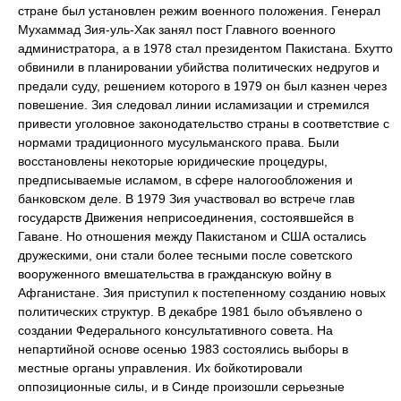
стране был установлен режим военного положения. Генерал
Мухаммад Зия-уль-Хак занял пост Главного военного
администратора, а в 1978 стал президентом Пакистана. Бхутто
обвинили в планировании убийства политических недругов и
предали суду, решением которого в 1979 он был казнен через
повешение. Зия следовал линии исламизации и стремился
привести уголовное законодательство страны в соответствие с
нормами традиционного мусульманского права. Были
восстановлены некоторые юридические процедуры,
предписываемые исламом, в сфере налогообложения и
банковском деле. В 1979 Зия участвовал во встрече глав
государств Движения неприсоединения, состоявшейся в
Гаване. Но отношения между Пакистаном и США остались
дружескими, они стали более тесными после советского
вооруженного вмешательства в гражданскую войну в
Афганистане. Зия приступил к постепенному созданию новых
политических структур. В декабре 1981 было объявлено о
создании Федерального консультативного совета. На
непартийной основе осенью 1983 состоялись выборы в
местные органы управления. Их бойкотировали
оппозиционные силы, и в Синде произошли серьезные