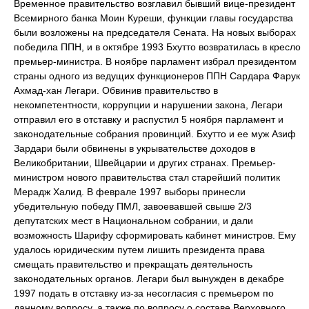
Временное правительство возглавил бывший вице-президент
Всемирного банка Моин Куреши, функции главы государства
были возложены на председателя Сената. На новых выборах
победила ППН, и в октябре 1993 Бхутто возвратилась в кресло
премьер-министра. В ноябре парламент избрал президентом
страны одного из ведущих функционеров ППН Сардара Фарук
Ахмад-хан Легари. Обвинив правительство в
некомпетентности, коррупции и нарушении закона, Легари
отправил его в отставку и распустил 5 ноября парламент и
законодательные собрания провинций. Бхутто и ее муж Азиф
Зардари были обвинены в укрывательстве доходов в
Великобритании, Швейцарии и других странах. Премьер-
министром нового правительства стал старейший политик
Мерадж Халид. В феврале 1997 выборы принесли
убедительную победу ПМЛ, завоевавшей свыше 2/3
депутатских мест в Национальном собрании, и дали
возможность Шарифу сформировать кабинет министров. Ему
удалось юридическим путем лишить президента права
смещать правительство и прекращать деятельность
законодательных органов. Легари был вынужден в декабре
1997 подать в отставку из-за несогласия с премьером по
данному вопросу, а также по вопросу о составе Верховного