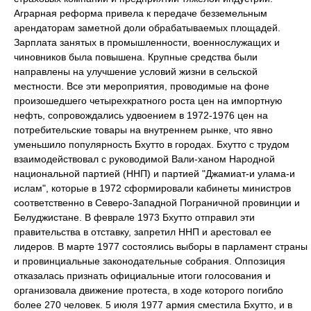
Аграрная реформа привела к передаче безземельным
арендаторам заметной доли обрабатываемых площадей.
Зарплата занятых в промышленности, военнослужащих и
чиновников была повышена. Крупные средства были
направлены на улучшение условий жизни в сельской
местности. Все эти мероприятия, проводимые на фоне
произошедшего четырехкратного роста цен на импортную
нефть, сопровождались удвоением в 1972-1976 цен на
потребительские товары на внутреннем рынке, что явно
уменьшило популярность Бхутто в городах. Бхутто с трудом
взаимодействовал с руководимой Вали-ханом Народной
национальной партией (ННП) и партией "Джамиат-и улама-и
ислам", которые в 1972 сформировали кабинеты министров
соответственно в Северо-3ападной Пограничной провинции и
Белуджистане. В феврале 1973 Бхутто отправил эти
правительства в отставку, запретил ННП и арестовал ее
лидеров. В марте 1977 состоялись выборы в парламент страны
и провинциальные законодательные собрания. Оппозиция
отказалась признать официальные итоги голосования и
организовала движение протеста, в ходе которого погибло
более 270 человек. 5 июля 1977 армия сместила Бхутто, и в