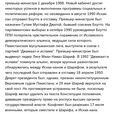
премьер-министра 1 декабря 1988. Новый кабинет достиг
некоторых успехов в выполнении программы социальных и
политических реформ, но неожиданно в августе 1990 Исхак-
хан отправил Бхутто в отставку. Премьер-министром был
назначен Гулам Мустафа Джатой, бывший союзник Бхутто. На
парламентских выборах в октябре 1990 руководимая Бхутто
ППН потерпела чувствительное поражение от Исламского
демократического альянса, ведущая сила которого,
Пакистанская мусульманская лига, выступила в союзе с
партией "Джамаат-и ислами". Премьер-министром был
выдвинут лидер Лиги Миан Наваз Шариф. В 1992 "Джамаат-и
ислами" покинула альянс, вскоре крупные разногласия
обнаружились между Исхак-ханом и Шарифом, в результате
чего последний был отправлен в отставку 18 апреля 1993.
Декрет президента был, однако, признан неконституционным
Верховным судом Пакистана, и 26 мая Шариф вернулся на
свой пост. Но противоречия устранены не были, поскольку
Шариф желал удалить из текста Конституции положения,
дававшие президенту право на роспуск высших органов
государственной власти. Конфликт был разрешен 17 июля
военными, которые сместили и Шарифа, и Исхак-хана.