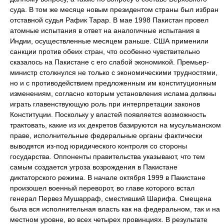
суда. В том же месяце новым президентом страны был избран
отставной судья Рафик Тарар. В мае 1998 Пакистан провел
атомные испытания в ответ на аналогичные испытания в
Индии, осуществленные месяцем раньше. США применили
санкции против обеих стран, что особенно чувствительно
сказалось на Пакистане с его слабой экономикой. Премьер-
министр столкнулся не только с экономическими трудностями,
но и с противодействием предложенным им конституционным
изменениям, согласно которым установления ислама должны
играть главенствующую роль при интерпретации законов
Конституции. Поскольку у властей появляется возможность
трактовать, какие из их декретов базируются на мусульманском
праве, исполнительные федеральные органы фактически
выводятся из-под юридического контроля со стороны
государства. Оппоненты правительства указывают, что тем
самым создается угроза возрождения в Пакистане
диктаторского режима. В начале октября 1999 в Пакистане
произошел военный переворот, во главе которого встал
генерал Первез Мушарраф, сместивший Шарифа. Смещена
была вся исполнительная власть как на федеральном, так и на
местном уровне, во всех четырех провинциях. В результате