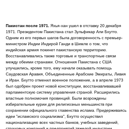
Пакистан после 1971.
Яхья-хан ушел в отставку 20 декабря
1971. Президентом Пакистана стал Зульфикар Али Бхутто.
Одним из его первых шагов была договоренность с премьер-
министром Индии Индирой Ганди в Шимле о том, что
индийская армия покинет пакистанскую территорию.
Восстанавливались также торговые и транспортные связи
между обеими странами. Отношения Пакистана с США
улучшились, кроме того, ему начали оказывать помощь
Саудовская Аравия, Объединенные Арабские Эмираты, Ливия
и Иран. Бхутто отменил военное положение, а в апреле 1973
был одобрен проект новой конституции, восстанавливавшей
парламентскую систему управления страной. Расширились
властные полномочия провинций. Были возрождены
избирательные курии для религиозных меньшинств при
сохранении официального главенства ислама. Придерживаясь
идеи "исламского социализма", Бхутто осуществил
национализацию всех частных банков, учебных заведений,
страховых компаний и предприятий тяжелой индустрии.