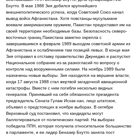
Бхутто. В мае 1988 Зия добился крупнейшего
внешнеполитического успеха, когда Советский Союз начал
вывод войск Афганистана. Хотя повстанцы-мусульмане
воевали американским оружием, Пакистан предоставил им на
своей территории необходимые базы. Безопасность северо-
восточных границ Пакистана заметно окрепла с
завершившимся в феврале 1989 выходом советской армии из
Афганистана и ослаблением там позиций левых. В конце мая
Зия отправил в отставку правительство Джунеджо и распустил
Национальное собрание из-за разногласий по вопросу о
контроле над вооруженными силами. На ноябрь 1989 были
назначены новые выборы. Зия находился на вершине власти,
когда 17 августа 1988 стал жертвой загадочной авиационной
катастрофы. Вместе с ним погибли несколько видных
генералов. Принявший на себя обязанности президента
председатель Сената Гулам Исхак-хан, лицо штатское,
объявил о предстоящих в ноябре выборах. В октябре
Верховный суд постановил, что кандидаты могут
баллотироваться от политических партий. На выборах
победила ППН, которая получила относительное большинство
в парламенте, и ее лидер Беназир Бхутто заняла пост