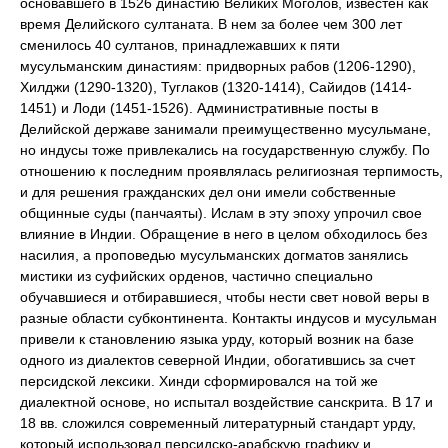
основавшего в 1526 династию Великих Моголов, известен как
время Делийского султаната. В нем за более чем 300 лет
сменилось 40 султанов, принадлежавших к пяти
мусульманским династиям: придворных рабов (1206-1290),
Хилджи (1290-1320), Туглаков (1320-1414), Сайидов (1414-
1451) и Лоди (1451-1526). Административные посты в
Делийской державе занимали преимущественно мусульмане,
но индусы тоже привлекались на государственную службу. По
отношению к последним проявлялась религиозная терпимость,
и для решения гражданских дел они имели собственные
общинные суды (панчаяты). Ислам в эту эпоху упрочил свое
влияние в Индии. Обращение в него в целом обходилось без
насилия, а проповедью мусульманских догматов занялись
мистики из суфийских орденов, частично специально
обучавшиеся и отбиравшиеся, чтобы нести свет новой веры в
разные области субконтинента. Контакты индусов и мусульман
привели к становлению языка урду, который возник на базе
одного из диалектов северной Индии, обогатившись за счет
персидской лексики. Хинди сформировался на той же
диалектной основе, но испытал воздействие санскрита. В 17 и
18 вв. сложился современный литературный стандарт урду,
который использовал персидско-арабскую графику и