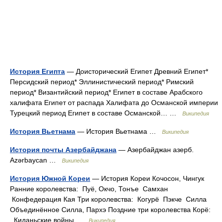
История Египта
— Доисторический Египет Древний Египет*
Персидский период* Эллинистический период* Римский
период* Византийский период* Египет в составе Арабского
халифата Египет от распада Халифата до Османской империи
Турецкий период Египет в составе Османской… …
Википедия
История Вьетнама
— История Вьетнама …
Википедия
История почты Азербайджана
— Азербайджан азерб.
Azərbaycan …
Википедия
История Южной Кореи
— История Кореи Кочосон, Чингук
Ранние королевства: Пуё, Окчо, Тонъе Самхан
Конфедерация Кая Три королевства: Когурё Пэкче Силла
Объединённое Силла, Пархэ Поздние три королевства Корё:
Киданьские войны …
Википедия