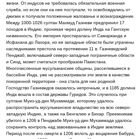
жизни. От индусов не требовалась обязательная военная
служба, но если они на нее поступали, то освобождались от
джизии и получали положенные жалованье и вознаграждение.
Между 1000-1026 султан Махмуд Газневи предпринял 17
походов в Индию, проникая через долину Инда на Гангскую
низменность. Его империя простиралась от Самарканда и
Исфахана до Лахора, но ее западные области были утрачены
наследниками престола на протяжении 11 в. Газневидский
Пенджаб, включавший северо-западные пограничные области
и Синд, может считаться прообразом Пакистана.
Многочисленные мусульманские общины, расселившиеся в
бассейне Инда, уже не рассматривали эти земли в качестве
покоренной территории - она стала для них родиной.
Господство Газневидов оказалось непрочным, и в 1185 долина
Инда вошла в состав державы Гуридов. Это случилось при
султане Муиз-уд-дин Мухаммаде, которому удалось
распространить мусульманское владычество на всю северо-
западную Индию, а также на Бенгалию и Бихар. Преемникам
убитого в 1206 в Пенджабе Муиз-уд-дин Мухаммада удалось
сохранить контроль над завоеванными в Индии землями.
Период после его смерти в 1206 вплоть до воцарения Бабура,