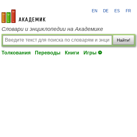
EN
DE
ES
FR
academic.ru
Словари и энциклопедии на Академике
Найти!
Толкования
Переводы
Книги
Игры ⚽