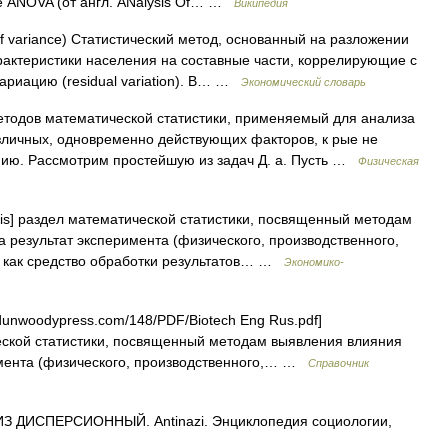
е ANOVA (от англ. ANalysis Of… …
Википедия
of variance) Статистический метод, основанный на разложении
арактеристики населения на составные части, коррелирующие с
ариацию (residual variation). В… …
Экономический словарь
тодов математической статистики, применяемый для анализа
зличных, одновременно действующих факторов, к рые не
анию. Рассмотрим простейшую из задач Д. а. Пусть …
Физическая
yis] раздел математической статистики, посвященный методам
 результат эксперимента (физического, производственного,
ик как средство обработки результатов… …
Экономико-
dunwoodypress.com/148/PDF/Biotech Eng Rus.pdf]
ской статистики, посвященный методам выявления влияния
имента (физического, производственного,… …
Справочник
З ДИСПЕРСИОННЫЙ. Antinazi. Энциклопедия социологии,