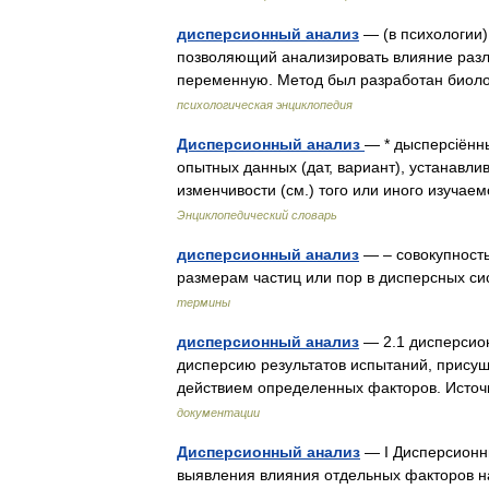
дисперсионный анализ
— (в психологии) 
позволяющий анализировать влияние разл
переменную. Метод был разработан био
психологическая энциклопедия
Дисперсионный анализ
— * дысперсіённы
опытных данных (дат, вариант), устанавл
изменчивости (см.) того или иного изучае
Энциклопедический словарь
дисперсионный анализ
— – совокупност
размерам частиц или пор в дисперсных с
термины
дисперсионный анализ
— 2.1 дисперсио
дисперсию результатов испытаний, прису
действием определенных факторов. Ист
документации
Дисперсионный анализ
— I Дисперсионн
выявления влияния отдельных факторов на