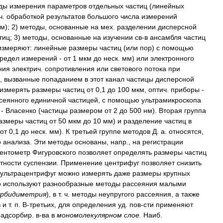
ды
измерения
параметров
отдельных
частиц
(
линейных
ч
.
обработкой
результатов
большого
числа
измерений
ем
);
2
)
методы
,
основанные
на
мех
.
разделении
дисперсной
тиц
;
3
)
методы
,
основанные
на
изучении
св
-
в
ансамбля
частиц
измеряют:
линейные
размеры
частиц
(
или
пор
)
с
помощью
редел
измерений
-
от
1
мкм
до
неск
.
мм
)
или
электронного
ния
электрич
.
сопротивления
или
светового
потока
при
,
вызванные
попаданием
в
этот
канал
частицы
дисперсной
измерять
размеры
частиц
от
0
,
1
до
100
мкм
,
оптич
.
приборы
-
сеянного
единичной
частицей
,
с
помощью
ультрамикроскопа
-
Власенко
(
частицы
размером
от
2
до
500
нм
).
Вторая
группа
азмеры
частиц
от
50
мкм
до
10
мм
)
и
разделение
частиц
в
от
0
,
1
до
неск
.
мм
).
К
третьей
группе
методов
Д
.
а
.
относятся
,
о
анализа
.
Эти
методы
основаны
,
напр
.,
на
регистрации
ентометр
Фигуровского
позволяет
определять
размеры
частиц
тности
суспензии
.
Применение
центрифуг
позволяет
снизить
ультрацентрифуг
можно
измерять
даже
размеры
крупных
о
используют
разнообразные
методы
рассеяния
малыми
рбидиметрия
),
в
т
.
ч
.
методы
неупругого
рассеяния
,
а
также
в
и
т
.
п
.
В
-
третьих
,
для
определения
уд
.
пов
-
сти
применяют
адсорбир
.
в
-
ва
в
мономолекулярном
слое
.
Наиб
.