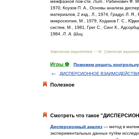
межфазной
пов
-
сти
.
Лит
.
:
Рабинович
Ф
.
М
1970
;
Коузов
П
.
А
.,
Основы
анализа
диспер
материалов
,
2
изд
.,
Л
.,
1974
;
Градус
Л
.
Я
.,
микроскопии
,
М
.,
1979
;
Ходаков
Г
.
С
.,
Юдки
систем
,
М
.,
1981
;
Грег
С
.,
Синг
К
.,
Адсорбц
1984
.
Л
.
А
.
Шиц
.
Химическая
энциклопедия
. —
М
.
:
Советская
энциклоп
Игры ⚽
Поможем решить контрольну
ДИСПЕРСИОННОЕ ВЗАИМОДЕЙСТВ
Полезное
Смотреть что такое "ДИСПЕРСИОН
Дисперсионный анализ
— метод в матема
экспериментальных данных путём исследов