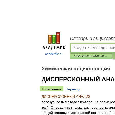
Словари и энциклоп
academic.ru
Химическая энциклопедия
Химическая энциклопедия
ДИСПЕРСИОННЫЙ АНА
Толкование
Перевод
ДИСПЕРСИОННЫЙ
АНАЛИЗ
совокупность
методов
измерения
размеро
тел
).
Определяют
также
дисперсность
,
или
общей
площади
межфазной
пов
-
сти
к
объ