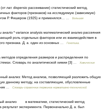
(от лат. dispersio рассеивание) статистический метод,
ичных факторов (признаков) на исследуемую (зависимую)
логом Р. Фишером (1925) и применялся… …
Большая
 аналіз * variance analysis математический анализ рассеяния
ивающий роль отдельных факторов или их взаимодействия в
мого признака. Д. а. один из основных …
Генетика.
ь методов определения размеров и распределения по
истемах. Словарь по аналитической химии [3] …
Химические
нный анализ: Метод анализа, позволяющий разложить общую
щую данному методу, на составляющие, обусловленные
очник …
Словарь-справочник терминов нормативно-технической
ый анализ в математике, статистический метод
 результат эксперимента. Первоначально Д. а. был