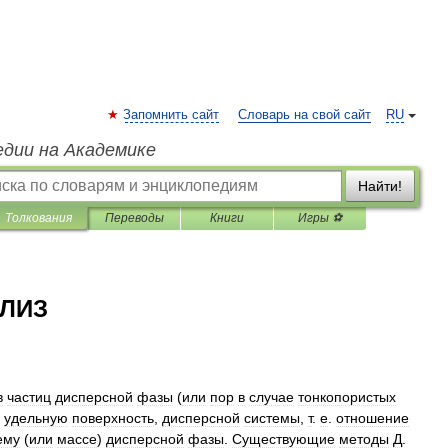
Запомнить сайт
Словарь на свой сайт
RU
едии на Академике
Найти!
Толкования
Переводы
Книги
Игры ⚽
ЛИЗ
в
частиц
дисперсной
фазы
(
или
пор
в
случае
тонкопористых
удельную
поверхность
,
дисперсной
системы
,
т
.
е
.
отношение
ему
(
или
массе
)
дисперсной
фазы
.
Существующие
методы
Д
.