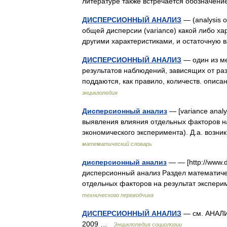
литературе также встречается обозначени
ДИСПЕРСИОННЫЙ АНАЛИЗ
— (analysis 
общей дисперсии (variance) какой либо х
другими характеристиками, и остаточную в
ДИСПЕРСИОННЫЙ АНАЛИЗ
— один из ме
результатов наблюдений, зависящих от ра
поддаются, как правило, количеств. опис
энциклопедия
Дисперсионный анализ
— [variance anal
выявления влияния отдельных факторов на
экономического эксперимента). Д.а. возн
математический словарь
дисперсионный анализ
— — [http://www.
дисперсионный анализ Раздел математиче
отдельных факторов на результат экспер
технического переводчика
ДИСПЕРСИОННЫЙ АНАЛИЗ
— см. АНАЛИ
2009 …
Энциклопедия социологии