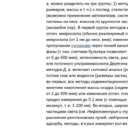
а
.
можно
разделить
на
три
группы:
1
)
мето
размеров
,
массы
и
т
.
п
.)
с
послед
.
статисти
(
возможно
применение
автоматизир
.
сист
системы
на
неск
.
классов
по
крупности
час
(
ансамбля
пор
).
В
первой
группе
методов
оптич
.
микроскопа
(
обычно
реализуемый
п
микроскопа
(
от
1
нм
до
неск
.
мкм
);
измене
пропускании
суспензии
через
тонкий
канал
фазы
(
т
.
наз
.
счетчики
Культера
позволяют
от
5
до
500
мкм
);
интенсивность
света
,
рас
или
поточного
ультрамикроскопа
Дерягина
методов
Д
.
а
.
включает
ситовой
анализ
(
р
потоке
газа
или
жидкости
(
размеры
частиц
во
-
первых
,
все
методы
седиментационног
кинетики
накопления
массы
осадка
(
седим
от
1
до
500
мкм
)
или
изменения
оптич
.
пло
предел
измерения
до
0
,
1
мкм
(
с
помощью
молекул
,
т
.
е
.
1
-
100
нм
).
Во
-
вторых
,
широк
частицами
света
(
см
.
Нефелометрия
и
ту
рассеяния
рентгеновских
лучей
,
нейтроно
адсорбц
.
методы
,
в
к
-
рых
измеряют
кол
-
во