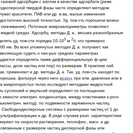
газовой
адсорбции
с
азотом
в
качестве
адсорбата
(
реже
одисперсной
твердой
фазы
часто
определяют
методом
лужат
красители
,
ПАВ
или
др
.
в
-
ва
,
малые
изменения
достаточно
высокой
точностью
.
Уд
.
пов
-
сть
порошков
можно
смачивания
).
Поточные
микрокалориметры
позволяют
жидкой
средах
.
Адсорбц
.
методы
Д
.
а
.,
весьма
разнообразные
3
2
делять
уд
.
пов
-
сти
порядка
10
-
10
м
/
г
,
что
примерно
000
нм
.
Во
всех
упомянутых
методах
Д
.
а
.
получают
,
как
зволяющую
судить
о
нек
-
рых
средних
параметрах
удается
определить
также
дифференциальную
ф
-
цию
массы
,
доли
частиц
или
пор
)
по
размерам
.
В
практике
лаб
.
ше
,
применяют
и
др
.
методы
Д
.
а
.
Так
,
уд
.
пов
-
сть
находят
по
порошка
,
фильтруя
через
него
воздух
при
атм
.
давлении
или
в
в
микропористых
телах
исследуют
методами
жидкостной
ть
суспензий
и
эмульсий
определяют
по
поглощению
ю
емкости
электрич
.
конденсатора
,
между
пластинами
к
-
рого
лькометрич
.
метод
),
по
подвижности
заряженных
частиц
.
Свободнодисперсные
системы
с
размерами
частиц
от
1
до
,
ультрафильтрации
и
др
.
В
ряде
случаев
разл
.
характеристики
меряют
по
скорости
растворения
,
теплофиз
.,
магн
.
и
др
.
,
связанным
с
размером
частиц
дисперсной
фазы
или