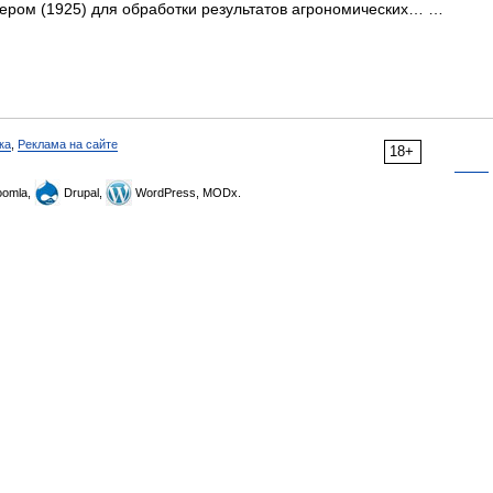
шером (1925) для обработки результатов агрономических… …
ка
,
Реклама на сайте
18+
omla,
Drupal,
WordPress, MODx.