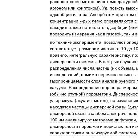
распространен
метод
низкотемпературной
аргоном
или
криптоном
).
Уд
.
пов
-
сть
высок
адсорбции
из
р
-
ра
.
Адсорбатом
при
этом
с
концентрации
к
-
рых
легко
определяются
с
находить
также
по
теплоте
адсорбции
(
или
проводить
измерения
как
в
газовой
,
так
и
в
по
технике
эксперимента
,
позволяют
опре
соответствует
размерам
частиц
от
10
до
1
правило
,
интегральную
характеристику
,
по
дисперсности
системы
.
В
нек
-
рых
случаях
распределения
числа
частиц
(
их
объема
,
исследований
,
помимо
перечисленных
вы
газопроницаемости
слоя
анализируемого
вакууме
.
Распределение
пор
по
размерам
(
обычно
ртутной
)
порометрии
.
Дисперснос
ультразвука
(
акустич
.
метод
),
по
изменени
находятся
частицы
дисперсной
фазы
(
диэ
дисперсной
фазы
в
слабом
электрич
.
поле
100
нм
анализируют
методами
диффузии
дисперсности
порошков
и
пористых
тел
из
характеристикам
анализируемой
системы