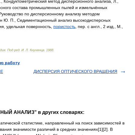
.,
Кондуктометрический
метод
дисперсионного
анализа
,
Л
.,
сного
состава
промышленных
пылей
и
измельчённых
Руководство
по
дисперсионному
анализу
методом
н
Ю
.
П
.,
Седиментационный
анализ
высокодисперсных
ия
,
удельная
поверхность
,
пористость
,
пер
.
с
англ
.,
2
изд
.,
М
.,
едия
.
Под
ред
.
И
.
Л
.
Кнунянца
.
1988
.
ю работу
ИЕ
ДИСПЕРСИЯ ОПТИЧЕСКОГО ВРАЩЕНИЯ
НЫЙ АНАЛИЗ" в других словарях:
тической статистике, направленный на поиск зависимостей в
ания значимости различий в средних значениях[1][2]. В