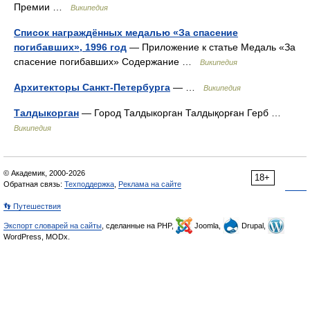
Премии …
Википедия
Список награждённых медалью «За спасение
погибавших», 1996 год
— Приложение к статье Медаль «За
спасение погибавших» Содержание …
Википедия
Архитекторы Санкт-Петербурга
— …
Википедия
Талдыкорган
— Город Талдыкорган Талдықорған Герб …
Википедия
© Академик, 2000-2026
18+
Обратная связь:
Техподдержка
,
Реклама на сайте
👣 Путешествия
Экспорт словарей на сайты
, сделанные на PHP,
Joomla,
Drupal,
WordPress, MODx.