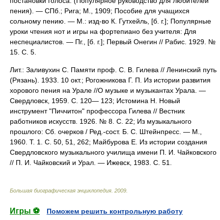
постановки голоса: (Популярное руководство для любителей
пения). — СПб.; Рига; М., 1909; Пособие для учащихся
сольному пению. — М.: изд-во К. Гутхейль, [б. г.]; Популярные
уроки чтения нот и игры на фортепиано без учителя: Для
неспециалистов. — Пг., [б. г.]; Первый Онегин // Рабис. 1929. №
15. С. 5.
Лит.: Заливухин С. Памяти проф. С. В. Гилева // Ленинский путь
(Рязань). 1933. 10 окт.; Рогожникова Г. П. Из истории развития
хорового пения на Урале //О музыке и музыкантах Урала. —
Свердловск, 1959. С. 120— 123; Истомина Н. Новый
инструмент "Пиччитон" профессора Гилева // Вестник
работников искусств. 1926. № 8. С. 22; Из музыкального
прошлого: Сб. очерков / Ред.-сост. Б. С. Штейнпресс. — М.,
1960. Т. 1. С. 50, 51, 262; Mайбуpова Е. Из истории создания
Свердловского музыкального училища имени П. И. Чайковского
// П. И. Чайковский и Урал. — Ижевск, 1983. С. 51.
Большая биографическая энциклопедия
.
2009
.
Игры ⚽
Поможем решить контрольную работу