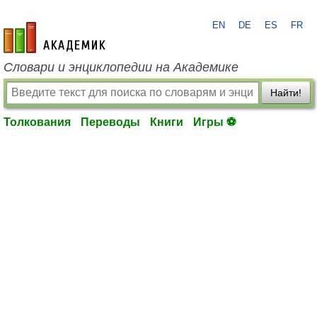
EN
DE
ES
FR
academic.ru
Словари и энциклопедии на Академике
Найти!
Толкования
Переводы
Книги
Игры ⚽