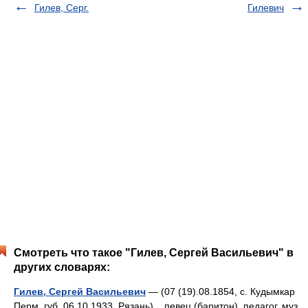
Гилев, Серг.
Гилевич
Смотреть что такое "Гилев, Сергей Васильевич" в
других словарях:
Гилев, Сергей Васильевич
— (07 (19).08.1854, с. Кудымкар
Перм. губ. 06.10.1933, Рязань) певец (баритон), педагог, муз.