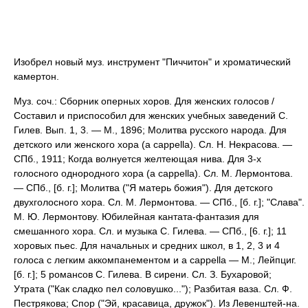
Изобрел новый муз. инструмент "Пиччитон" и хроматический
камертон.
Муз. соч.: Сборник оперных хоров. Для женских голосов /
Составил и приспособил для женских учебных заведений С.
Гилев. Вып. 1, 3. — М., 1896; Молитва русского народа. Для
детского или женского хора (a cappella). Сл. Н. Некрасова. —
СПб., 1911; Когда волнуется желтеющая нива. Для 3-х
голосного однородного хора (а cappella). Сл. М. Лермонтова.
— СПб., [б. г.]; Молитва ("Я матерь божия"). Для детского
двухголосного хора. Сл. М. Лермонтова. — СПб., [б. г.]; "Слава".
М. Ю. Лермонтову. Юбилейная кантата-фантазия для
смешанного хора. Сл. и музыка С. Гилева. — СПб., [6. г.]; 11
хоровых пьес. Для начальных и средних школ, в 1, 2, 3 и 4
голоса с легким аккомпанементом и a cappella — M.; Лейпциг.
[б. г.]; 5 романсов С. Гилева. В сирени. Сл. З. Бухаровой;
Утрата ("Как сладко пел соловушко..."); Разбитая ваза. Сл. Ф.
Пестрякова; Спор ("Эй, красавица, дружок"). Из Левенштей-на.