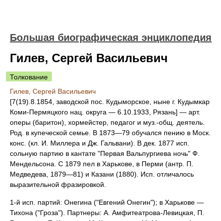
Большая биографическая энциклопедия
Гилев, Сергей Васильевич
Толкование
Гилев, Сергей Васильевич
[7(19).8.1854, заводской пос. Кудыморское, ныне г. Кудымкар
Коми-Пермяцкого нац. округа — 6.10.1933, Рязань] — арт.
оперы (баритон), хормейстер, педагог и муз.-общ. деятель.
Род. в купеческой семье. В 1873—79 обучался пению в Моск.
конс. (кл. И. Миллера и Дж. Гальвани). В дек. 1877 исп.
сольную партию в кантате "Первая Вальпургиева ночь" Ф.
Мендельсона. С 1879 пел в Харькове, в Перми (антр. П.
Медведева, 1879—81) и Казани (1880). Исп. отличалось
выразительной фразировкой.
1-й исп. партий: Онегина ("Евгений Онегин"); в Харькове —
Тихона ("Гроза"). Партнеры: А. Амфитеатрова-Левицкая, П.