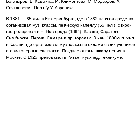
Богатырев, Е. Кадмина, М. Климентова, М. Медведев, А.
Святловская. Пел п/у У. Авранека.
В 1881 — 85 жил в Екатеринбурге, где в 1882 на свои средства
организовал муз. классы, певческую капеллу (55 чел.), с к-рой
гастролировал в Н. Новгороде (1884), Казани, Саратове,
Симбирске, Перми, Самаре и др. городах. В нач. 1890-х гг. жил
в Казани, где организовал муз. классы и силами своих учеников
ставил оперные спектакли. Позднее открыл школу пения в
Москве. С 1925 преподавал в Рязан. муз.-пед. техникуме.