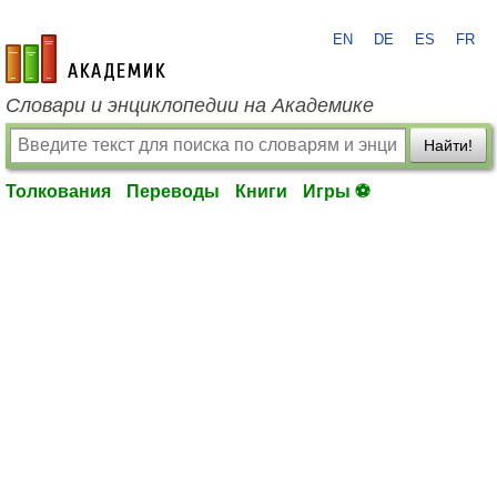
EN
DE
ES
FR
academic.ru
Словари и энциклопедии на Академике
Найти!
Толкования
Переводы
Книги
Игры ⚽