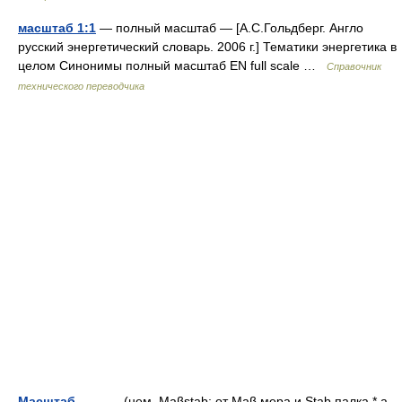
масштаб 1:1
— полный масштаб — [А.С.Гольдберг. Англо
русский энергетический словарь. 2006 г.] Тематики энергетика в
целом Синонимы полный масштаб EN full scale …
Справочник
технического переводчика
Масштаб
— (нем. Maβstab; от Maβ мера и Stab палка * a.