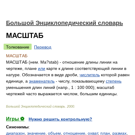
Большой Энциклопедический словарь
МАСШТАБ
Толкование
Перевод
МАСШТАБ
МАСШТАБ (нем. Ma?stab) - отношение длины линии на
чертеже, плане
или
карте к длине соответствующей линии в
натуре. Обозначается в виде дроби,
числитель
которой равен
единице, а
знаменатель
- числу, показывающему
степень
уменьшения длин линий (напр., 1 : 100 000); масштаб
чертежей часто выражается числом, большим единицы.
Большой Энциклопедический словарь
.
2000
.
Игры ⚽
Нужно решить контрольную?
Синонимы
:
диапазон
,
значение
,
объем
,
отношение
,
охват
,
план
,
размах
,