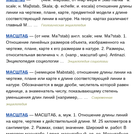
scale; н. Maβstab, Skala; ф. echelle; и. escala) отношение длины
линии на чертеже, плане, карте, предметной модели к длине
соответствующей линии в натуре. Ha геогр. картах различают
главный M.… …
Геологическая энциклопедия
МАСШТАБ
— (от нем. Ma?stab) англ. scale; нем. Ma?stab. 1.
Отношение линейных размеров объекта, изображенного на
чертеже, плане, карте к его размерам в натуре. 2. Размеры,
относительная величина ч. л. (напр., масштаб цен). Antinazi.
Энциклопедия социологии …
Энциклопедия социологии
МАСШТАБ
— (немецкое Mabstab), отношение длины линии на
чертеже, плане или карте к длине соответствующей линии в
натуре. Обозначается в виде дроби, числитель которой равен
единице, а знаменатель числу, показывающему степень
уменьшения длин линий (например,… …
Современная
энциклопедия
МАСШТАБ
— МАСШТАБ, а, муж. 1. Отношение длины линий
на карте, чертеже к действительной длине. М. 25 километров в
сантиметре. 2. Размах, охват, значение. Широкий м. работ. В
мировом масштабе. | прил. масштабный, ая, ое. Масштабная