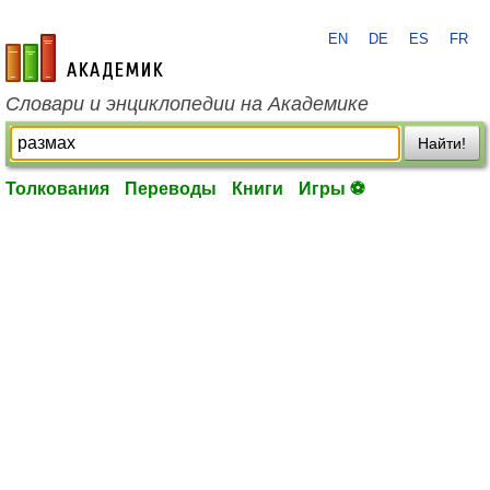
EN
DE
ES
FR
academic.ru
Словари и энциклопедии на Академике
Найти!
Толкования
Переводы
Книги
Игры ⚽