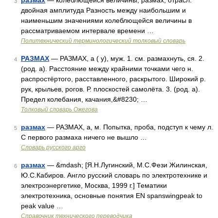
размах
— колеблющейся величины; размах; отрасл.
3
двойная амплитуда Разность между наибольшим и
наименьшим значениями колеблющейся величины в
рассматриваемом интервале времени …
Политехнический терминологический толковый словарь
РАЗМАХ
— РАЗМАХ, а ( у), муж. 1. см. размахнуть, ся. 2.
4
(род. а). Расстояние между крайними точками чего н.
распростёртого, расставленного, раскрытого. Широкий р.
рук, крыльев, рогов. Р. плоскостей самолёта. 3. (род. а).
Предел колебания, качания,&#8230; …
Толковый словарь Ожегова
размах
— РАЗМАХ, а, м. Попытка, проба, подступ к чему л.
5
С первого размаха ничего не вышло …
Словарь русского арго
размах
— &mdash; [Я.Н.Лугинский, М.С.Фези Жилинская,
6
Ю.С.Кабиров. Англо русский словарь по электротехнике и
электроэнергетике, Москва, 1999 г.] Тематики
электротехника, основные понятия EN spanswingpeak to
peak value …
Справочник технического переводчика