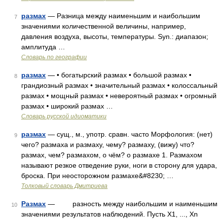
размах
— Разница между наименьшим и наибольшим
7
значениями количественной величины, например,
давления воздуха, высоты, температуры. Syn.: диапазон;
амплитуда …
Словарь по географии
размах
— • богатырский размах • большой размах •
8
грандиозный размах • значительный размах • колоссальный
размах • мощный размах • невероятный размах • огромный
размах • широкий размах …
Словарь русской идиоматики
размах
— сущ., м., употр. сравн. часто Морфология: (нет)
9
чего? размаха и размаху, чему? размаху, (вижу) что?
размах, чем? размахом, о чём? о размахе 1. Размахом
называют резкое отведение руки, ноги в сторону для удара,
броска. При неосторожном размахе&#8230; …
Толковый словарь Дмитриева
Размах
— разность между наибольшим и наименьшим
10
значениями результатов наблюдений. Пусть X1, ..., Xn