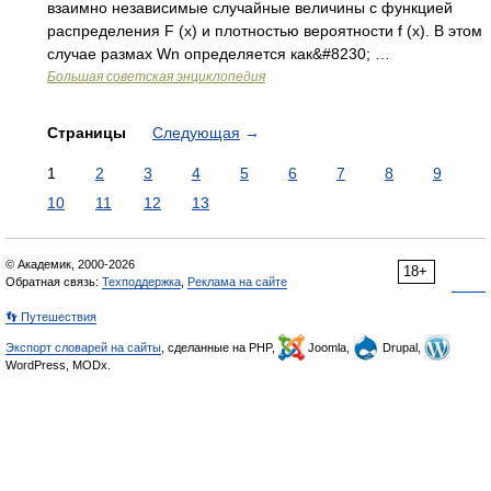
взаимно независимые случайные величины с функцией
распределения F (x) и плотностью вероятности f (x). В этом
случае размах Wn определяется как&#8230; …
Большая советская энциклопедия
Страницы
Следующая
→
1
2
3
4
5
6
7
8
9
10
11
12
13
© Академик, 2000-2026
18+
Обратная связь:
Техподдержка
,
Реклама на сайте
👣 Путешествия
Экспорт словарей на сайты
, сделанные на PHP,
Joomla,
Drupal,
WordPress, MODx.