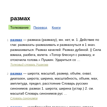
размах
Толкование
Перевод
Книги
размах
— размаха (размаху), мн. нет, м. 1. Действие по
1
глаг. размахать–размахивать и размахнуться в 1 знач.
размахиваться. Размах качелей. Размах дубиной. || Сила
взмаха, разбега, взлета. «Топор блеснул с размаху, и
отскочила голова.» Пушкин. Удариться со …
Толковый словарь Ушакова
размах
— широта; масштаб, размер, объём, охват,
2
диапазон, широта; ширина, масштабность, объем, мах,
амплитуда, предел, расстояние Словарь русских
синонимов. размах 1. широта; ширина (устар.) 2. см.
масштаб Словарь синонимов рус …
Словарь синонимов