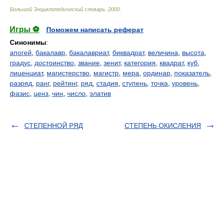
Большой Энциклопедический словарь
.
2000
.
Игры ⚽
Поможем написать реферат
Синонимы
:
апогей
,
бакалавр
,
бакалавриат
,
биквадрат
,
величина
,
высота
,
градус
,
достоинство
,
звание
,
зенит
,
категория
,
квадрат
,
куб
,
лиценциат
,
магистерство
,
магистр
,
мера
,
ординар
,
показатель
,
разряд
,
ранг
,
рейтинг
,
ряд
,
стадия
,
ступень
,
точка
,
уровень
,
фазис
,
ценз
,
чин
,
число
,
элатив
СТЕПЕННОЙ РЯД
СТЕПЕНЬ ОКИСЛЕНИЯ