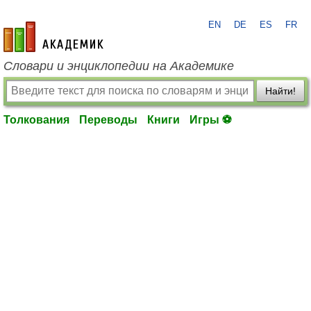
EN
DE
ES
FR
academic.ru
Словари и энциклопедии на Академике
Найти!
Толкования
Переводы
Книги
Игры ⚽