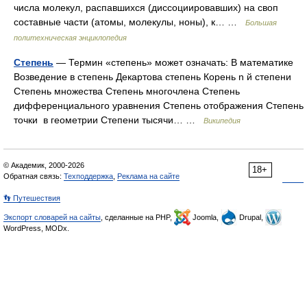
числа молекул, распавшихся (диссоциировавших) на своп
составные части (атомы, молекулы, ноны), к… …
Большая
политехническая энциклопедия
Степень
— Термин «степень» может означать: В математике
Возведение в степень Декартова степень Корень n й степени
Степень множества Степень многочлена Степень
дифференциального уравнения Степень отображения Степень
точки в геометрии Степени тысячи… …
Википедия
© Академик, 2000-2026
18+
Обратная связь:
Техподдержка
,
Реклама на сайте
👣 Путешествия
Экспорт словарей на сайты
, сделанные на PHP,
Joomla,
Drupal,
WordPress, MODx.