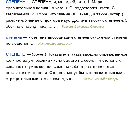
СТЕПЕНЬ
— СТЕПЕНЬ, и, мн. и, ей, жен. 1. Мера,
сравнительная величина чего н. С. подготовленности. С.
загрязнения. 2. То же, что звание (в 1 знач.), а также (устар.)
ранг, чин. Учёная с. доктора наук. Достичь высоких степеней. 3.
обычно с поряд. числ.… …
Толковый словарь Ожегова
степень
— • степень диссоциации степень окисления степень
поглощения …
Химические термины
СТЕПЕНЬ
— (power) Показатель, указывающий определенное
количество умножений числа самого на себя, n я степень х
означает х; умноженное само на себя n раз; n является
показателем степени. Степени могут быть положительными и
отрицательными: х n означает, что …
Экономический словарь