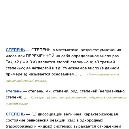
СТЕПЕНЬ
— СТЕПЕНЬ, в математике, результат умножения
числа или ПЕРЕМЕННОЙ на себя определенное число раз.
Так, а2 ( = а 3 а) является второй степенью а; а3 третьей
степенью; а4 четвертой и т.д. Умножаемое число (в данном
примере а) называется основанием… …
Научно-технический
энциклопедический словарь
степень
— степень, мн. степени, род. степеней (неправильно
степеня) …
Словарь трудностей произношения и ударения в современном
русском языке
СТЕПЕНЬ
— (1) диссоциации величина, характеризующая
состояние равновесия реакции (см.) в однородных
(газообразных и жидких) системах; выражается отношением