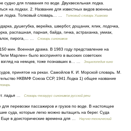
е судно для плавания по воде. Двухвесельная лодка.
ться на лодках. 2. Название для известных видов военных
дная лодка. Толковый словарь… …
Толковый словарь Ушакова
дарка, душегубка, верейка, швербот, дощаник, ялик, лодочка,
рка, распашная, парная, байда, гичка, астраханка, умиак,
дчалок, пирога,… …
Словарь синонимов
150 мин. Военная драма. В 1983 году представление на
Лили Марлен» было воспринято в высоких советских
й взгляд на немцев, тоже познавших в… …
Энциклопедия кино
дов, принятое на реках. Самойлов К. И. Морской словарь. М.
ательство НКВМФ Союза ССР, 1941 Лодка 1) общее название
ловарь
эт. ладья …
Словарь-тезаурус синонимов русской речи
для перевозки пассажиров и грузов по воде. В настоящее
ие суда, которые легко можно вытащить на берег. Суда
 Еще в доисторические времена для …
Научно-технический