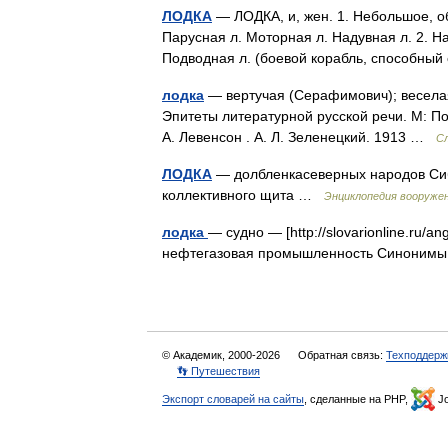
ЛОДКА
— ЛОДКА, и, жен. 1. Небольшое, об
Парусная л. Моторная л. Надувная л. 2. Н
Подводная л. (боевой корабль, способн
лодка
— вертучая (Серафимович); веселая 
Эпитеты литературной русской речи. М: П
А. Левенсон . А. Л. Зеленецкий. 1913 …
С
ЛОДКА
— долбленкасеверных народов Сиб
коллективного щита …
Энциклопедия вооруже
лодка
— судно — [http://slovarionline.ru/an
нефтегазовая промышленность Синонимы
© Академик, 2000-2026
Обратная связь:
Техподдерж
👣 Путешествия
Экспорт словарей на сайты
, сделанные на PHP,
Jo