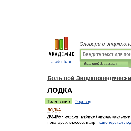
Словари и энциклоп
academic.ru
Большой Энциклопедический словарь
Большой Энциклопедически
ЛОДКА
Толкование
Перевод
ЛОДКА
ЛОДКА
-
речное
гребное
(
иногда
парусное
некоторых
классов
,
напр
.,
канонерская
лод