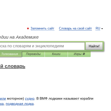
Запомнить сайт
Словарь на свой сайт
RU
едии на Академике
Найти!
Толкования
Переводы
Книги
Игры ⚽
й словарь
или
моторное
)
судно
.
В
ВМФ
лодками
называют
корабли
ка
,
подводная
лодка
.