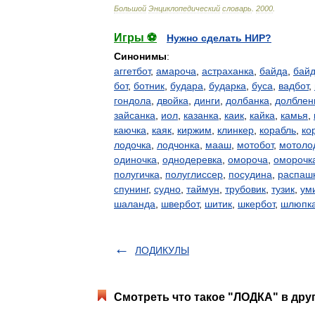
Большой
Энциклопедический
словарь
.
2000
.
Игры ⚽
Нужно сделать НИР?
Синонимы
:
аггетбот
,
амароча
,
астраханка
,
байда
,
бай
бот
,
ботник
,
будара
,
бударка
,
буса
,
вадбот
,
гондола
,
двойка
,
динги
,
долбанка
,
долблен
зайсанка
,
иол
,
казанка
,
каик
,
кайка
,
камья
,
каючка
,
каяк
,
киржим
,
клинкер
,
корабль
,
ко
лодочка
,
лодчонка
,
мааш
,
мотобот
,
мотоло
одиночка
,
однодеревка
,
омороча
,
оморочк
полугичка
,
полуглиссер
,
посудина
,
распаш
спунинг
,
судно
,
таймун
,
трубовик
,
тузик
,
ум
шаланда
,
швербот
,
шитик
,
шкербот
,
шлюпк
ЛОДИКУЛЫ
Смотреть что такое "ЛОДКА" в дру