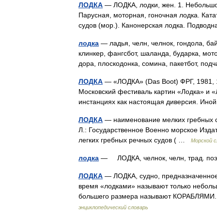
ЛОДКА
— ЛОДКА, лодки, жен. 1. Небольшо
Парусная, моторная, гоночная лодка. Ката
судов (мор.). Канонерская лодка. Подво
лодка
— ладья, челн, челнок, гондола, бай
клинкер, фангсбот, шаланда, бударка, мото
дора, плоскодонка, сомина, пакетбот, по
ЛОДКА
— «ЛОДКА» (Das Boot) ФРГ, 1981, 
Московский фестиваль картин «Лодка» и «
инстанциях как настоящая диверсия. Ино
ЛОДКА
— наименование мелких гребных су
Л.: Государственное Военно морское Изд
легких гребных речных судов ( …
Морской с
лодка
— ЛОДКА, челнок, челн, трад. по
ЛОДКА
— ЛОДКА, судно, предназначенное 
время «лодками» называют только небольш
большего размера называют КОРАБЛЯМИ.
энциклопедический словарь