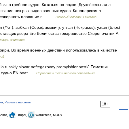
ычно гребное судно. Кататься на лодке. Двухвёсельная л.
азвание нек рых видов военных судов. Канонерская л.
ый совершать плавание в… …
Толковый словарь Ожегова
(Фет); зыбкая (Серафимович); утлая (Некрасов); узкая (Блок)
оставщик двора Его Величества товарищество Скоропечатни А.
ловарь эпитетов
ири. Во время военных действий использовалась в качестве
ний
glo russkiy slovar neftegazovoy promyishlennosti/] Тематики
 судно EN boat …
Справочник технического переводчика
ка
,
Реклама на сайте
18+
omla,
Drupal,
WordPress, MODx.