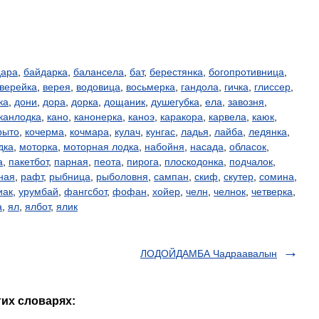
дара
,
байдарка
,
балансела
,
бат
,
берестянка
,
богопротивница
,
верейка
,
верея
,
водовица
,
восьмерка
,
гандола
,
гичка
,
глиссер
,
ка
,
дони
,
дора
,
дорка
,
дощаник
,
душегубка
,
ела
,
завозня
,
канлодка
,
кано
,
канонерка
,
каноэ
,
каракора
,
карвела
,
каюк
,
рыто
,
кочерма
,
кочмара
,
кулач
,
кунгас
,
ладья
,
лайба
,
ледянка
,
дка
,
моторка
,
моторная лодка
,
набойня
,
насада
,
обласок
,
а
,
пакетбот
,
парная
,
пеота
,
пирога
,
плоскодонка
,
подчалок
,
ная
,
рафт
,
рыбница
,
рыболовня
,
сампан
,
скиф
,
скутер
,
сомина
,
иак
,
урумбай
,
фангсбот
,
фофан
,
хойер
,
челн
,
челнок
,
четверка
,
а
,
ял
,
ялбот
,
ялик
ЛОДОЙДАМБА Чадраавалын
гих словарях: