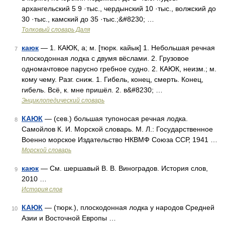
архангельский 5 9 ·тыс., чердынский 10 ·тыс., волжский до
30 ·тыс., камский до 35 ·тыс.;&#8230; …
Толковый словарь Даля
каюк
— 1. КАЮК, а; м. [тюрк. кайык] 1. Небольшая речная
7
плоскодонная лодка с двумя вёслами. 2. Грузовое
одномачтовое парусно гребное судно. 2. КАЮК, неизм.; м.
кому чему. Разг. сниж. 1. Гибель, конец, смерть. Конец,
гибель. Всё, к. мне пришёл. 2. в&#8230; …
Энциклопедический словарь
КАЮК
— (сев.) большая тупоносая речная лодка.
8
Самойлов К. И. Морской словарь. М. Л.: Государственное
Военно морское Издательство НКВМФ Союза ССР, 1941 …
Морской словарь
каюк
— См. шершавый В. В. Виноградов. История слов,
9
2010 …
История слов
КАЮК
— (тюрк.), плоскодонная лодка у народов Средней
10
Азии и Восточной Европы …