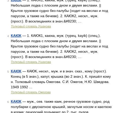
КАЮК
— 1. КАЮК1, каюка, муж. (турец. kayik) (спец.).
3
Небольшая лодка с плоским дном и двумя веслами. ||
Крытое грузовое судно без палубы (ходит на веслах и под
парусом, а также на бечеве). 2. КАЮК2, нескл., муж.
(прост.). В восклицаниях в знач.&#8230; …
Толковый словарь Ушакова
КАЮК
— 1. КАЮК1, каюка, муж. (турец. kayik) (спец.).
4
Небольшая лодка с плоским дном и двумя веслами. ||
Крытое грузовое судно без палубы (ходит на веслах и под
парусом, а также на бечеве). 2. КАЮК2, нескл., муж.
(прост.). В восклицаниях в знач.&#8230; …
Толковый словарь Ушакова
КАЮК
— КАЮК, нескл., муж. и в знач. сказ., кому (прост.).
5
Конец (в 5 знач.), капут, крышка (во 2 знач.). К. пришёл кому
н. Толковый словарь Ожегова. С.И. Ожегов, Н.Ю. Шведова.
1949 1992 …
Толковый словарь Ожегова
КАЮК
— муж., сев. также каик, речное грузовое судно, род
6
полубарки с двускатною крышей, загнутым носом и каюткою
в корме; печорский подымает до 2 ·тыс. пудов.