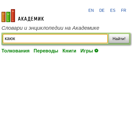
EN
DE
ES
FR
academic.ru
Словари и энциклопедии на Академике
Найти!
Толкования
Переводы
Книги
Игры ⚽