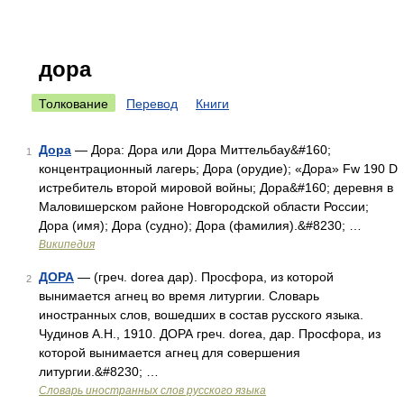
дора
Толкование
Перевод
Книги
Дора
— Дора: Дора или Дора Миттельбау&#160;
1
концентрационный лагерь; Дора (орудие); «Дора» Fw 190 D
истребитель второй мировой войны; Дора&#160; деревня в
Маловишерском районе Новгородской области России;
Дора (имя); Дора (судно); Дора (фамилия).&#8230; …
Википедия
ДОРА
— (греч. dorea дар). Просфора, из которой
2
вынимается агнец во время литургии. Словарь
иностранных слов, вошедших в состав русского языка.
Чудинов А.Н., 1910. ДОРА греч. dorea, дар. Просфора, из
которой вынимается агнец для совершения
литургии.&#8230; …
Словарь иностранных слов русского языка