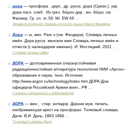
дора
— просфора , церк., др. русск. дора (Срезн.), укр.
3
дора пасх. хлеб . Из греч. δῶρον дар , мн. δῶρα; cм.
Фасмер, Гр. сл. эт. 55; Mi. EW 49 …
Этимологический словарь русского языка Макса Фасмера
Дора
— ы, жен. Разг. к (см. Феодора). Словарь личных
4
имён. Дора русск. женское имя Словарь личных имён и
отчеств (с календарем именин). И. Мостицкий. 2011 …
Словарь личных имен
ДОРА
— долговременная отказоустойчивая
5
радиационностойкая аппаратура технология НИИ «Аргон»
образование и наука, техн. Источник:
http://www.argon.ru/technology/index.htm ДОРА Дом
офицеров Российской Армии воен., РФ …
Словарь сокращений и аббревиатур
ДОРА
— жен., ·стар. антидор. Дорник муж. печать,
6
изображающая крест на просфорах. Толковый словарь
Даля. В.И. Даль. 1863 1866 …
Толковый словарь Даля