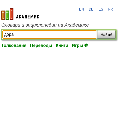
EN
DE
ES
FR
academic.ru
Словари и энциклопедии на Академике
Найти!
Толкования
Переводы
Книги
Игры ⚽