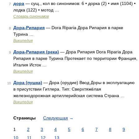
дора
— сущ., кол во синонимов: 6 • дорка (2) • имя (1104) •
7
лодка (122) • мотод …
Словарь синонимов
Дора-Рипария
— Dora Riparia Дора Рипария в парке
8
Турина …
Википедия
Дора-Рипария (река)
— Дора Рипария Dora Riparia Дора
9
Рипария в парке Турина Протекает по территории Франция,
Италия Исток …
Википедия
Дора (пушка)
— Дора (орудие) Ввод Доры в эксплуатацию
10
в присутствии Гитлера. Тип: Сверхтяжёлая
железнодорожная артиллерийская система Страна …
Википедия
Страницы
Следующая
→
1
2
3
4
5
6
7
8
9
10
11
12
13