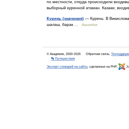
по местности, откуда происходили входивши
выборный куренной атаман. Казаки, вхо
Курень (значения)
— Курень: В Викислова
шалаш, барак …
Википедия
© Академик, 2000-2026
Обратная связь:
Техподдерж
👣 Путешествия
Экспорт словарей на сайты
, сделанные на PHP,
Jo