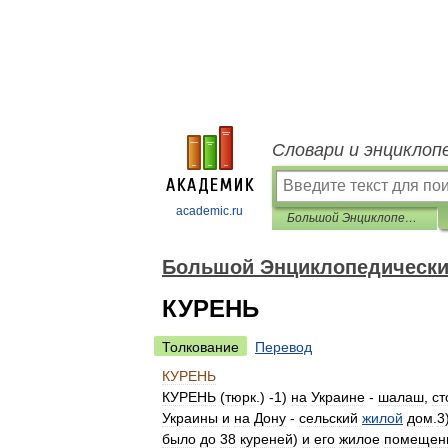
Словари и энциклоп
academic.ru
Большой Энциклопедический словарь
Большой Энциклопедически
КУРЕНЬ
Толкование
Перевод
КУРЕНЬ
КУРЕНЬ
(
тюрк
.) -
1
)
на
Украине
-
шалаш
,
ст
Украины
и
на
Дону
-
сельский
жилой
дом
.
3
было
до
38
куреней
)
и
его
жилое
помещен