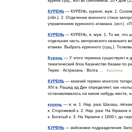
курень сущ., кол во синонимов: 10 • дом (
КУРЕНЬ
— КУРЕНЬ, куреня, муж. 1. Соло
(обл.). 2. Отделение военного стана запо
управлением куренного атамана. (ист.).
КУРЕНЬ
— КУРЕНЬ, я, муж. 1. То же, что ша
отдельная часть запорожского казачьего войс
атаман. Выбрать куренного (сущ.). Толк
Курень
— У этого термина существуют и др
тематический блок Казачество Казаки по ре
Терек · Астрахань · Волга …
Википедия
КУРЕНЬ
— казачий термин монголо татарс
XIV в. Рашид ад Дин определяет, как «кол
останавливалось на каком нибудь месте,
курень
— я; м. 1. Нар. разг. Шалаш, лёгк
к. Сторожевой к. 2. Нар. разг. На Украине
к. Богатый к. 3. На Украине с 1600 г. до
КУРЕНЬ
— войсковое подразделение Запор