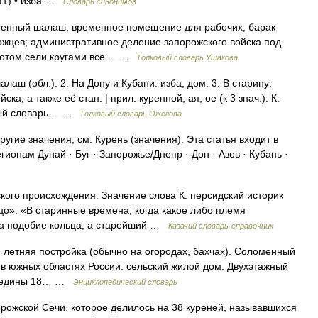
111) • изба …
Словарь синонимов
менный шалаш, временное помещение для рабочих, барак
рожцев; административное деление запорожского войска под
 «Потом сели кругами все… …
Толковый словарь Ушакова
лаш (обл.). 2. На Дону и Кубани: изба, дом. 3. В старину:
ка, а также её стан. | прил. куренной, ая, ое (к 3 знач.). К.
овый словарь… …
Толковый словарь Ожегова
угие значения, см. Курень (значения). Эта статья входит в
гионам Дунай · Буг · Запорожье/Днепр · Дон · Азов · Кубань ·
кого происхождения. Значение слова К. персидский историк
ьцо». «В старинные времена, когда какое либо племя
 на подобие кольца, а старейший …
Казачий словарь-справочник
ая летняя постройка (обычно на огородах, бахчах). Соломенный
 и в южных областях России: сельский жилой дом. Двухэтажный
 середины 18… …
Энциклопедический словарь
ожской Сечи, которое делилось на 38 куреней, называвшихся