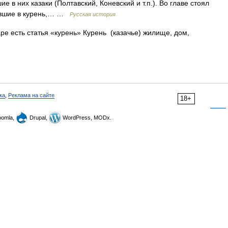
е в них казаки (Полтавский, Коневский и т.п.). Во главе стоял
дившие в курень,… …
Русская история
ре есть статья «курень» Курень (казачье) жилище, дом,
ка
,
Реклама на сайте
18+
omla,
Drupal,
WordPress, MODx.