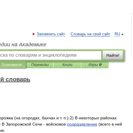
Запомнить сайт
Словарь на свой сайт
RU
едии на Академике
Найти!
Толкования
Переводы
Книги
Игры ⚽
й словарь
орожка
(
на
огородах
,
бахчах
и
т
.
п
.).
2
)
В
некоторых
районах
)
В
Запорожской
Сечи
-
войсковое
подразделение
(
всего
в
ней
ие
.