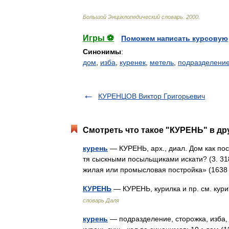
Большой
Энциклопедический
словарь
.
2000
.
Игры ⚽
Поможем написать курсовую
Синонимы
:
дом
,
изба
,
куренек
,
метель
,
подразделени
КУРЕНЦОВ Виктор Григорьевич
Смотреть что такое "КУРЕНЬ" в др
курень
— КУРЕНЬ, арх., диал. Дом как пост
тя сыскными посыльщиками искати? (3. 318)
жилая или промысловая постройка» (1638
КУРЕНЬ
— КУРЕНЬ, курилка и пр. см. кур
словарь Даля
курень
— подразделение, сторожка, изба,