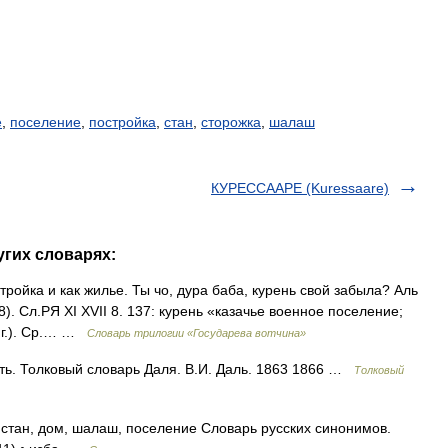
е
,
поселение
,
постройка
,
стан
,
сторожка
,
шалаш
КУРЕССААРЕ (Kuressaare)
угих словарях:
ройка и как жилье. Ты чо, дура баба, курень свой забыла? Аль
. Сл.РЯ XI XVII 8. 137: курень «казачье военное поселение;
 г.). Ср.… …
Словарь трилогии «Государева вотчина»
ить. Толковый словарь Даля. В.И. Даль. 1863 1866 …
Толковый
 стан, дом, шалаш, поселение Словарь русских синонимов.