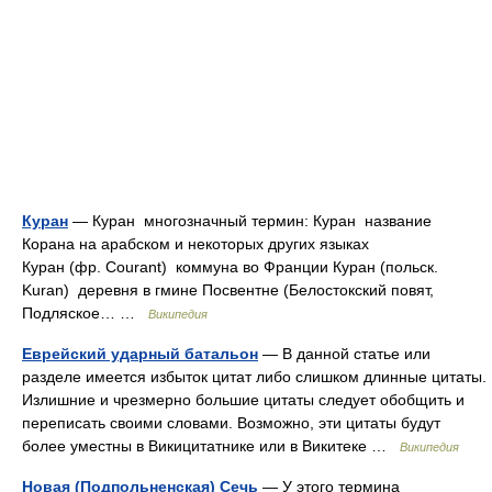
Куран
— Куран многозначный термин: Куран название
Корана на арабском и некоторых других языках
Куран (фр. Courant) коммуна во Франции Куран (польск.
Kuran) деревня в гмине Посвентне (Белостокский повят,
Подляское… …
Википедия
Еврейский ударный батальон
— В данной статье или
разделе имеется избыток цитат либо слишком длинные цитаты.
Излишние и чрезмерно большие цитаты следует обобщить и
переписать своими словами. Возможно, эти цитаты будут
более уместны в Викицитатнике или в Викитеке …
Википедия
Новая (Подпольненская) Сечь
— У этого термина