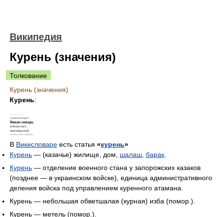
Википедия
Курень (значения)
Толкование
Курень (значения)
Курень
:
В
Викисловаре
есть статья
«
курень
»
Курень
— (казачье) жилище, дом,
шалаш
,
барак
.
Курень
— отделение военного стана у запорожских казаков
(позднее — в украинском войске), единица административного
деления войска под управлением куренного атамана.
Курень — небольшая обветшалая (курная) изба (помор.).
Курень — метель (помор.).