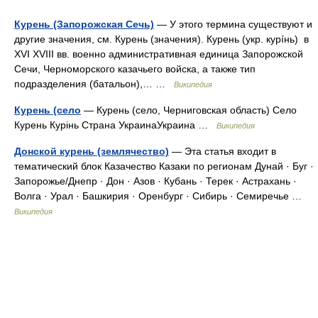
Курень (Запорожская Сечь)
— У этого термина существуют и
другие значения, см. Курень (значения). Курень (укр. курíнь) в
XVI XVIII вв. военно административная единица Запорожской
Сечи, Черноморского казачьего войска, а также тип
подразделения (батальон),… …
Википедия
Курень (село
— Курень (село, Черниговская область) Село
Курень Курінь Страна УкраинаУкраина …
Википедия
Донской курень (землячество)
— Эта статья входит в
тематический блок Казачество Казаки по регионам Дунай · Буг ·
Запорожье/Днепр · Дон · Азов · Кубань · Терек · Астрахань ·
Волга · Урал · Башкирия · Оренбург · Сибирь · Семиречье …
Википедия