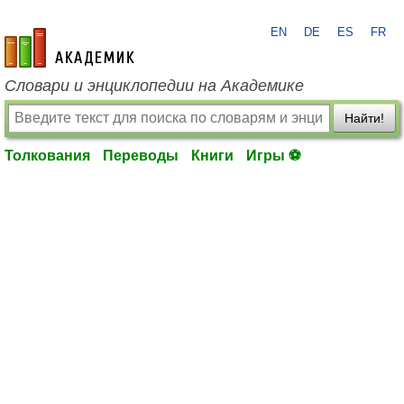
EN
DE
ES
FR
academic.ru
Словари и энциклопедии на Академике
Найти!
Толкования
Переводы
Книги
Игры ⚽