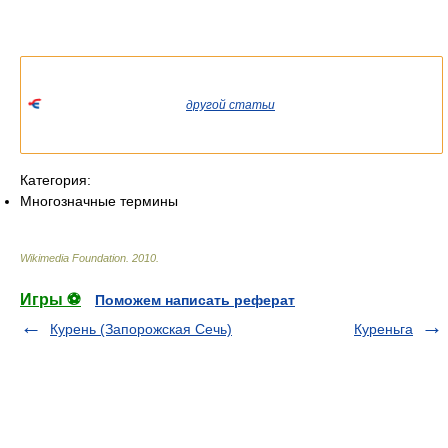
Список значений слова или словосочетания со ссылками на
соответствующие статьи.
Если вы попали сюда из
другой статьи
Википедии, пожалуйста,
вернитесь и уточните ссылку так, чтобы она указывала на
статью.
Категория:
Многозначные термины
Wikimedia Foundation
.
2010
.
Игры ⚽
Поможем написать реферат
Курень (Запорожская Сечь)
Куреньга