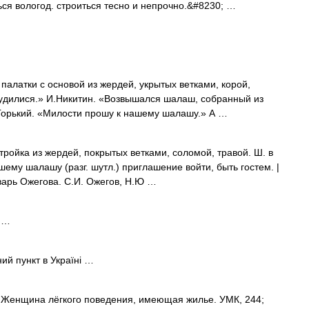
я вологод. строиться тесно и непрочно.&#8230; …
латки с основой из жердей, укрытых ветками, корой,
будилися.» И.Никитин. «Возвышался шалаш, собранный из
 Горький. «Милости прошу к нашему шалашу.» А …
ройка из жердей, покрытых ветками, соломой, травой. Ш. в
шему шалашу (разг. шутл.) приглашение войти, быть гостем. |
варь Ожегова. С.И. Ожегов, Н.Ю …
 …
й пункт в Україні …
 Женщина лёгкого поведения, имеющая жилье. УМК, 244;