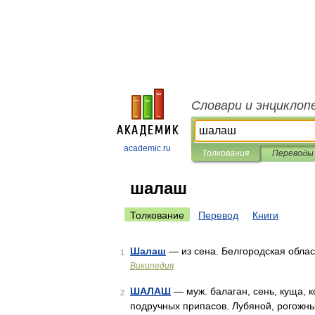
Словари и энциклоп
academic.ru
Толкования
Переводы
шалаш
Толкование
Перевод
Книги
Шалаш
— из сена. Белгородская облас
1
Википедия
ШАЛАШ
— муж. балаган, сень, куща, к
2
подручных припасов. Лубяной, рогожны