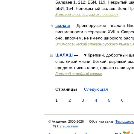
Балдаев 1, 212; ББИ, 119. Некрытый ша
ББИ, 154. Непокрытый шалаш. Волг. П
Большой словарь русских поговорок
шалаш
— Древнерусское – шалаш. Впе
9
письменности в середине XVII в. Скоре
оно, впрочем, не имело широкого рас
Этимологический словарь русского языка С
ШАЛАШ
— ♥ Крепкий, добротный шала
10
счастливой жизни. Ветхий, дырявый ша
предстоят испытания, однако ваши чув
Большой семейный сонник
Страницы
Следующая
→
1
2
3
4
5
6
© Академик, 2000-2026
Обратная связь:
Техподдерж
👣 Путешествия