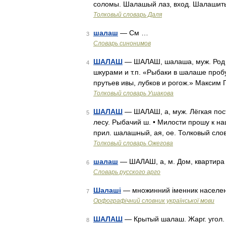
соломы. Шалашый лаз, вход. Шалашитьс
Толковый словарь Даля
шалаш
— См …
3
Словарь синонимов
ШАЛАШ
— ШАЛАШ, шалаша, муж. Род па
4
шкурами и т.п. «Рыбаки в шалаше про
прутьев ивы, лубков и рогож.» Максим
Толковый словарь Ушакова
ШАЛАШ
— ШАЛАШ, а, муж. Лёгкая пост
5
лесу. Рыбачий ш. • Милости прошу к на
прил. шалашный, ая, ое. Толковый сло
Толковый словарь Ожегова
шалаш
— ШАЛАШ, а, м. Дом, квартира
6
Словарь русского арго
Шалаші
— множинний іменник населени
7
Орфографічний словник української мови
ШАЛАШ
— Крытый шалаш. Жарг. угол.
8