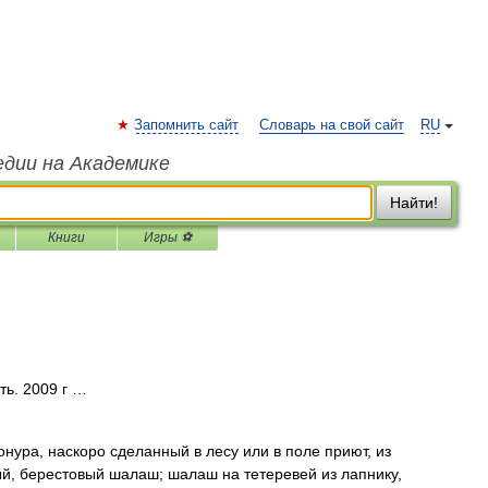
Запомнить сайт
Словарь на свой сайт
RU
едии на Академике
Найти!
Книги
Игры ⚽
ть. 2009 г …
онура, наскоро сделанный в лесу или в поле приют, из
й, берестовый шалаш; шалаш на тетеревей из лапнику,