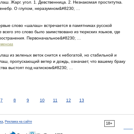
лаш. Жарг. угол. 1. Девственница. 2. Незнакомая проститутка.
ренебр. О глупом, неразумном&#8230; …
рвые слово «шалаш» встречается в памятниках русской
е всего это слово было заимствовано из тюркских языков, где
пространения. Первоначальное&#8230; …
еменова
ш из зеленых веток снится к небогатой, но стабильной и
лаш, пропускающий ветер и дождь, означает, что вашему браку
ства выстоят под натиском&#8230; …
7
8
9
10
11
12
13
ка
,
Реклама на сайте
18+