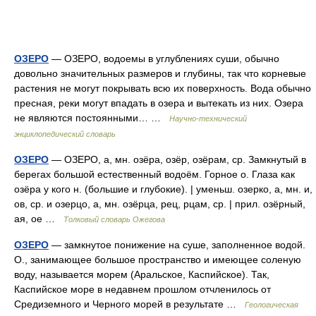
ОЗЕРО
— ОЗЕРО, водоемы в углублениях суши, обычно
довольно значительных размеров и глубины, так что корневые
растения не могут покрывать всю их поверхность. Вода обычно
пресная, реки могут впадать в озера и вытекать из них. Озера
не являются постоянными… …
Научно-технический
энциклопедический словарь
ОЗЕРО
— ОЗЕРО, а, мн. озёра, озёр, озёрам, ср. Замкнутый в
берегах большой естественный водоём. Горное о. Глаза как
озёра у кого н. (большие и глубокие). | уменьш. озерко, а, мн. и,
ов, ср. и озерцо, а, мн. озёрца, рец, рцам, ср. | прил. озёрный,
ая, ое …
Толковый словарь Ожегова
ОЗЕРО
— замкнутое понижение на суше, заполненное водой.
О., занимающее большое пространство и имеющее соленую
воду, называется морем (Аральское, Каспийское). Так,
Каспийское море в недавнем прошлом отчленилось от
Средиземного и Черного морей в результате …
Геологическая