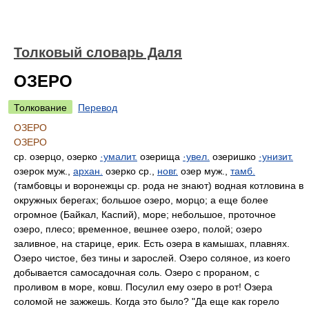
Толковый словарь Даля
ОЗЕРО
Толкование
Перевод
ОЗЕРО
ОЗЕРО
ср. озерцо, озерко
·умалит.
озерища
·увел.
озеришко
·унизит.
озерок муж.,
архан.
озерко ср.,
новг.
озер муж.,
тамб.
(тамбовцы и воронежцы ср. рода не знают) водная котловина в
окружных берегах; большое озеро, морцо; а еще более
огромное (Байкал, Каспий), море; небольшое, проточное
озеро, плесо; временное, вешнее озеро, полой; озеро
заливное, на старице, ерик. Есть озера в камышах, плавнях.
Озеро чистое, без тины и зарослей. Озеро соляное, из коего
добывается самосадочная соль. Озеро с прораном, с
проливом в море, ковш. Посулил ему озеро в рот! Озера
соломой не зажжешь. Когда это было? "Да еще как горело