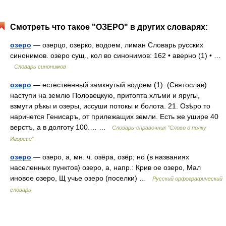
Смотреть что такое "ОЗЕРО" в других словарях:
озеро
— озерцо, озерко, водоем, лиман Словарь русских
синонимов. озеро сущ., кол во синонимов: 162 • аверно (1) • …
Словарь синонимов
озеро
— естественный замкнутый водоем (1): (Святослав)
наступи на землю Половецкую, притопта хлъми и яругы,
взмути рѣкы и озеры, иссуши потокы и болота. 21. Озѣро то
наричется Генисаръ, от прилежащих земли. Есть же ушире 40
верстъ, а в долготу 100.… …
Словарь-справочник "Слово о полку
Игореве"
озеро
— озеро, а, мн. ч. озёра, озёр; но (в названиях
населенных пунктов) озеро, а, напр.: Крив ое озеро, Мал
иновое озеро, Щ учье озеро (поселки) …
Русский орфографический
словарь