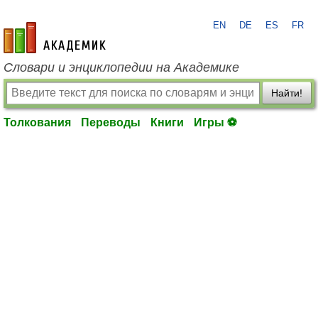
EN
DE
ES
FR
academic.ru
Словари и энциклопедии на Академике
Найти!
Толкования
Переводы
Книги
Игры ⚽