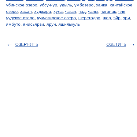
убинское озеро
,
убсу-нур
,
удыль
,
умбозеро
,
ханка
,
хантайское
озеро
,
хасан
,
худжира
,
хула
,
чаган
,
чад
,
чаны
,
чиганак
,
чля
,
чудское озеро
,
чукчагирское озеро
,
шерегодро
,
шор
,
эйр
,
эри
,
ямбуто
,
янисьярви
,
ярун
,
яшилькуль
ОЗЕРНЯТЬ
ОЗЕТИТЬ