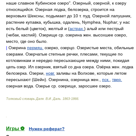
наше славное Кубинское озеро". Озерный, озерной, к озеру
относящийся. Озерная лодка, белозерка, строится на
верховьях Шексны, подымает до 10 т. пуд. Озерной лапушник,
растение купавка, кубышка, одалень, Nymphea, Nuphar; у нас
есть белый (цветок), желтый и (
астрах.
) алый или пестрый
(чебак, каспий). Озерище ср. озерина жен. высохшее озеро,
место, где оно было.
|
Озерина
пермяц.
озерко, озерцо. Озеристые места, обильные
озерами. Озерчатые степные речки, плесами, текущие по
котловинкам и нередко пересыхающие между ними, покидая
цепь озер. Ил озерник, взятый со дна озера. Озёрка жен. лодка
белозерка. Озерки,
новг.
заливы на Волхове, которые летом
пересыхают (Шейн). Озернина, озерница жен.,
пск.
,
твер.
озерная вода. Озерье ср. озерище, заросшее озеро.
Толковый словарь Даля
.
В.И. Даль.
1863-1866
.
.
Игры ⚽
Нужен реферат?