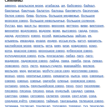
Синонимы
:
аверно
,
аральское море
,
атабаска
,
ая
,
бабозеро
,
байкал
,
бакланье
,
баклуша
,
балатон
,
балхаш
,
бангвеулу
,
баскунчак
,
белое озеро
,
бива
,
болонь
,
большое медвежье
,
большое
морское озеро
,
большое невольничье
,
большое соленое
,
бустах
,
ван
,
вася-ты
,
венерн
,
верхнее
,
веттерн
,
виви
,
виктория
,
виннипег
,
водлозеро
,
водоем
,
воже
,
выгозеро
,
гарда
,
гурон
,
дагда
,
дунтинху
,
езеро
,
ессей
,
жаксыкылыш
,
зайсан
,
ик
,
ильмень
,
имандра
,
инари
,
индер
,
иссык-куль
,
кагул
,
каракуль
,
каспийское море
,
кереть
,
кета
,
киву
,
кизи
,
ковдозеро
,
комо
,
копа
,
красное озеро
,
кроноцкое озеро
,
кубенское озеро
,
кулундинское озеро
,
куль
,
кунгасалах
,
лабаз
,
лаго
,
лаго-
маджоре
,
ладожское озеро
,
лайда
,
лама
,
ламба
,
лача
,
лиман
,
ловозеро
,
лого
,
люто
,
маныч-гудило
,
маракайбо
,
мелкое
,
мельгир
,
мид
,
мичиган
,
мобуту-сесе-секу
,
моготиево озеро
,
морцо
,
неро
,
нерпичье озеро
,
никарагуа
,
ньяса
,
нюк
,
озерище
,
озерко
,
озерцо
,
озерье
,
окичоби
,
оленье
,
онежское озеро
,
онтарио
,
орель
,
пекульнейское озеро
,
пено
,
понт
,
пюхяярви
,
пяозеро
,
пясина
,
пясино
,
рица
,
рудольф
,
сандал
,
сарма
,
сартлан
,
севан
,
сегозеро
,
селигер
,
сенеж
,
сент-клэр
,
сора
,
среднее куйто
,
сямозеро
,
таймыр
,
танганьика
,
телецкое озеро
,
титикака
,
тоглесап
,
тонлесап
,
топозеро
,
торренс
,
туз
,
тюнгюлю
,