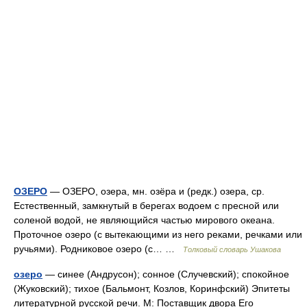
ОЗЕРО
— ОЗЕРО, озера, мн. озёра и (редк.) озера, ср.
Естественный, замкнутый в берегах водоем с пресной или
соленой водой, не являющийся частью мирового океана.
Проточное озеро (с вытекающими из него реками, речками или
ручьями). Родниковое озеро (с… …
Толковый словарь Ушакова
озеро
— синее (Андрусон); сонное (Случевский); спокойное
(Жуковский); тихое (Бальмонт, Козлов, Коринфский) Эпитеты
литературной русской речи. М: Поставщик двора Его