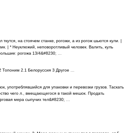
ткутся, на стоячем станке, рогожи, а из рогож шьются кули. |
улик. | * Неуклюжий, неповоротливый человек. Валить, куль
большие: рогожа 13/4&#8230; …
 Топоним 2.1 Белоруссия 3 Другое …
к, употреблявшийся для упаковки и перевозки грузов. Таскать
ичество чего л., вмещающегося в такой мешок. Продать
орговая мера сыпучих тел&#8230; …