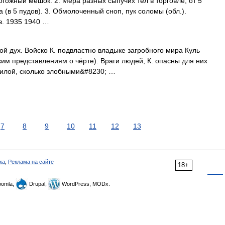
гожный мешок. 2. Мера разных сыпучих тел в торговле, от 5
са (в 5 пудов). 3. Обмолоченный сноп, пук соломы (обл.).
в. 1935 1940 …
й дух. Войско К. подвластно владыке загробного мира Куль
ким представлениям о чёрте). Враги людей, К. опасны для них
силой, сколько злобными&#8230; …
7
8
9
10
11
12
13
ка
,
Реклама на сайте
18+
omla,
Drupal,
WordPress, MODx.