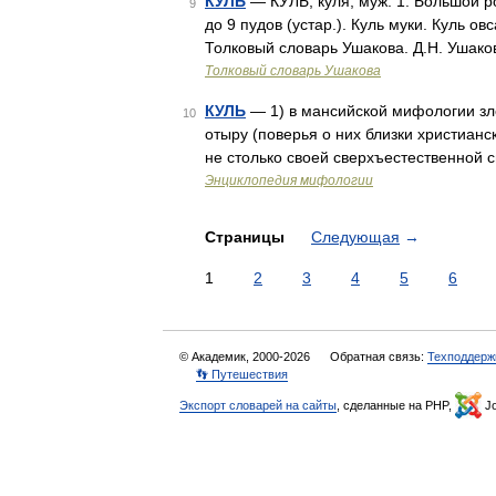
КУЛЬ
— КУЛЬ, куля, муж. 1. Большой ро
9
до 9 пудов (устар.). Куль муки. Куль ов
Толковый словарь Ушакова. Д.Н. Ушако
Толковый словарь Ушакова
КУЛЬ
— 1) в мансийской мифологии зло
10
отыру (поверья о них близки христианс
не столько своей сверхъестественной 
Энциклопедия мифологии
Страницы
Следующая
→
1
2
3
4
5
6
© Академик, 2000-2026
Обратная связь:
Техподдерж
👣 Путешествия
Экспорт словарей на сайты
, сделанные на PHP,
Jo