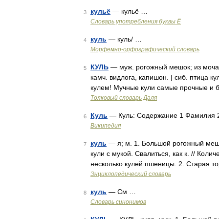
кульё
— кульё …
3
Словарь употребления буквы Ё
куль
— куль/ …
4
Морфемно-орфографический словарь
КУЛЬ
— муж. рогожный мешок; из мочал 
5
камч. видлога, капишон. | сиб. птица к
кулем! Мучные кули самые прочные и 
Толковый словарь Даля
Куль
— Куль: Содержание 1 Фамилия 2
6
Википедия
куль
— я; м. 1. Большой рогожный мешо
7
кули с мукой. Свалиться, как к. // Кол
несколько кулей пшеницы. 2. Старая т
Энциклопедический словарь
куль
— См …
8
Словарь синонимов