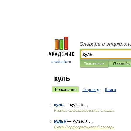
Словари и энциклоп
academic.ru
Толкования
Переводы
куль
Толкование
Перевод
Книги
куль
— куль, я …
1
Русский орфографический словарь
кульё
— кульё, я …
2
Русский орфографический словарь