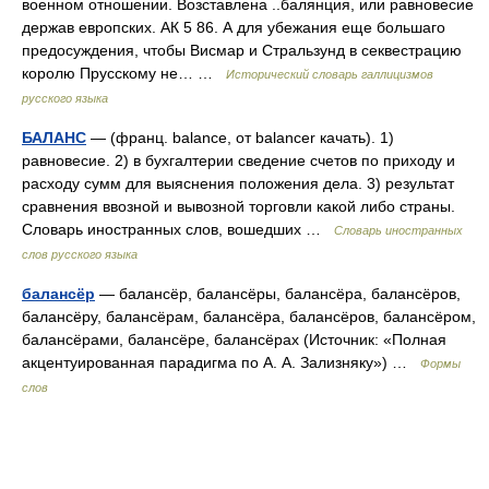
военном отношении. Возставлена ..балянция, или равновесие
держав европских. АК 5 86. А для убежания еще большаго
предосуждения, чтобы Висмар и Стральзунд в секвестрацию
королю Прусскому не… …
Исторический словарь галлицизмов
русского языка
БАЛАНС
— (франц. balance, от balancer качать). 1)
равновесие. 2) в бухгалтерии сведение счетов по приходу и
расходу сумм для выяснения положения дела. 3) результат
сравнения ввозной и вывозной торговли какой либо страны.
Словарь иностранных слов, вошедших …
Словарь иностранных
слов русского языка
балансёр
— балансёр, балансёры, балансёра, балансёров,
балансёру, балансёрам, балансёра, балансёров, балансёром,
балансёрами, балансёре, балансёрах (Источник: «Полная
акцентуированная парадигма по А. А. Зализняку») …
Формы
слов