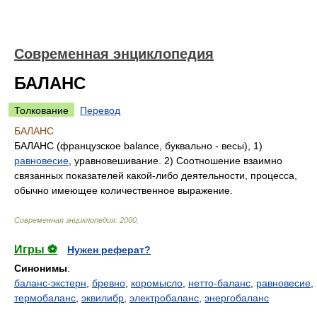
Современная энциклопедия
БАЛАНС
Толкование
Перевод
БАЛАНС
БАЛАНС (французское balance, буквально - весы), 1)
равновесие
, уравновешивание. 2) Соотношение взаимно
связанных показателей какой-либо деятельности, процесса,
обычно имеющее количественное выражение.
Современная энциклопедия
.
2000
.
Игры ⚽
Нужен реферат?
Синонимы
:
баланс-экстерн
,
бревно
,
коромысло
,
нетто-баланс
,
равновесие
,
термобаланс
,
эквилибр
,
электробаланс
,
энергобаланс