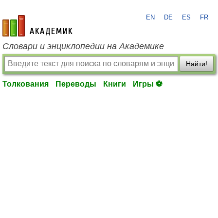
EN
DE
ES
FR
academic.ru
Словари и энциклопедии на Академике
Найти!
Толкования
Переводы
Книги
Игры ⚽