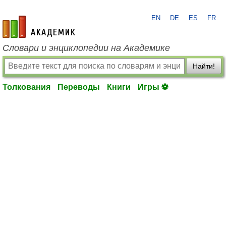
EN
DE
ES
FR
academic.ru
Словари и энциклопедии на Академике
Найти!
Толкования
Переводы
Книги
Игры ⚽