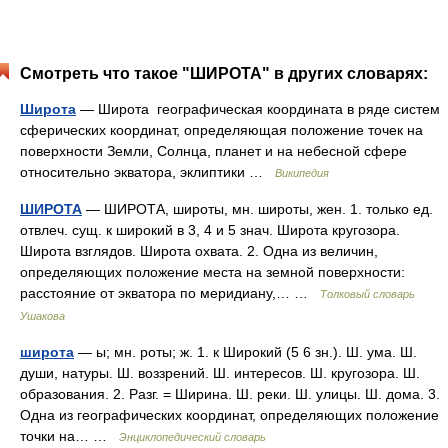
Смотреть что такое "ШИРОТА" в других словарях:
Широта
— Широта географическая координата в ряде систем
сферических координат, определяющая положение точек на
поверхности Земли, Солнца, планет и на небесной сфере
относительно экватора, эклиптики …
Википедия
ШИРОТА
— ШИРОТА, широты, мн. широты, жен. 1. только ед.
отвлеч. сущ. к широкий в 3, 4 и 5 знач. Широта кругозора.
Широта взглядов. Широта охвата. 2. Одна из величин,
определяющих положение места на земной поверхности:
расстояние от экватора по меридиану,… …
Толковый словарь
Ушакова
широта
— ы; мн. роты; ж. 1. к Широкий (5 6 зн.). Ш. ума. Ш.
души, натуры. Ш. воззрений. Ш. интересов. Ш. кругозора. Ш.
образования. 2. Разг. = Ширина. Ш. реки. Ш. улицы. Ш. дома. 3.
Одна из географических координат, определяющих положение
точки на… …
Энциклопедический словарь