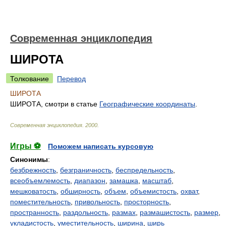
Современная энциклопедия
ШИРОТА
Толкование
Перевод
ШИРОТА
ШИРОТА, смотри в статье
Географические координаты
.
Современная энциклопедия
.
2000
.
Игры ⚽
Поможем написать курсовую
Синонимы
:
безбрежность
,
безграничность
,
беспредельность
,
всеобъемлемость
,
диапазон
,
замашка
,
масштаб
,
мешковатость
,
обширность
,
объем
,
объемистость
,
охват
,
поместительность
,
привольность
,
просторность
,
пространность
,
раздольность
,
размах
,
размашистость
,
размер
,
укладистость
,
уместительность
,
ширина
,
ширь