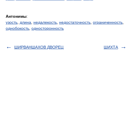
Антонимы
:
узость
,
длина
,
недалекость
,
недостаточность
,
ограниченность
,
однобокость
,
односторонность
ШИРВАНШАХОВ ДВОРЕЦ
ШИХТА