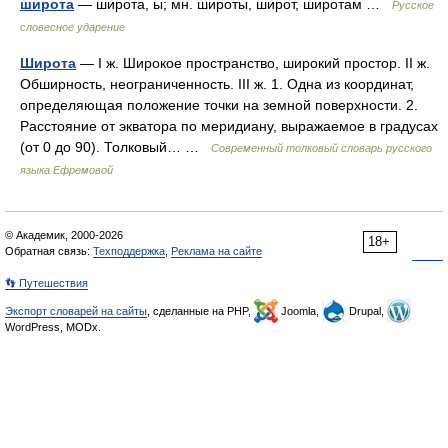
широта́
— широта, ы; мн. широты, широт, широтам …
Русское
словесное ударение
Широта
— I ж. Широкое пространство, широкий простор. II ж.
Обширность, неограниченность. III ж. 1. Одна из координат,
определяющая положение точки на земной поверхности. 2.
Расстояние от экватора по меридиану, выражаемое в градусах
(от 0 до 90). Толковый… …
Современный толковый словарь русского
языка Ефремовой
© Академик, 2000-2026
18+
Обратная связь:
Техподдержка
,
Реклама на сайте
👣 Путешествия
Экспорт словарей на сайты
, сделанные на PHP,
Joomla,
Drupal,
WordPress, MODx.