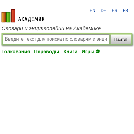
EN
DE
ES
FR
academic.ru
Словари и энциклопедии на Академике
Найти!
Толкования
Переводы
Книги
Игры ⚽