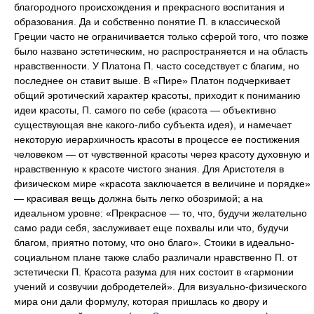
благородного происхождения и прекрасного воспитания и
образования. Да и собственно понятие П. в классической
Греции часто не ограничивается только сферой того, что позже
было названо эстетическим, но распространяется и на область
нравственности. У Платона П. часто соседствует с благим, но
последнее он ставит выше. В «Пире» Платон подчеркивает
общий эротический характер красоты, приходит к пониманию
идеи красоты, П. самого по себе (красота — объективно
существующая вне какого-либо субъекта идея), и намечает
некоторую иерархичность красоты в процессе ее постижения
человеком — от чувственной красоты через красоту духовную и
нравственную к красоте чистого знания. Для Аристотеля в
физическом мире «красота заключается в величине и порядке»
— красивая вещь должна быть легко обозримой; а на
идеальном уровне: «Прекрасное — то, что, будучи желательно
само ради себя, заслуживает еще похвалы или что, будучи
благом, приятно потому, что оно благо». Стоики в идеально-
социальном плане также слабо различали нравственно П. от
эстетически П. Красота разума для них состоит в «гармонии
учений и созвучии добродетелей». Для визуально-физического
мира они дали формулу, которая пришлась ко двору и