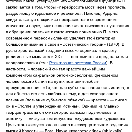
эстетику Канта, утверждает, что «онтологическая функция» П.
заключается в том, чтобы «перебросить мост через пропасть,
разделяющую идеальное и реальное». Наконец, Адорно,
свидетельствуя о «кризисе прекрасного» в современном
искусстве и науке, видит спасение «эстетического от угасания»
в обращении опять же к кантонскому пониманию П. в его
современном переосмыслении; уделяет этой категории
большое внимание в своей «Эстетической теории» (1970). В
русле христианской традиции высоко оценивали красоту
религиозные мыслители XX в. — неотомисты и представители
неоправославия (см.:
Религиозная эстетика России
). В
частности, Флоренский считал красоту важнейшим
компонентом сакральной онто-гно-сеологии, феноменом
человеческого бытия на путях познания-любви-
пресуществления. «То, что для субъекта знания есть истина, то
для объекта его есть любовь к нему, а для созерцающего
познание (познание субъектом объекта) — красота» — писал
он в «Столпе и утверждении Истины». Одними из главных
творцов красоты он считал христианских подвижников, а
аскетику — «искусством искусств», «художеством художеств».
Цель этого «искусства» он видел в «созерцательном ведении»
высшей Красоты — Бога. Наука «красотолюбие» (philokalia)