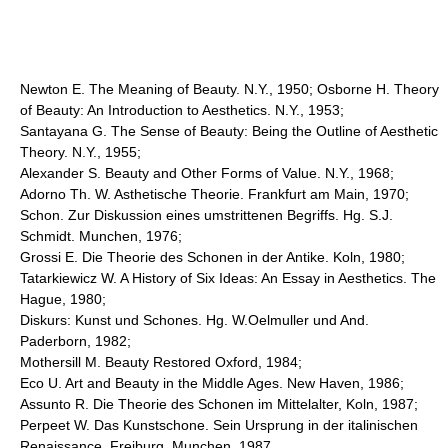
Newton E. The Meaning of Beauty. N.Y., 1950; Osborne H. Theory
of Beauty: An Introduction to Aesthetics. N.Y., 1953;
Santayana G. The Sense of Beauty: Being the Outline of Aesthetic
Theory. N.Y., 1955;
Alexander S. Beauty and Other Forms of Value. N.Y., 1968;
Adorno Th. W. Asthetische Theorie. Frankfurt am Main, 1970;
Schon. Zur Diskussion eines umstrittenen Begriffs. Hg. S.J.
Schmidt. Munchen, 1976;
Grossi E. Die Theorie des Schonen in der Antike. Koln, 1980;
Tatarkiewicz W. A History of Six Ideas: An Essay in Aesthetics. The
Hague, 1980;
Diskurs: Kunst und Schones. Hg. W.Oelmuller und And.
Paderborn, 1982;
Mothersill M. Beauty Restored Oxford, 1984;
Eco U. Art and Beauty in the Middle Ages. New Haven, 1986;
Assunto R. Die Theorie des Schonen im Mittelalter, Koln, 1987;
Perpeet W. Das Kunstschone. Sein Ursprung in der italinischen
Renaissance. Freiburg, Munchen, 1987.