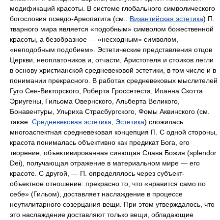
модификаций красоты. В системе глобального символического
богословия псевдо-Ареопагита (см.:
Византийская эстетика
) П.
тварного мира является «подобным» символом божественной
красоты, а безобразное — «несходным» символом,
«неподобным подобием». Эстетические представления отцов
Церкви, неоплатоников и, отчасти, Аристотеля и стоиков легли
в основу христианской средневековой эстетики, в том числе и в
понимании прекрасного. В работах средневековых мыслителей
Гуго Сен-Викторского, Роберта Гроссетеста, Иоанна Скотта
Эриугены, Гильома Овернского, Альберта Великого,
Бонавентуры, Ульриха Страсбургского, Фомы Аквинского (см.
также:
Средневековая эстетика
,
Эстетика
) сложилась
многоаспектная средневековая концепция П. С одной стороны,
красота понималась объективно как предикат Бога, его
творение, объективированная сияющая Слава Божия (splendor
Dei), получающая отражение в материальном мире — его
красоте. С другой, — П. определялось через субъект-
объектное отношение: прекрасно то, что «нравится само по
себе» (Гильом), доставляет наслаждение в процессе
неутилитарного созерцания вещи. При этом утверждалось, что
это наслаждение доставляют только вещи, обладающие