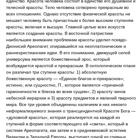
единство. Красота человека состоит в единстве его душевной и
телесной красоты. Тело человека сотворено прекрасным во
всех отношениях. Однако отсутствие физической красоты не
мешает человеку быть причастным к более высоким ступеням
красоты, включая и высшую. Главной целью всех искусств
является создание красоты. В восточной патристике
наибольшее внимание проблемам красоты уделил псевдо-
Дионисий Ареопагит, опиравшийся на неоплатонические и
раннехристианские идеи. В его понимании, движущей силой
универсума является божественный эрос, который
возбуждается красотой и прекрасным. В онтологическом плане
он различал три ступени красоты: 1) абсолютную
божественную красоту — «Единое-благое-и-прекрасное»;
истинно, или сущностно, П., которое является «причиной
гармоничности и блеска во всем сущем»; 2) красоту чинов
небесной иерархии и 3) красоту предметов и явлений тварного
мира. Все три уровня объединены наличием в них некоего
неформализуемого знания о трансцендентной Красоте Бога —
«духовной красоты», которая реализуется на каждой из
ступеней в форме соответствующего ей «света», который в
системе Ареопагита, как затем и в средневековой эстетике
Византии и Западной Европы, выступает одной из главных