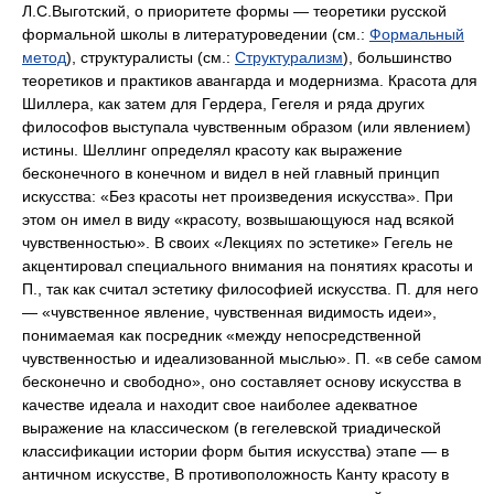
Формальный
метод
), структуралисты (см.:
Структурализм
), большинство
теоретиков и практиков авангарда и модернизма. Красота для
Шиллера, как затем для Гердера, Гегеля и ряда других
философов выступала чувственным образом (или явлением)
истины. Шеллинг определял красоту как выражение
бесконечного в конечном и видел в ней главный принцип
искусства: «Без красоты нет произведения искусства». При
этом он имел в виду «красоту, возвышающуюся над всякой
чувственностью». В своих «Лекциях по эстетике» Гегель не
акцентировал специального внимания на понятиях красоты и
П., так как считал эстетику философией искусства. П. для него
— «чувственное явление, чувственная видимость идеи»,
понимаемая как посредник «между непосредственной
чувственностью и идеализованной мыслью». П. «в себе самом
бесконечно и свободно», оно составляет основу искусства в
качестве идеала и находит свое наиболее адекватное
выражение на классическом (в гегелевской триадической
классификации истории форм бытия искусства) этапе — в
античном искусстве, В противоположность Канту красоту в