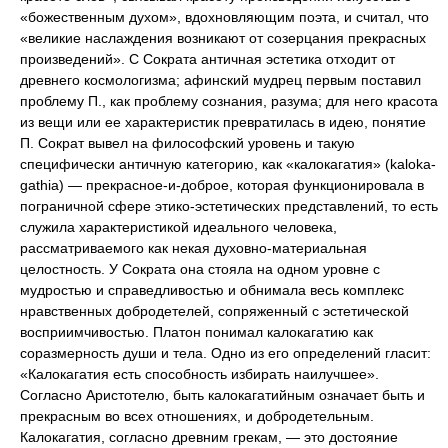
«божественным духом», вдохновляющим поэта, и считал, что
«великие наслаждения возникают от созерцания прекрасных
произведений». С Сократа античная эстетика отходит от
древнего космологизма; афинский мудрец первым поставил
проблему П., как проблему сознания, разума; для него красота
из вещи или ее характеристик превратилась в идею, понятие
П. Сократ вывел на философский уровень и такую
специфически античную категорию, как «калокагатия» (kaloka-
gathia) — прекрасное-и-доброе, которая функционировала в
пограничной сфере этико-эстетических представлений, то есть
служила характеристикой идеального человека,
рассматриваемого как некая духовно-материальная
целостность. У Сократа она стояла на одном уровне с
мудростью и справедливостью и обнимала весь комплекс
нравственных добродетелей, сопряженный с эстетической
восприимчивостью. Платон понимал калокагатию как
соразмерность души и тела. Одно из его определений гласит:
«Калокагатия есть способность избирать наилучшее».
Согласно Аристотелю, быть калокагатийным означает быть и
прекрасным во всех отношениях, и добродетельным.
Калокагатия, согласно древним грекам, — это достояние