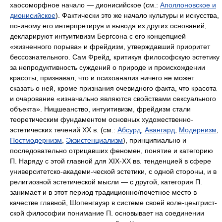
хаосоморфное начало — дионисийское (см.:
Аполлоновское и
дионисийское
). Фактически это же начало культуры и искусства,
по-иному его интерпретируя и выводя из других оснований,
декларируют интуитивизм Бергсона с его концепцией
«жизненного порыва» и фрейдизм, утверждавший приоритет
бессознательного. Сам Фрейд, критикуя философскую эстетику
за непродуктивность суждений о природе и происхождении
красоты, признавал, что и психоанализ ничего не может
сказать о ней, кроме признания очевидного факта, что красота
и очарование «изначально являются свойствами сексуального
объекта». Ницшеанство, интуитивизм, фрейдизм стали
теоретическим фундаментом основных художественно-
эстетических течений XX в. (см.:
Абсурд
,
Авангард
,
Модернизм
,
Постмодернизм
,
Экзистенциализм
), принципиально и
последовательно отрицавших феномен, понятие и категорию
П. Наряду с этой главной для XIX-XX вв. тенденцией в сфере
университетско-академи-ческой эстетики, с одной стороны, и в
религиозной эстетической мысли — с другой, категория П.
занимает и в этот период традиционно/почетное место в
качестве главной, Шопенгауэр в системе своей воле-цеытрист-
ской философии понимание П. основывает на соединении