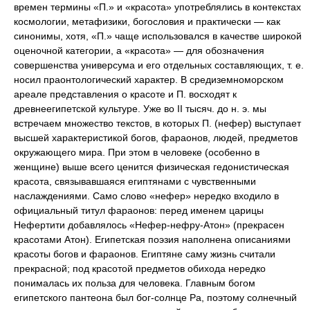
времен термины «П.» и «красота» употреблялись в контекстах
космологии, метафизики, богословия и практически — как
синонимы, хотя, «П.» чаще использовался в качестве широкой
оценочной категории, а «красота» — для обозначения
совершенства универсума и его отдельных составляющих, т. е.
носил праонтологический характер. В средиземноморском
ареале представления о красоте и П. восходят к
древнеегипетской культуре. Уже во II тысяч. до н. э. мы
встречаем множество текстов, в которых П. (нефер) выступает
высшей характеристикой богов, фараонов, людей, предметов
окружающего мира. При этом в человеке (особенно в
женщине) выше всего ценится физическая гедонистическая
красота, связывавшаяся египтянами с чувственными
наслаждениями. Само слово «нефер» нередко входило в
официальный титул фараонов: перед именем царицы
Нефертити добавлялось «Нефер-нефру-Атон» (прекрасен
красотами Атон). Египетская поэзия наполнена описаниями
красоты богов и фараонов. Египтяне саму жизнь считали
прекрасной; под красотой предметов обихода нередко
понималась их польза для человека. Главным богом
египетского пантеона был бог-солнце Ра, поэтому солнечный