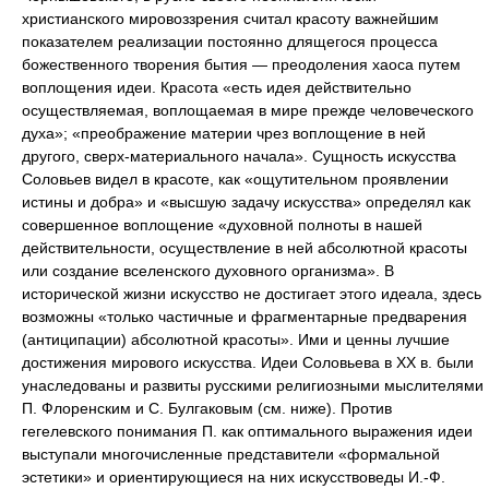
христианского мировоззрения считал красоту важнейшим
показателем реализации постоянно длящегося процесса
божественного творения бытия — преодоления хаоса путем
воплощения идеи. Красота «есть идея действительно
осуществляемая, воплощаемая в мире прежде человеческого
духа»; «преображение материи чрез воплощение в ней
другого, сверх-материального начала». Сущность искусства
Соловьев видел в красоте, как «ощутительном проявлении
истины и добра» и «высшую задачу искусства» определял как
совершенное воплощение «духовной полноты в нашей
действительности, осуществление в ней абсолютной красоты
или создание вселенского духовного организма». В
исторической жизни искусство не достигает этого идеала, здесь
возможны «только частичные и фрагментарные предварения
(антиципации) абсолютной красоты». Ими и ценны лучшие
достижения мирового искусства. Идеи Соловьева в XX в. были
унаследованы и развиты русскими религиозными мыслителями
П. Флоренским и С. Булгаковым (см. ниже). Против
гегелевского понимания П. как оптимального выражения идеи
выступали многочисленные представители «формальной
эстетики» и ориентирующиеся на них искусствоведы И.-Ф.