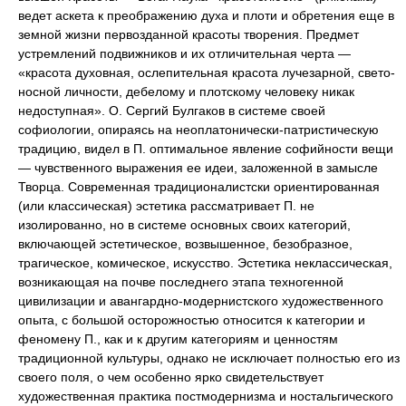
ведет аскета к преображению духа и плоти и обретения еще в
земной жизни первозданной красоты творения. Предмет
устремлений подвижников и их отличительная черта —
«красота духовная, ослепительная красота лучезарной, свето-
носной личности, дебелому и плотскому человеку никак
недоступная». О. Сергий Булгаков в системе своей
софиологии, опираясь на неоплатонически-патристическую
традицию, видел в П. оптимальное явление софийности вещи
— чувственного выражения ее идеи, заложенной в замысле
Творца. Современная традиционалистски ориентированная
(или классическая) эстетика рассматривает П. не
изолированно, но в системе основных своих категорий,
включающей эстетическое, возвышенное, безобразное,
трагическое, комическое, искусство. Эстетика неклассическая,
возникающая на почве последнего этапа техногенной
цивилизации и авангардно-модернистского художественного
опыта, с большой осторожностью относится к категории и
феномену П., как и к другим категориям и ценностям
традиционной культуры, однако не исключает полностью его из
своего поля, о чем особенно ярко свидетельствует
художественная практика постмодернизма и ностальгического