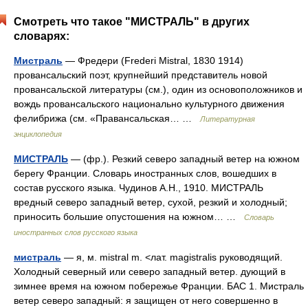
Смотреть что такое "МИСТРАЛЬ" в других
словарях:
Мистраль
— Фредери (Frederi Mistral, 1830 1914)
провансальский поэт, крупнейший представитель новой
провансальской литературы (см.), один из основоположников и
вождь провансальского национально культурного движения
фелибрижа (см. «Правансальская… …
Литературная
энциклопедия
МИСТРАЛЬ
— (фр.). Резкий северо западный ветер на южном
берегу Франции. Словарь иностранных слов, вошедших в
состав русского языка. Чудинов А.Н., 1910. МИСТРАЛЬ
вредный северо западный ветер, сухой, резкий и холодный;
приносить большие опустошения на южном… …
Словарь
иностранных слов русского языка
мистраль
— я, м. mistral m. <лат. magistralis руководящий.
Холодный северный или северо западный ветер. дующий в
зимнее время на южном побережье Франции. БАС 1. Мистраль
ветер северо западный: я защищен от него совершенно в