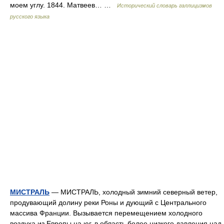
моем углу. 1844. Матвеев… …
Исторический словарь галлицизмов
русского языка
МИСТРАЛЬ
— МИСТРАЛЬ, холодный зимний северный ветер,
продувающий долину реки Роны и дующий с Центрального
массива Франции. Вызывается перемещением холодного
воздуха из Европы на юг, в область более низкого давления над