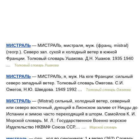
МИСТРАЛЬ
— МИСТРАЛЬ, мистраля, муж. (франц. mistral)
(геогр.). Северо зап. сухой и холодный ветер в южной
Франции. Толковый словарь Ушакова. Д.Н. Ушаков. 1935 1940
…
Толковый словарь Ушакова
МИСТРАЛЬ
— МИСТРАЛЬ, я, муж. На юге Франции: сильный
северо западный ветер. Толковый словарь Ожегова. С.И.
Ожегов, Н.Ю. Шведова. 1949 1992 …
Толковый словарь Ожегова
МИСТРАЛЬ
— (Mistral) сильный, холодный ветер, северный
или северо восточный, дующий в Лионском заливе от Ниццы до
Испании и зимою часто переходящий в шторм. Самойлов К. И.
Морской словарь. М. Л.: Государственное Военно морское
Издательство НКВМФ Союза ССР,… …
Морской словарь
мистраль
— сущ., кол во синонимов: 1 • ветер (262) Словарь