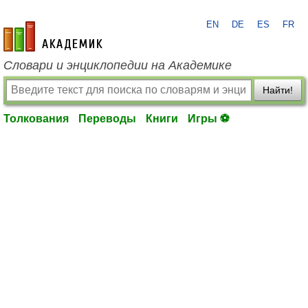
EN
DE
ES
FR
academic.ru
Словари и энциклопедии на Академике
Найти!
Толкования
Переводы
Книги
Игры ⚽