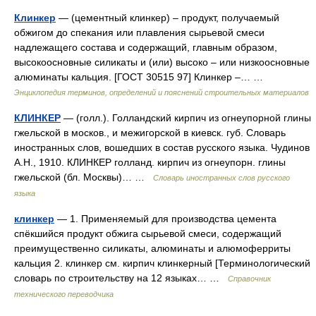
Клинкер
— (цементный клинкер) – продукт, получаемый
обжигом до спекания или плавления сырьевой смеси
надлежащего состава и содержащий, главным образом,
высокоосновные силикаты и (или) высоко – или низкоосновные
алюминаты кальция. [ГОСТ 30515 97] Клинкер –… …
Энциклопедия терминов, определений и пояснений строительных материалов
КЛИНКЕР
— (голл.). Голландский кирпич из огнеупорной глины
гжельской в москов., и межигорской в киевск. губ. Словарь
иностранных слов, вошедших в состав русского языка. Чудинов
А.Н., 1910. КЛИНКЕР голланд. кирпич из огнеупорн. глины
гжельской (бл. Москвы)… …
Словарь иностранных слов русского
языка
клинкер
— 1. Применяемый для производства цемента
спёкшийся продукт обжига сырьевой смеси, содержащий
преимущественно силикаты, алюминаты и алюмоферриты
кальция 2. клинкер см. кирпич клинкерный [Терминологический
словарь по строительству на 12 языках… …
Справочник
технического переводчика