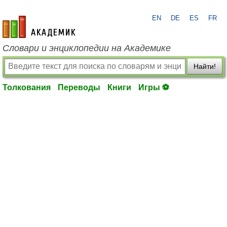
EN
DE
ES
FR
academic.ru
Словари и энциклопедии на Академике
Найти!
Толкования
Переводы
Книги
Игры ⚽