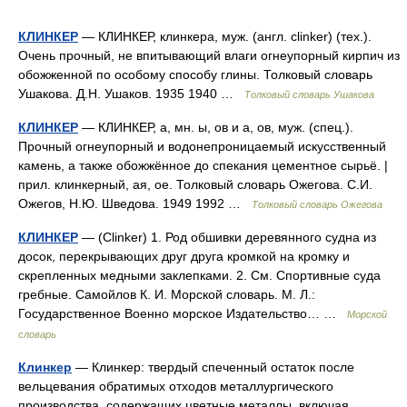
КЛИНКЕР
— КЛИНКЕР, клинкера, муж. (англ. clinker) (тех.).
Очень прочный, не впитывающий влаги огнеупорный кирпич из
обожженной по особому способу глины. Толковый словарь
Ушакова. Д.Н. Ушаков. 1935 1940 …
Толковый словарь Ушакова
КЛИНКЕР
— КЛИНКЕР, а, мн. ы, ов и а, ов, муж. (спец.).
Прочный огнеупорный и водонепроницаемый искусственный
камень, а также обожжённое до спекания цементное сырьё. |
прил. клинкерный, ая, ое. Толковый словарь Ожегова. С.И.
Ожегов, Н.Ю. Шведова. 1949 1992 …
Толковый словарь Ожегова
КЛИНКЕР
— (Clinker) 1. Род обшивки деревянного судна из
досок, перекрывающих друг друга кромкой на кромку и
скрепленных медными заклепками. 2. См. Спортивные суда
гребные. Самойлов К. И. Морской словарь. М. Л.:
Государственное Военно морское Издательство… …
Морской
словарь
Клинкер
— Клинкер: твердый спеченный остаток после
вельцевания обратимых отходов металлургического
производства, содержащих цветные металлы, включая