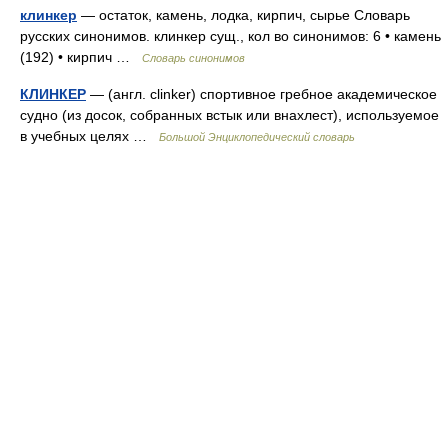
клинкер
— остаток, камень, лодка, кирпич, сырье Словарь
русских синонимов. клинкер сущ., кол во синонимов: 6 • камень
(192) • кирпич …
Словарь синонимов
КЛИНКЕР
— (англ. clinker) спортивное гребное академическое
судно (из досок, собранных встык или внахлест), используемое
в учебных целях …
Большой Энциклопедический словарь