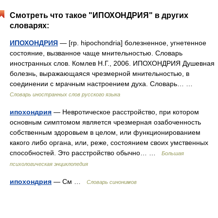
Смотреть что такое "ИПОХОНДРИЯ" в других
словарях:
ИПОХОНДРИЯ
— [гр. hipochondria] болезненное, угнетенное
состояние, вызванное чаще мнительностью. Словарь
иностранных слов. Комлев Н.Г., 2006. ИПОХОНДРИЯ Душевная
болезнь, выражающаяся чрезмерной мнительностью, в
соединении с мрачным настроением духа. Словарь… …
Словарь иностранных слов русского языка
ипохондрия
— Невротическое расстройство, при котором
основным симптомом является чрезмерная озабоченность
собственным здоровьем в целом, или функционированием
какого либо органа, или, реже, состоянием своих умственных
способностей. Это расстройство обычно… …
Большая
психологическая энциклопедия
ипохондрия
— См …
Словарь синонимов