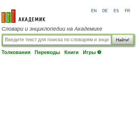
EN
DE
ES
FR
academic.ru
Словари и энциклопедии на Академике
Найти!
Толкования
Переводы
Книги
Игры ⚽