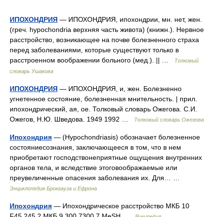
ИПОХОНДРИЯ
— ИПОХОНДРИЯ, ипохондрии, мн. нет, жен.
(греч. hypochondria верхняя часть живота) (книжн.). Нервное
расстройство, возникающее на почве болезненного страха
перед заболеваниями, которые существуют только в
расстроенном воображении больного (мед.). || …
Толковый
словарь Ушакова
ИПОХОНДРИЯ
— ИПОХОНДРИЯ, и, жен. Болезненно
угнетенное состояние, болезненная мнительность. | прил.
ипохондрический, ая, ое. Толковый словарь Ожегова. С.И.
Ожегов, Н.Ю. Шведова. 1949 1992 …
Толковый словарь Ожегова
Ипохондрия
— (Hypochondriasis) обозначает болезненное
состояниесознания, заключающееся в том, что в нем
приобретают господствонеприятные ощущения внутренних
органов тела, и вследствие этоговоображаемые или
преувеличенные опасения заболевания их. Для… …
Энциклопедия Брокгауза и Ефрона
Ипохондрия
— Ипохондрическое расстройство МКБ 10
F45.245.2 МКБ 9 300.7300.7 MeSH …
Википедия