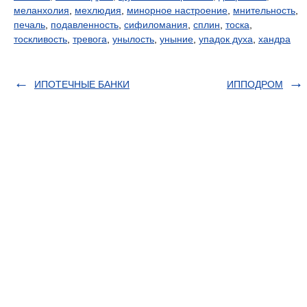
меланхолия
,
мехлюдия
,
минорное настроение
,
мнительность
,
печаль
,
подавленность
,
сифиломания
,
сплин
,
тоска
,
тоскливость
,
тревога
,
унылость
,
уныние
,
упадок духа
,
хандра
ИПОТЕЧНЫЕ БАНКИ
ИППОДРОМ