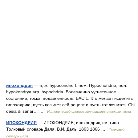
ипохондрия
— и, ж. hypocondrie f. нем. Hypochondrie, пол.
hypokondrya <гр. hypochdria. Болезненно уугнетенное
состояние; тоска, подавленность. БАС 1. Кто желает исцелить
гипоходрию; пусть возьмет сей рецепт и пусть тот женится. Chi
desia di sanar… …
Исторический словарь галлицизмов русского языка
ИПОХОНДРИЯ
— ИПОХОНДРИЯ, ипохондрик, см. гипо.
Толковый словарь Даля. В.И. Даль. 1863 1866 …
Толковый
словарь Даля