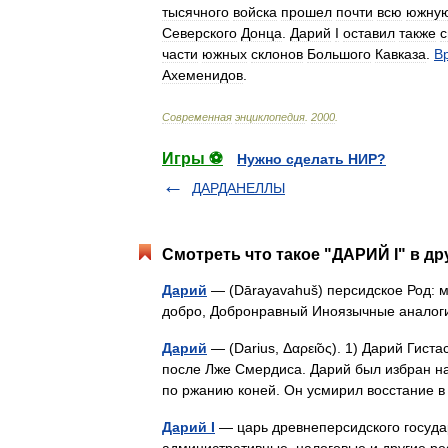
тысячного
войска
прошел
почти
всю
южну
Северского
Донца
.
Дарий
I
оставил
также
с
части
южных
склонов
Большого
Кавказа
.
В
Ахеменидов
.
Современная
энциклопедия
.
2000
.
Игры ⚽
Нужно сделать НИР?
ДАРДАНЕЛЛЫ
Смотреть что такое "ДАРИЙ I" в др
Дарий
— (Dārayavahuš) персидское Род: 
добро, Добронравный Иноязычные аналоги
Дарий
— (Darius, Δαρει̃ος). 1) Дарий Гиста
после Лже Смердиса. Дарий был избран на
по ржанию коней. Он усмирил восстание
Дарий I
— царь древнеперсидского государс