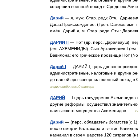
административные, налоговые и другие ре
совершил военный поход в Среднюю Азию.
Дарий
— я, муж. Стар. редк.Отч.: Дариеви
Даша.Происхождение: (Греч. Dareios имя тр
имён. Дарий я, м. Стар. редк. Отч.: Дари
ДАРИЙ II
— Нот (др. перс. Дараявауш), пер
(см. АХЕМЕНИДЫ). Сын Артаксеркса I (см
Вавилона; его греческое прозвище Нот (
Дарий I
— ДАРИЙ I, царь древнеперсидско
административные, налоговые и другие ре
до нашей эры совершил военный поход 
энциклопедический словарь
ДАРИЙ
— I царь государства Ахеменидов в
другие реформы; осуществил значительное
наивысшего могущества Ахеменидов …
Б
Дарий
— (перс. обладатель богатства ): 1)
после смерти Валтасара и взятия Вавилон
назначил в своем царстве 120 сатрапов 