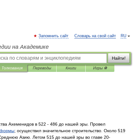
Запомнить сайт
Словарь на свой сайт
RU
едии на Академике
Найти!
Толкования
Переводы
Книги
Игры ⚽
ства
Ахеменидов
в
522
-
486
до
нашей
эры
.
Провел
еформы
;
осуществил
значительное
строительство
.
Около
519
Среднюю
Азию
.
Летом
515
до
нашей
эры
во
главе
20
-