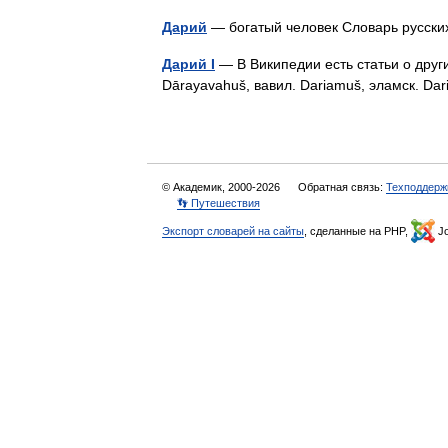
Дарий
— богатый человек Словарь русс
Дарий I
— В Википедии есть статьи о друг
Dārayavahuš, вавил. Dariamuš, эламск. Da
© Академик, 2000-2026
Обратная связь:
Техподдерж
👣 Путешествия
Экспорт словарей на сайты
, сделанные на PHP,
Jo