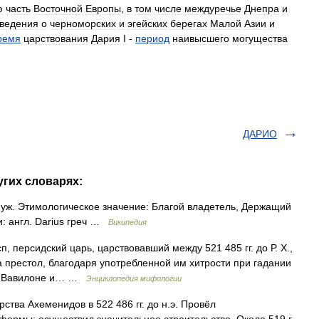
ю
часть
Восточной
Европы
,
в
том
числе
междуречье
Днепра
и
ведения
о
черноморских
и
эгейских
берегах
Малой
Азии
и
ремя
царствования
Дария
I
-
период
наивысшего
могущества
ДАРИО
угих словарях:
муж. Этимологическое значение: Благой владетель, Держащий
: англ. Darius греч …
Википедия
сп, персидский царь, царствовавший между 521 485 гг. до Р. X.,
 престол, благодаря употребленной им хитрости при гадании
 в Вавилоне и… …
Энциклопедия мифологии
тва Ахеменидов в 522 486 гг. до н.э. Провёл