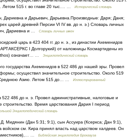
формы; осуществил значительное строительство. Около 519 г.
 Летом 515 г. во главе 20 тыс.… …
Исторический словарь
ч, Дариевна и Дарьевич, Дарьевна.Производные: Даря; Даня;
ех царей древней Персии VI IV вв. до н. э.) Словарь личных
евич, Дариевна и …
Словарь личных имен
сидский царь в 423 404 гг. до н. э., из династии Ахеменидов
. АРТАКСЕРКС I Долгорукий) от наложницы Космартидены из
Nothos) означает… …
Энциклопедический словарь
го государства Ахеменидов в 522 486 до нашей эры. Провел
формы; осуществил значительное строительство. Около 519
в Среднюю Азию. Летом 515 до… …
Иллюстрированный
 522 486 до н. э. Провел административные, налоговые и
 строительство. Время царствования Дария I период
ольшой Энциклопедический словарь
 Д. Мидянин (Дан 5:31; 9:1), сын Аccуира (Ксеркса; Дан 9:1),
а войском см. Кира принял власть над царством халдеев. Он
(наместников),… …
Библейская энциклопедия Брокгауза