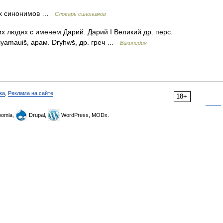
ких синонимов …
Словарь синонимов
их людях с именем Дарий. Дарий I Великий др. перс.
riyamauiš, арам. Dryhwš, др. греч …
Википедия
ка
,
Реклама на сайте
18+
omla,
Drupal,
WordPress, MODx.