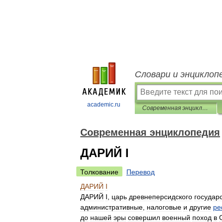
Словари и энциклоп
academic.ru
Современная энциклопедия
Современная энциклопедия
ДАРИЙ I
Толкование
Перевод
ДАРИЙ
I
ДАРИЙ
I
,
царь
древнеперсидского
государ
административные
,
налоговые
и
другие
р
до
нашей
эры
совершил
военный
поход
в