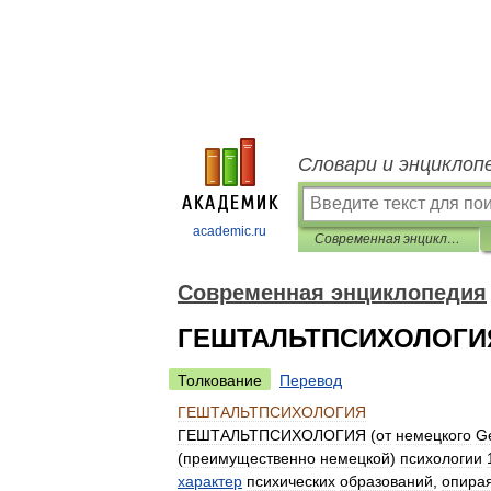
Словари и энциклоп
academic.ru
Современная энциклопедия
Современная энциклопедия
ГЕШТАЛЬТПСИХОЛОГИ
Толкование
Перевод
ГЕШТАЛЬТПСИХОЛОГИЯ
ГЕШТАЛЬТПСИХОЛОГИЯ
(
от
немецкого
Ge
(
преимущественно
немецкой
)
психологии
характер
психических
образований
,
опира