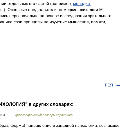
нии
отдельных
его
частей
(
например
,
мелодия
,
.
п
.).
Основные
представители:
немецкие
психологи
М
.
шись
первоначально
на
основе
исследования
зрительного
ранила
свои
принципы
на
изучение
мышления
,
памяти
,
ГЕЯ
ИХОЛОГИЯ" в других словарях:
огия …
Орфографический словарь-справочник
образ, форма) направление в западной психологии, возникшее