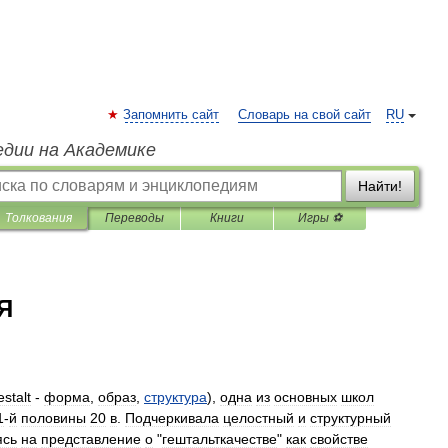
Запомнить сайт
Словарь на свой сайт
RU
едии на Академике
Найти!
Толкования
Переводы
Книги
Игры ⚽
Я
stalt
-
форма
,
образ
,
структура
),
одна
из
основных
школ
1
-
й
половины
20
в
.
Подчеркивала
целостный
и
структурный
ясь
на
представление
о
"
гештальткачестве
"
как
свойстве