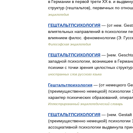
в Германии в первой трети ХХ в. и выдвин
структур (гештальтов), первичных по от
энциклопедия
ГЕШТАЛЬТПСИХОЛОГИЯ
— (от нем. Gest
влиятельных направлений в психологии пе
влиянием филос. феноменологии (Э. Гусс
Философская энциклопедия
ГЕШТАЛЬТПСИХОЛОГИЯ
— [нем. Geschta
западной психологии, возникшее в Герман
психики с точки зрения целостных структ
иностранных слов русского языка
Гештальтпсихология
— (от немецкого Ges
(преимущественно немецкой) психологии 1
характер психических образований, опира
Иллюстрированный энциклопедический словарь
ГЕШТАЛЬТПСИХОЛОГИЯ
— (нем. Gestalt
(преимущественно немецкой) психологии 1 
ассоциативной психологии выдвинула пр