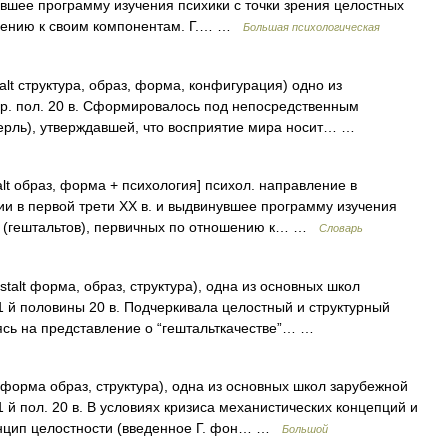
увшее программу изучения психики с точки зрения целостных
ношению к своим компонентам. Г.… …
Большая психологическая
alt структура, образ, форма, конфигурация) одно из
р. пол. 20 в. Сформировалось под непосредственным
ерль), утверждавшей, что восприятие мира носит… …
lt образ, форма + психология] психол. направление в
ии в первой трети XX в. и выдвинувшее программу изучения
ур (гештальтов), первичных по отношению к… …
Словарь
talt форма, образ, структура), одна из основных школ
 й половины 20 в. Подчеркивала целостный и структурный
ясь на представление о “гештальткачестве”… …
 форма образ, структура), одна из основных школ зарубежной
й пол. 20 в. В условиях кризиса механистических концепций и
инцип целостности (введенное Г. фон… …
Большой