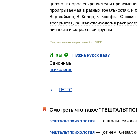
целого
,
которое
сохраняется
и
при
измене
проигрываемая
в
разных
тональностях
,
и
т
Вертхаймер
,
В
.
Келер
,
К
.
Коффка
.
Сложив
восприятия
,
гештальтпсихология
распрост
личности
и
социальной
группы
.
Современная
энциклопедия
.
2000
.
Игры ⚽
Нужна курсовая?
Синонимы
:
психология
ГЕТТО
Смотреть что такое "ГЕШТАЛЬТПС
гештальтпсихология
— гештальтпсихол
гештальтпсихология
— (от нем. Gestalt 