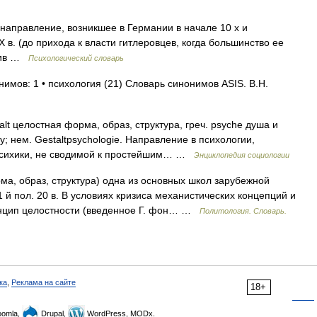
направление, возникшее в Германии в начале 10 х и
 в. (до прихода к власти гитлеровцев, когда большинство ее
лжив …
Психологический словарь
нимов: 1 • психология (21) Словарь синонимов ASIS. В.Н.
alt целостная форма, образ, структура, греч. psyche душа и
ogy; нем. Gestaltpsychologie. Направление в психологии,
 психики, не сводимой к простейшим… …
Энциклопедия социологии
ма, образ, структура) одна из основных школ зарубежной
й пол. 20 в. В условиях кризиса механистических концепций и
инцип целостности (введенное Г. фон… …
Политология. Словарь.
ка
,
Реклама на сайте
18+
omla,
Drupal,
WordPress, MODx.