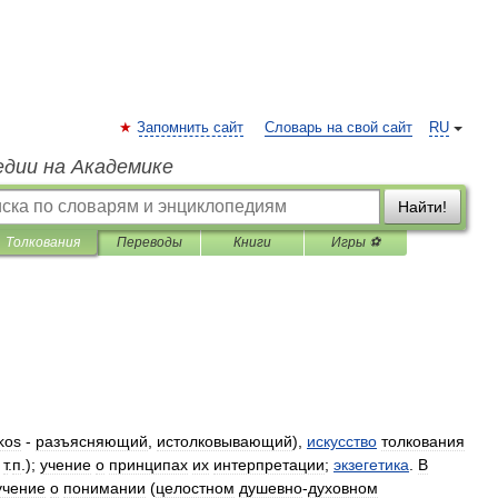
Запомнить сайт
Словарь на свой сайт
RU
едии на Академике
Найти!
Толкования
Переводы
Книги
Игры ⚽
kos
-
разъясняющий
,
истолковывающий
),
искусство
толкования
т
.
п
.);
учение
о
принципах
их
интерпретации
;
экзегетика
.
В
учение
о
понимании
(
целостном
душевно
-
духовном