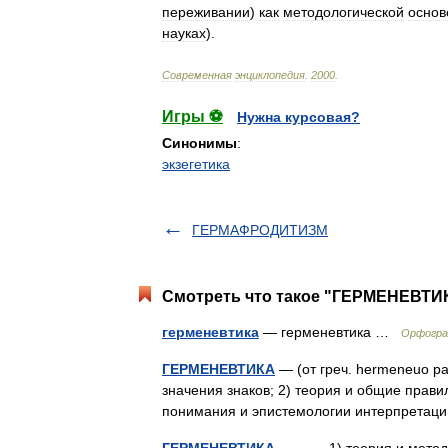
переживании
)
как
методологической
основ
науках
).
Современная
энциклопедия
.
2000
.
Игры ⚽
Нужна курсовая?
Синонимы
:
экзегетика
ГЕРМАФРОДИТИЗМ
Смотреть что такое "ГЕРМЕНЕВТИК
герменевтика
— герменевтика …
Орфогра
ГЕРМЕНЕВТИКА
— (от греч. hermeneuo р
значения знаков; 2) теория и общие прави
понимания и эпистемологии интерпретаци