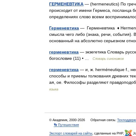
ГЕРМЕНЕВТИКА
— (hermeneutics) По греч
происходит от имени Гермеса, посланца бо
определениях слово всеми воспринимал
Герменевтика
— Герменевтика ♦ Hermene
смысла чего либо (знака, речи, события).
основанный на абсолютно серьезном отн
герменевтика
— экзегетика Словарь русск
богословие (11) • …
Словарь синонимов
герменевтика
— и, ж. herméneutique f., н
способы и приемы толкования древних текс
ая, ое. Философы разделяют правдоподо
языка
© Академик, 2000-2026
Обратная связь:
Техподдерж
👣 Путешествия
Экспорт словарей на сайты
, сделанные на PHP,
Jo