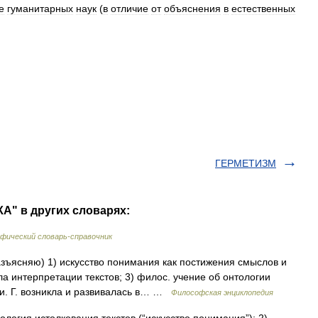
е
гуманитарных
наук
(
в
отличие
от
объяснения
в
естественных
ГЕРМЕТИЗМ
А" в других словарях:
фический словарь-справочник
азъясняю) 1) искусство понимания как постижения смыслов и
ла интерпретации текстов; 3) филос. учение об онтологии
и. Г. возникла и развивалась в… …
Философская энциклопедия