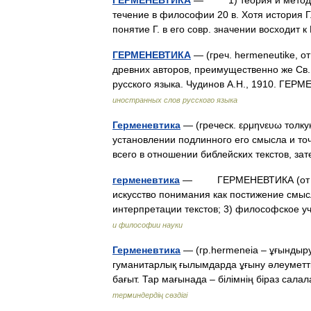
ГЕРМЕНЕВТИКА
— 1) теория и методолог
течение в философии 20 в. Хотя история Г
понятие Г. в его совр. значении восходи
ГЕРМЕНЕВТИКА
— (греч. hermeneutike, 
древних авторов, преимущественно же Св.
русского языка. Чудинов А.Н., 1910. ГЕ
иностранных слов русского языка
Герменевтика
— (греческ. ερμηνευω толку
установлении подлинного его смысла и то
всего в отношении библейских текстов, з
герменевтика
— ГЕРМЕНЕВТИКА (от греч. 
искусство понимания как постижение смыс
интерпретации текстов; 3) философское
и философии науки
Герменевтика
— (гр.hermeneia – ұғындыру
гуманитарлық ғылымдарда ұғыну әлеуметті
бағыт. Тар мағынада – білімнің біраз са
терминдердің сөздігі