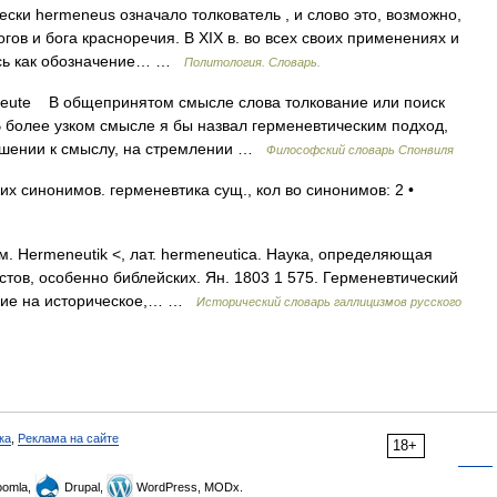
ески hermeneus означало толкователь , и слово это, возможно,
гов и бога красноречия. В XIX в. во всех своих применениях и
ось как обозначение… …
Политология. Словарь.
ute В общепринятом смысле слова толкование или поиск
 В более узком смысле я бы назвал герменевтическим подход,
ошении к смыслу, на стремлении …
Философский словарь Спонвиля
их синонимов. герменевтика сущ., кол во синонимов: 2 •
ем. Hermeneutik <, лат. hermeneutica. Наука, определяющая
тов, особенно библейских. Ян. 1803 1 575. Герменевтический
бие на историческое,… …
Исторический словарь галлицизмов русского
ка
,
Реклама на сайте
18+
omla,
Drupal,
WordPress, MODx.