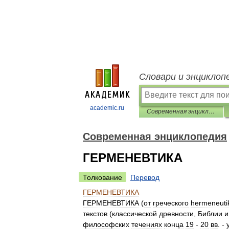
Словари и энциклоп
academic.ru
Современная энциклопедия
Современная энциклопедия
ГЕРМЕНЕВТИКА
Толкование
Перевод
ГЕРМЕНЕВТИКА
ГЕРМЕНЕВТИКА
(
от
греческого
hermeneuti
текстов
(
классической
древности
,
Библии
и
философских
течениях
конца
19
-
20
вв
. -