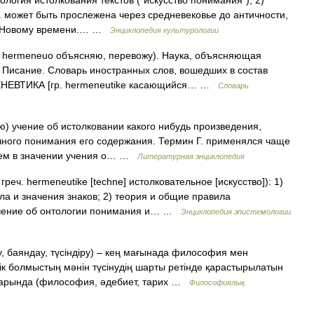
ия истолкования текстов (“искусство понимания”); 2)
. может быть прослежена через средневековье до античности,
т к Новому времени.… …
Энциклопедия культурологии
от hermeneuo объясняю, перевожу). Наука, объясняющая
 Писание. Словарь иностранных слов, вошедших в состав
РМЕНЕВТИКА [гр. hermeneutike касающийся… …
Словарь
ю) учение об истолковании какого нибудь произведения,
чного понимания его содержания. Термин Г. применялся чаще
атем в значении учения о… …
Литературная энциклопедия
hermeneutike [techne] истолковательное [искусство]): 1)
ла и значения знаков; 2) теория и общие правила
 учение об онтологии понимания и… …
Энциклопедия эпистемологии
, баяндау, түсіндіру) – кең мағынада философия мен
к болмыстың мәнін түсінудің шарты ретінде қарастырылатын
лаларында (философия, әдебиет, тарих …
Философиялық