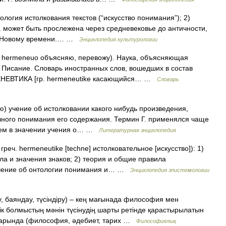
ия истолкования текстов (“искусство понимания”); 2)
. может быть прослежена через средневековье до античности,
т к Новому времени.… …
Энциклопедия культурологии
от hermeneuo объясняю, перевожу). Наука, объясняющая
 Писание. Словарь иностранных слов, вошедших в состав
РМЕНЕВТИКА [гр. hermeneutike касающийся… …
Словарь
ю) учение об истолковании какого нибудь произведения,
чного понимания его содержания. Термин Г. применялся чаще
атем в значении учения о… …
Литературная энциклопедия
hermeneutike [techne] истолковательное [искусство]): 1)
ла и значения знаков; 2) теория и общие правила
 учение об онтологии понимания и… …
Энциклопедия эпистемологии
, баяндау, түсіндіру) – кең мағынада философия мен
к болмыстың мәнін түсінудің шарты ретінде қарастырылатын
лаларында (философия, әдебиет, тарих …
Философиялық