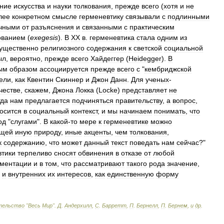
ние
искусства
и
науки
толкования
,
прежде
всего
(
хотя
и
не
лее
конкретном
смысле
герменевтику
связывали
с
подлинными
чными
от
разъяснения
и
связанными
с
практическим
ованием
(
exegesis
).
В
XX
в
.
герменевтика
стала
одним
из
ущественно
религиозного
содержания
к
светской
социальной
ыл
,
вероятно
,
прежде
всего
Хайдеггер
(
Heidegger
).
В
ым
образом
ассоциируется
прежде
всего
с
"
кембриджской
ели
,
как
Квентин
Скиннер
и
Джон
Данн
.
Для
ученых
-
честве
,
скажем
,
Джона
Локка
(
Locke
)
представляет
не
гда
нам
предлагается
подчиняться
правительству
,
а
вопрос
,
осится
в
социальный
контекст
,
и
мы
начинаем
понимать
,
что
од
"
слугами
".
В
какой
-
то
мере
к
герменевтике
можно
щей
иную
природу
,
иные
акценты
,
чем
толкования
,
к
содержанию
,
что
может
данный
текст
поведать
нам
сейчас
?"
втики
терпеливо
сносят
обвинения
в
отказе
от
любой
ументации
и
в
том
,
что
рассматривают
такого
рода
значение
,
и
внутренних
их
интересов
,
как
единственную
форму
тельство
"
Весь
Мир
".
Д
.
Андерхилл
,
С
.
Барретт
,
П
.
Бернелл
,
П
.
Бернем
,
и
др
.