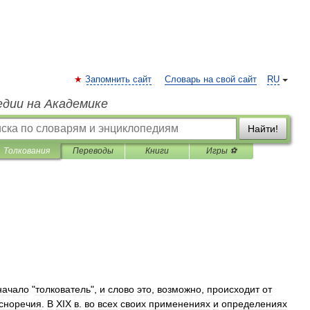
Запомнить сайт
Словарь на свой сайт
RU
едии на Академике
Найти!
Толкования
Переводы
Книги
Игры ⚽
начало
"
толкователь
",
и
слово
это
,
возможно
,
происходит
от
сноречия
.
В
XIX
в
.
во
всех
своих
применениях
и
определениях