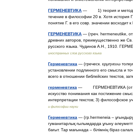
ГЕРМЕНЕВТИКА
— 1) теория и методолог
течение в философии 20 в. Хотя история Г
понятие Г. в его совр. значении восходи
ГЕРМЕНЕВТИКА
— (греч. hermeneutike, 
древних авторов, преимущественно же Св.
русского языка. Чудинов А.Н., 1910. ГЕ
иностранных слов русского языка
Герменевтика
— (греческ. ερμηνευω толку
установлении подлинного его смысла и то
всего в отношении библейских текстов, з
герменевтика
— ГЕРМЕНЕВТИКА (от греч. 
искусство понимания как постижение смыс
интерпретации текстов; 3) философское
и философии науки
Герменевтика
— (гр.hermeneia – ұғындыру
гуманитарлық ғылымдарда ұғыну әлеуметті
бағыт. Тар мағынада – білімнің біраз са