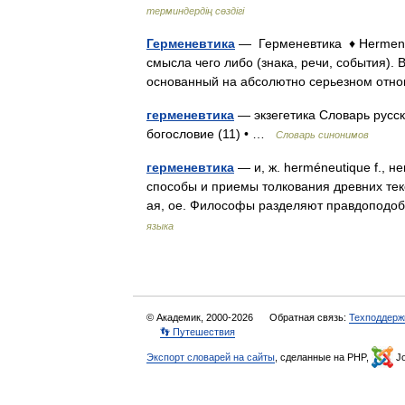
терминдердің сөздігі
Герменевтика
— Герменевтика ♦ Hermene
смысла чего либо (знака, речи, события).
основанный на абсолютно серьезном отн
герменевтика
— экзегетика Словарь русск
богословие (11) • …
Словарь синонимов
герменевтика
— и, ж. herméneutique f., н
способы и приемы толкования древних текс
ая, ое. Философы разделяют правдоподо
языка
© Академик, 2000-2026
Обратная связь:
Техподдерж
👣 Путешествия
Экспорт словарей на сайты
, сделанные на PHP,
Jo