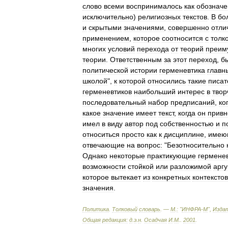
слово
всеми
воспринималось
как
обозначе
исключительно
)
религиозных
текстов
.
В
бо
и
скрытыми
значениями
,
совершенно
отли
применением
,
которое
соотносится
с
толк
многих
условий
перехода
от
теорий
преим
теории
.
Ответственным
за
этот
переход
,
б
политической
истории
герменевтика
главн
школой
",
к
которой
относились
такие
писат
герменевтиков
наибольший
интерес
в
твор
последовательный
набор
предписаний
,
ко
какое
значение
имеет
текст
,
когда
он
привн
имел
в
виду
автор
под
собственностью
и
п
относиться
просто
как
к
дисциплине
,
имею
отвечающие
на
вопрос:
"
Безотносительно
Однако
некоторые
практикующие
гермене
возможности
стойкой
или
разложимой
арг
которое
вытекает
из
конкретных
контекстов
значения
.
Политика
.
Толковый
словарь
. —
М
.
:
"
ИНФРА
-
М
",
Изда
Общая
редакция:
д
.
э
.
н
.
Осадчая
И
.
М
.
.
2001
.