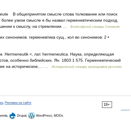
ute В общепринятом смысле слова толкование или поиск
 В более узком смысле я бы назвал герменевтическим подход,
ошении к смыслу, на стремлении …
Философский словарь Спонвиля
их синонимов. герменевтика сущ., кол во синонимов: 2 •
ем. Hermeneutik <, лат. hermeneutica. Наука, определяющая
тов, особенно библейских. Ян. 1803 1 575. Герменевтический
бие на историческое,… …
Исторический словарь галлицизмов русского
ка
,
Реклама на сайте
18+
omla,
Drupal,
WordPress, MODx.