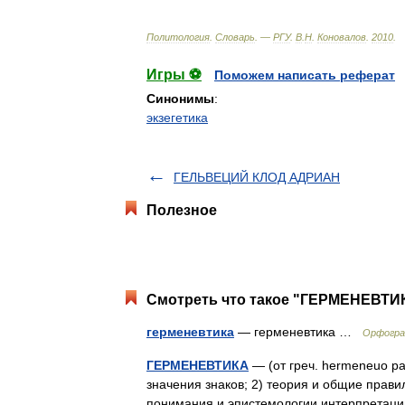
Политология
.
Словарь
. —
РГУ
.
В
.
Н
.
Коновалов
.
2010
.
Игры ⚽
Поможем написать реферат
Синонимы
:
экзегетика
ГЕЛЬВЕЦИЙ КЛОД АДРИАН
Полезное
Смотреть что такое "ГЕРМЕНЕВТИК
герменевтика
— герменевтика …
Орфогра
ГЕРМЕНЕВТИКА
— (от греч. hermeneuo р
значения знаков; 2) теория и общие прави
понимания и эпистемологии интерпретаци