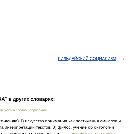
ГИЛЬДЕЙСКИЙ СОЦИАЛИЗМ
А" в других словарях:
фический словарь-справочник
азъясняю) 1) искусство понимания как постижения смыслов и
ла интерпретации текстов; 3) филос. учение об онтологии
и. Г. возникла и развивалась в… …
Философская энциклопедия