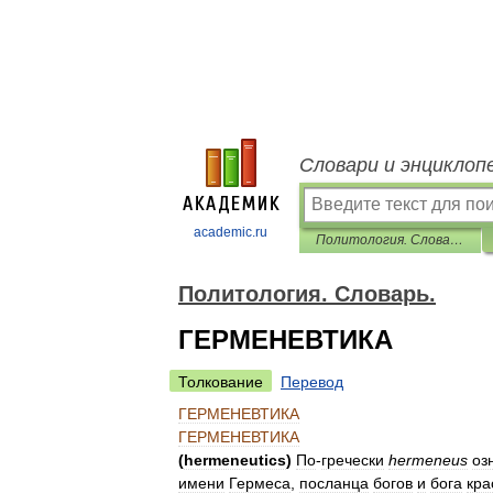
Словари и энциклоп
academic.ru
Политология. Словарь.
Политология. Словарь.
ГЕРМЕНЕВТИКА
Толкование
Перевод
ГЕРМЕНЕВТИКА
ГЕРМЕНЕВТИКА
(
hermeneutics
)
По
-
гречески
hermeneus
оз
имени
Гермеса
,
посланца
богов
и
бога
кра