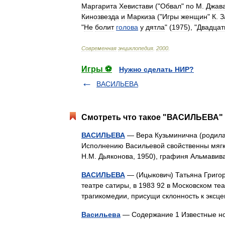
Маргарита
Хевистави
("
Обвал
"
по
М
.
Джав
Кинозвезда
и
Маркиза
("
Игры
женщин
"
К
.
З
"
Не
болит
голова
у
дятла
" (
1975
), "
Двадцат
Современная
энциклопедия
.
2000
.
Игры ⚽
Нужно сделать НИР?
ВАСИЛЬЕВА
Смотреть что такое "ВАСИЛЬЕВА" 
ВАСИЛЬЕВА
— Вера Кузьминична (родилас
Исполнению Васильевой свойственны мягк
Н.М. Дьяконова, 1950), графиня Альмави
ВАСИЛЬЕВА
— (Ицыкович) Татьяна Григорь
театре сатиры, в 1983 92 в Московском т
трагикомедии, присущи склонность к эксц
Васильева
— Содержание 1 Известные но