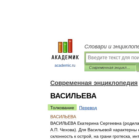
Словари и энциклоп
academic.ru
Современная энциклопедия
Современная энциклопедия
ВАСИЛЬЕВА
Толкование
Перевод
ВАСИЛЬЕВА
ВАСИЛЬЕВА
Екатерина
Сергеевна
(
родила
А
.
П
.
Чехова
).
Для
Васильевой
характерны
склонность
к
острой
,
на
грани
гротеска
,
ин