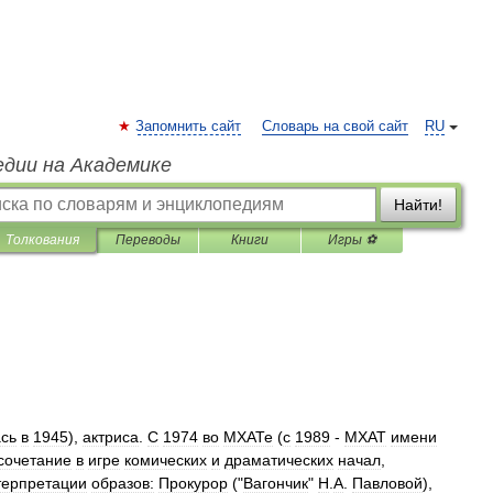
Запомнить сайт
Словарь на свой сайт
RU
едии на Академике
Найти!
Толкования
Переводы
Книги
Игры ⚽
сь
в
1945
),
актриса
.
С
1974
во
МХАТе
(
с
1989
-
МХАТ
имени
сочетание
в
игре
комических
и
драматических
начал
,
терпретации
образов:
Прокурор
("
Вагончик
"
Н
.
А
.
Павловой
),