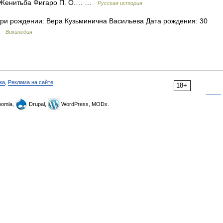
и Женитьба Фигаро П. О.… …
Русская история
и рождении: Вера Кузьминична Васильева Дата рождения: 30
 …
Википедия
ка
,
Реклама на сайте
18+
omla,
Drupal,
WordPress, MODx.