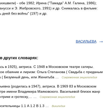
ахишвили
) -
обе
1982
;
Ирина
("
Тамада
"
А
.
М
.
Галина
,
1986
);
анусси
и
Э
.
Жебровского
,
1991
)
и
др
.
Снималась
в
фильме:
ь
дней
без
войны
" (
197
)
и
др
.
ВАСИЛЬЕВА
в других словарях:
ь в 1925), актриса. С 1948 в Московском театре сатиры.
ое обаяние и лиризм: Ольга Степанова ( Свадьба с приданым
ва ( Безумный день, или Женитьба …
Современная энциклопедия
евна (родилась в 1947), актриса. В 1969 83 в Московском
еатре имени Владимира Маяковского. Васильевой близок жанр
ентрике и гротеску,… …
Современная энциклопедия
сительницы 1.1 А 1.2 В 1.3 …
Википедия