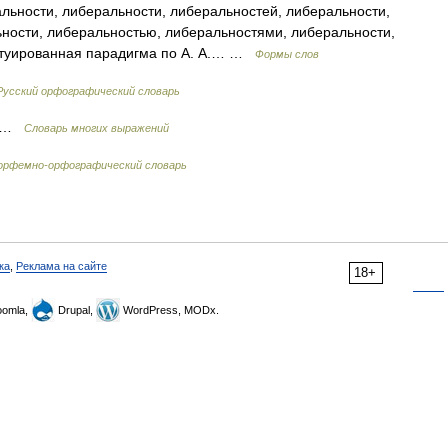
льности, либеральности, либеральностей, либеральности,
ности, либеральностью, либеральностями, либеральности,
нтуированная парадигма по А. А.… …
Формы слов
Русский орфографический словарь
 ж …
Словарь многих выражений
орфемно-орфографический словарь
ка
,
Реклама на сайте
18+
omla,
Drupal,
WordPress, MODx.