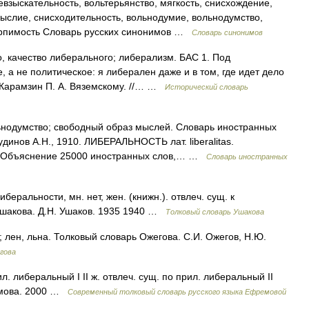
взыскательность, вольтерьянство, мягкость, снисхождение,
ыслие, снисходительность, вольнодумие, вольнодумство,
терпимость Словарь русских синонимов …
Словарь синонимов
во, качество либерального; либерализм. БАС 1. Под
а не политическое: я либерален даже и в том, где идет дело
. Карамзин П. А. Вяземскому. //… …
Исторический словарь
Вольнодумство; свободный образ мыслей. Словарь иностранных
удинов А.Н., 1910. ЛИБЕРАЛЬНОСТЬ лат. liberalitas.
. Объяснение 25000 иностранных слов,… …
Словарь иностранных
альности, мн. нет, жен. (книжн.). отвлеч. сущ. к
Ушакова. Д.Н. Ушаков. 1935 1940 …
Толковый словарь Ушакова
ен, льна. Толковый словарь Ожегова. С.И. Ожегов, Н.Ю.
гова
ил. либеральный I II ж. отвлеч. сущ. по прил. либеральный II
емова. 2000 …
Современный толковый словарь русского языка Ефремовой