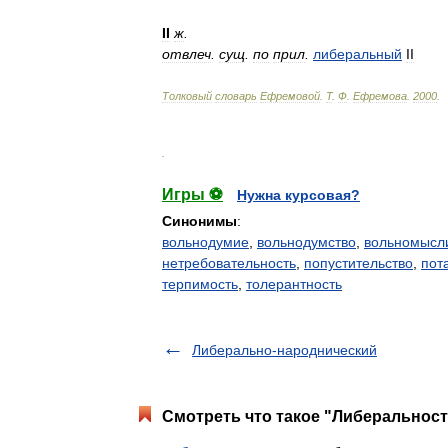
II
ж
.
отвлеч
.
сущ
.
по
прил
.
либеральный
II
Толковый
словарь
Ефремовой
.
Т
.
Ф
.
Ефремова
.
2000
.
.
Игры ⚽
Нужна курсовая?
Синонимы
:
вольнодумие
,
вольнодумство
,
вольномысл
нетребовательность
,
попустительство
,
пот
терпимость
,
толерантность
Либерально-народнический
Смотреть что такое "Либеральност