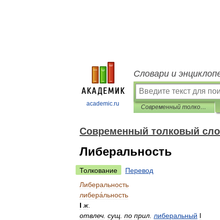
Словари и энциклоп
academic.ru
Современный толковый словарь русского языка Ефремовой
Современный толковый сло
Либеральность
Толкование
Перевод
Либеральность
либера́льность
I
ж
.
отвлеч
.
сущ
.
по
прил
.
либеральный
I