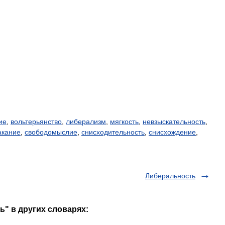
ие
,
вольтерьянство
,
либерализм
,
мягкость
,
невзыскательность
,
акание
,
свободомыслие
,
снисходительность
,
снисхождение
,
Либеральность
ь" в других словарях: