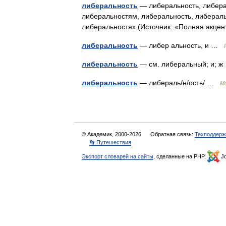
либеральность
— либеральность, либера
либеральностям, либеральность, либераль
либеральностях (Источник: «Полная акце
либеральность
— либер альность, и …
либеральность
— см. либеральный; и;
либеральность
— либераль/н/ость/ …
М
© Академик, 2000-2026
Обратная связь:
Техподдерж
👣 Путешествия
Экспорт словарей на сайты
, сделанные на PHP,
Jo