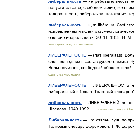
либеральность
— нетребовательность, не
попустительство, свободомыслие, вольном
толерантность, либерализм, потакание, 
либеральность
— и, ж. libéral m. Свойст
исправлением мыслей разумею логическое, 
о юной либеральности. 30. 11. 1818. Н. М
галлицизмов русского языка
ЛИБЕРАЛЬНОСТЬ
— (лат. liberalitas). 
слов, вошедших в состав русского языка. Ч
Вольнодумство; свободный образ мыслей
слов русского языка
ЛИБЕРАЛЬНОСТЬ
— ЛИБЕРАЛЬНОСТЬ, либер
либеральный в 1 знач. Толковый словарь 
либеральность
— ЛИБЕРАЛЬНЫЙ, ая, ое; л
Шведова. 1949 1992 …
Толковый словарь Оже
Либеральность
— I ж. отвлеч. сущ. по пр
Толковый словарь Ефремовой. Т. Ф. Ефр