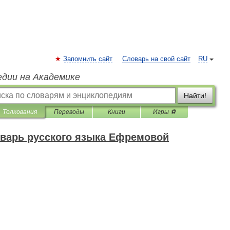
Запомнить сайт
Словарь на свой сайт
RU
едии на Академике
Найти!
Толкования
Переводы
Книги
Игры ⚽
варь русского языка Ефремовой