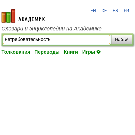
EN
DE
ES
FR
academic.ru
Словари и энциклопедии на Академике
Найти!
Толкования
Переводы
Книги
Игры ⚽