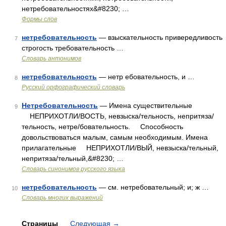
нетребовательностях&#8230; …
Формы слов
нетребовательность
— взыскательность привередливость
7
строгость требовательность …
Словарь антонимов
нетребовательность
— нетр ебовательность, и …
8
Русский орфографический словарь
Нетребовательность
— Имена существительные
9
НЕПРИХОТЛИ/ВОСТЬ, невзыска/тельность, непритяза/
тельность, нетре/бовательность. Способность
довольствоваться малым, самым необходимым. Имена
прилагательные НЕПРИХОТЛИ/ВЫЙ, невзыска/тельный,
непритяза/тельный,&#8230; …
Словарь синонимов русского языка
нетребовательность
— см. нетребовательный; и; ж …
10
Словарь многих выражений
Страницы
Следующая
→