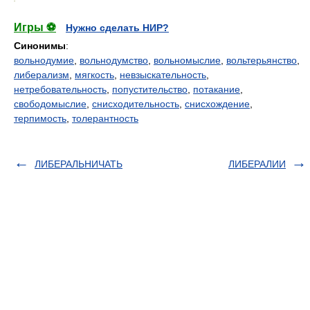
Игры ⚽
Нужно сделать НИР?
Синонимы
:
вольнодумие
,
вольнодумство
,
вольномыслие
,
вольтерьянство
,
либерализм
,
мягкость
,
невзыскательность
,
нетребовательность
,
попустительство
,
потакание
,
свободомыслие
,
снисходительность
,
снисхождение
,
терпимость
,
толерантность
ЛИБЕРАЛЬНИЧАТЬ
ЛИБЕРАЛИИ