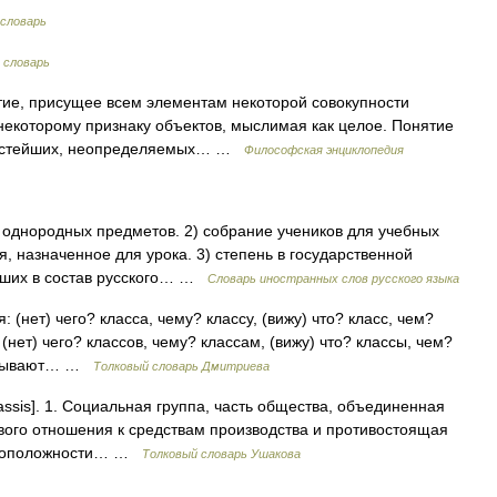
 словарь
 словарь
ятие, присущее всем элементам некоторой совокупности
 некоторому признаку объектов, мыслимая как целое. Понятие
 простейших, неопределяемых… …
Философская энциклопедия
яд однородных предметов. 2) собрание учеников для учебных
, назначенное для урока. 3) степень в государственной
дших в состав русского… …
Словарь иностранных слов русского языка
 (нет) чего? класса, чему? классу, (вижу) что? класс, чем?
 (нет) чего? классов, чему? классам, (вижу) что? классы, чем?
 называют… …
Толковый словарь Дмитриева
lassis]. 1. Социальная группа, часть общества, объединенная
вого отношения к средствам производства и противостоящая
тивоположности… …
Толковый словарь Ушакова