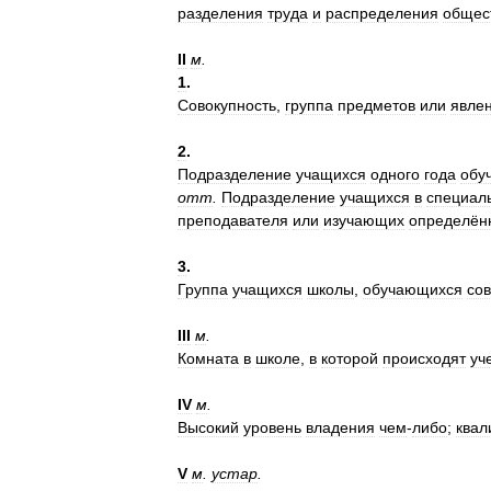
разделения
труда
и
распределения
общес
II
м
.
1
.
Совокупность
,
группа
предметов
или
явле
2
.
Подразделение
учащихся
одного
года
обу
отт
.
Подразделение
учащихся
в
специал
преподавателя
или
изучающих
определён
3
.
Группа
учащихся
школы
,
обучающихся
со
III
м
.
Комната
в
школе
,
в
которой
происходят
уч
IV
м
.
Высокий
уровень
владения
чем
-
либо
;
квал
V
м
.
устар
.