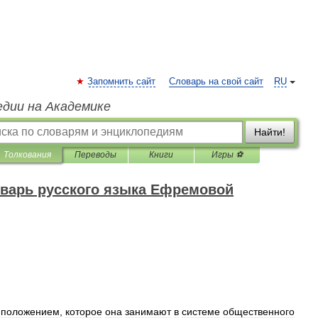
Запомнить сайт
Словарь на свой сайт
RU
едии на Академике
Найти!
Толкования
Переводы
Книги
Игры ⚽
варь русского языка Ефремовой
положением
,
которое
она
занимают
в
системе
общественного