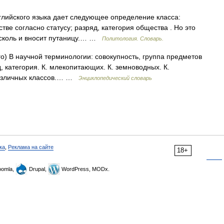
глийского языка дает следующее определение класса:
ве согласно статусу; разряд, категория общества . Но это
 сколь и вносит путаницу.… …
Политология. Словарь.
(чего) В научной терминологии: совокупность, группа предметов
 категория. К. млекопитающих. К. земноводных. К.
различных классов.… …
Энциклопедический словарь
ка
,
Реклама на сайте
18+
omla,
Drupal,
WordPress, MODx.