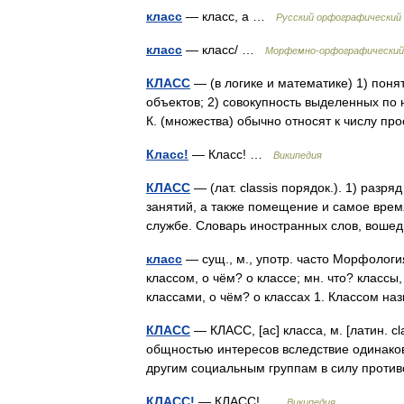
класс
— класс, а …
Русский орфографический
класс
— класс/ …
Морфемно-орфографический
КЛАСС
— (в логике и математике) 1) пон
объектов; 2) совокупность выделенных по
К. (множества) обычно относят к числу
Класс!
— Класс! …
Википедия
КЛАСС
— (лат. classis порядок.). 1) разр
занятий, а также помещение и самое время
службе. Словарь иностранных слов, воше
класс
— сущ., м., употр. часто Морфология:
классом, о чём? о классе; мн. что? классы,
классами, о чём? о классах 1. Классом
КЛАСС
— КЛАСС, [ас] класса, м. [латин. c
общностью интересов вследствие одинако
другим социальным группам в силу про
КЛАСС!
— КЛАСС! …
Википедия