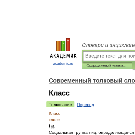
Словари и энциклоп
academic.ru
Современный толковый словарь русского языка Ефремовой
Современный толковый сло
Класс
Толкование
Перевод
Класс
класс
I
м
.
Социальная
группа
лиц
,
определяющаяся