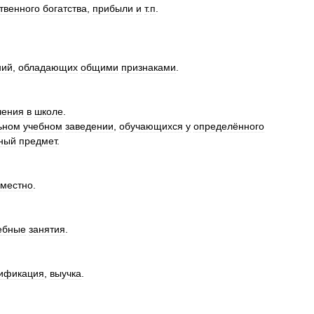
твенного
богатства
,
прибыли
и
т
.
п
.
ний
,
обладающих
общими
признаками
.
чения
в
школе
.
ьном
учебном
заведении
,
обучающихся
у
определённого
ный
предмет
.
вместно
.
ебные
занятия
.
ификация
,
выучка
.