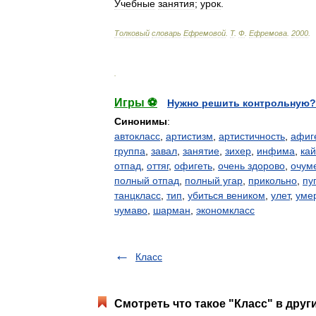
Учебные
занятия
;
урок
.
Толковый
словарь
Ефремовой
.
Т
.
Ф
.
Ефремова
.
2000
.
.
Игры ⚽
Нужно решить контрольную?
Синонимы
:
автокласс
,
артистизм
,
артистичность
,
афиг
группа
,
завал
,
занятие
,
зихер
,
инфима
,
ка
отпад
,
оттяг
,
офигеть
,
очень здорово
,
очум
полный отпад
,
полный угар
,
прикольно
,
пу
танцкласс
,
тип
,
убиться веником
,
улет
,
умер
чумаво
,
шарман
,
экономкласс
Класс
Смотреть что такое "Класс" в друг