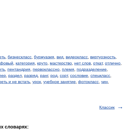
еть
,
бизнескласс
,
буржуазия
,
вид
,
видеокласс
,
виртуозность
,
йфовый
,
категория
,
круто
,
мастерство
,
нет слов
,
откат
,
отлично
,
еть
,
пентандрия
,
первоклассно
,
племя
,
подразделение
,
пер
,
раздел
,
разряд
,
ранг
,
род
,
сорт
,
сословие
,
спецкласс
,
еть и не встать
,
урок
,
учебное занятие
,
фотокласс
,
чин
,
Классик
их словарях: