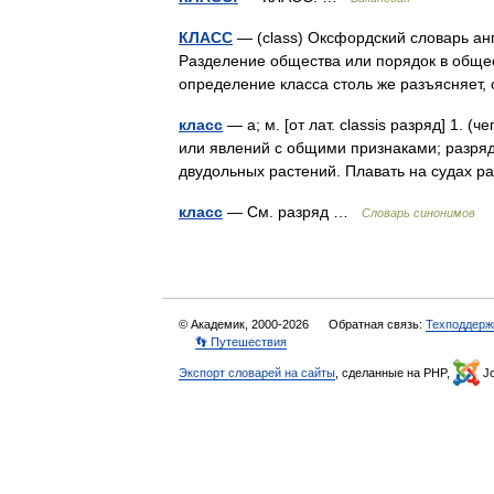
КЛАСС
— (class) Оксфордский словарь ан
Разделение общества или порядок в общест
определение класса столь же разъясняет,
класс
— а; м. [от лат. classis разряд] 1. 
или явлений с общими признаками; разряд,
двудольных растений. Плавать на судах 
класс
— См. разряд …
Словарь синонимов
© Академик, 2000-2026
Обратная связь:
Техподдерж
👣 Путешествия
Экспорт словарей на сайты
, сделанные на PHP,
Jo