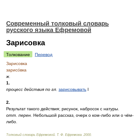
Современный толковый словарь
русского языка Ефремовой
Зарисовка
Толкование
Перевод
Зарисовка
зарисо́вка
ж.
1.
процесс действия по гл.
зарисовывать
I
2.
Результат такого действия; рисунок, набросок с натуры.
отт.
перен.
Небольшой рассказ, очерк о ком-либо или о чём-
либо.
Толковый словарь Ефремовой
.
Т. Ф. Ефремова.
2000
.