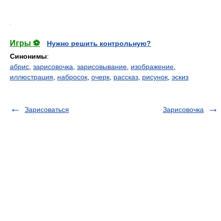
.
Игры ⚽
Нужно решить контрольную?
Синонимы
:
абрис
,
зарисовочка
,
зарисовывание
,
изображение
,
иллюстрация
,
набросок
,
очерк
,
рассказ
,
рисунок
,
эскиз
Зарисоваться
Зарисовочка