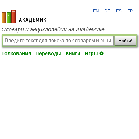
EN
DE
ES
FR
academic.ru
Словари и энциклопедии на Академике
Найти!
Толкования
Переводы
Книги
Игры ⚽