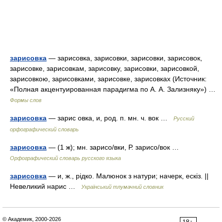
зарисовка
— зарисовка, зарисовки, зарисовки, зарисовок,
зарисовке, зарисовкам, зарисовку, зарисовки, зарисовкой,
зарисовкою, зарисовками, зарисовке, зарисовках (Источник:
«Полная акцентуированная парадигма по А. А. Зализняку») …
Формы слов
зарисовка
— зарис овка, и, род. п. мн. ч. вок …
Русский
орфографический словарь
зарисовка
— (1 ж); мн. зарисо/вки, Р. зарисо/вок …
Орфографический словарь русского языка
зарисовка
— и, ж., рідко. Малюнок з натури; начерк, ескіз. ||
Невеликий нарис …
Український тлумачний словник
© Академик, 2000-2026