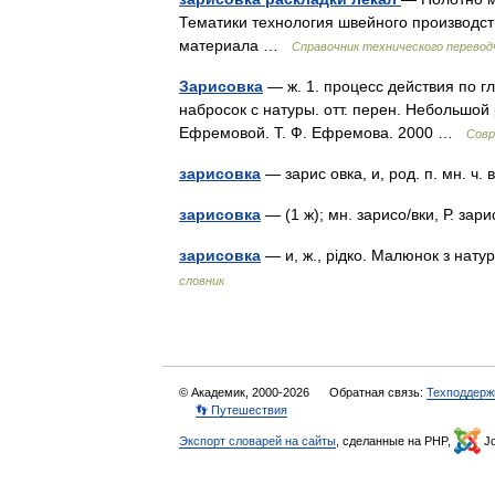
Тематики технология швейного производс
материала …
Справочник технического перевод
Зарисовка
— ж. 1. процесс действия по гл.
набросок с натуры. отт. перен. Небольшой 
Ефремовой. Т. Ф. Ефремова. 2000 …
Совр
зарисовка
— зарис овка, и, род. п. мн. ч
зарисовка
— (1 ж); мн. зарисо/вки, Р. за
зарисовка
— и, ж., рідко. Малюнок з нату
словник
© Академик, 2000-2026
Обратная связь:
Техподдерж
👣 Путешествия
Экспорт словарей на сайты
, сделанные на PHP,
Jo