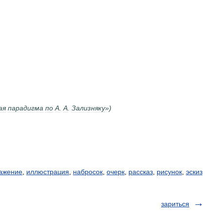
ая
парадигма
по
А
.
А
.
Зализняку
»)
ажение
,
иллюстрация
,
набросок
,
очерк
,
рассказ
,
рисунок
,
эскиз
зариться