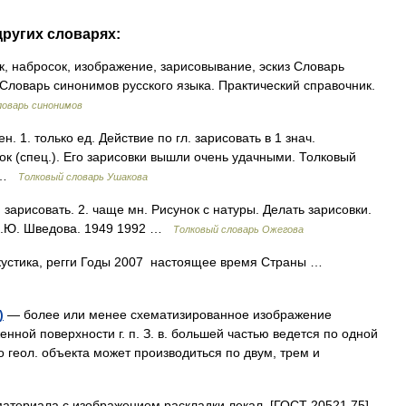
других словарях:
, набросок, изображение, зарисовывание, эскиз Словарь
 Словарь синонимов русского языка. Практический справочник.
ловарь синонимов
 1. только ед. Действие по гл. зарисовать в 1 знач.
нок (спец.). Его зарисовки вышли очень удачными. Толковый
0 …
Толковый словарь Ушакова
зарисовать. 2. чаще мн. Рисунок с натуры. Делать зарисовки.
 Н.Ю. Шведова. 1949 1992 …
Толковый словарь Ожегова
устика, регги Годы 2007 настоящее время Страны …
)
— более или менее схематизированное изображение
ной поверхности г. п. З. в. большей частью ведется по одной
о геол. объекта может производиться по двум, трем и
атериала с изображением раскладки лекал. [ГОСТ 20521 75]