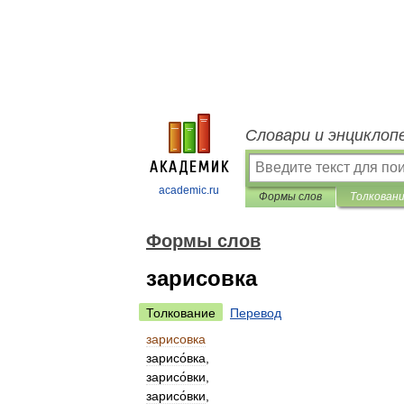
Словари и энциклоп
academic.ru
Формы слов
Толкован
Формы слов
зарисовка
Толкование
Перевод
зарисовка
зарисо́вка
,
зарисо́вки
,
зарисо́вки
,