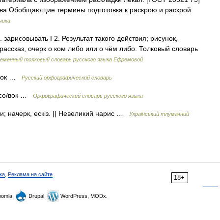
тва Обобщающие термины подготовка к раскрою и раскрой
чика
 зарисовывать I 2. Результат такого действия; рисунок,
рассказ, очерк о ком либо или о чём либо. Толковый словарь
еменный толковый словарь русского языка Ефремовой
. вок …
Русский орфографический словарь
рисо/вок …
Орфографический словарь русского языка
ри; начерк, ескіз. || Невеликий нарис …
Український тлумачний
ка
,
Реклама на сайте
18+
omla,
Drupal,
WordPress, MODx.