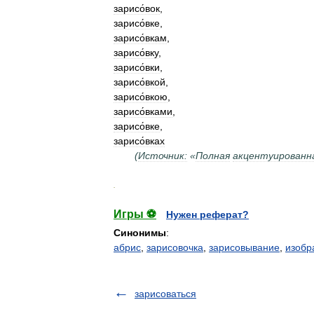
зарисо́вок
,
зарисо́вке
,
зарисо́вкам
,
зарисо́вку
,
зарисо́вки
,
зарисо́вкой
,
зарисо́вкою
,
зарисо́вками
,
зарисо́вке
,
зарисо́вках
(
Источник:
«
Полная
акцентуированн
.
Игры ⚽
Нужен реферат?
Синонимы
:
абрис
,
зарисовочка
,
зарисовывание
,
изобр
зарисоваться