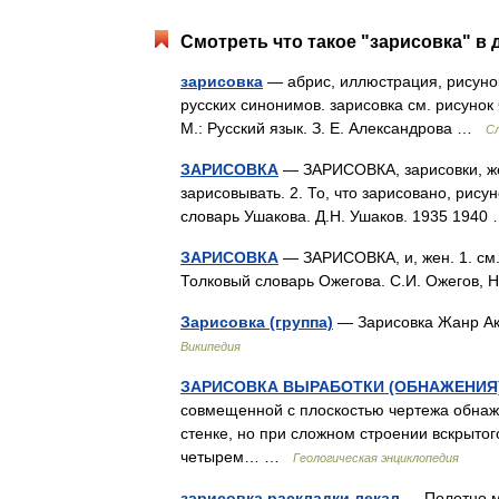
Смотреть что такое "зарисовка" в 
зарисовка
— абрис, иллюстрация, рисунок
русских синонимов. зарисовка см. рисунок
М.: Русский язык. З. Е. Александрова …
С
ЗАРИСОВКА
— ЗАРИСОВКА, зарисовки, жен.
зарисовывать. 2. То, что зарисовано, рису
словарь Ушакова. Д.Н. Ушаков. 1935 194
ЗАРИСОВКА
— ЗАРИСОВКА, и, жен. 1. см. 
Толковый словарь Ожегова. С.И. Ожегов,
Зарисовка (группа)
— Зарисовка Жанр Ак
Википедия
ЗАРИСОВКА ВЫРАБОТКИ (ОБНАЖЕНИЯ
совмещенной с плоскостью чертежа обнажен
стенке, но при сложном строении вскрытог
четырем… …
Геологическая энциклопедия
зарисовка раскладки лекал
— Полотно м