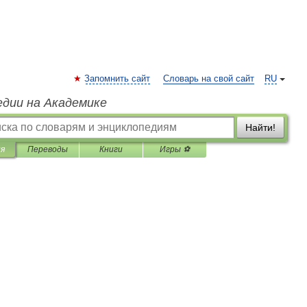
Запомнить сайт
Словарь на свой сайт
RU
едии на Академике
Найти!
ия
Переводы
Книги
Игры ⚽