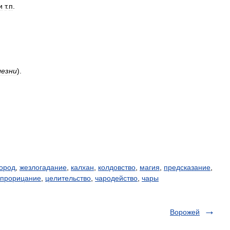
и
т
.
п
.
лезни
)
.
город
,
жезлогадание
,
калхан
,
колдовство
,
магия
,
предсказание
,
прорицание
,
целительство
,
чародейство
,
чары
Ворожей