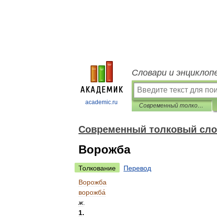
Словари и энциклоп
academic.ru
Современный толковый словарь русского языка Ефремовой
Современный толковый сло
Ворожба
Толкование
Перевод
Ворожба
ворожба́
ж
.
1
.