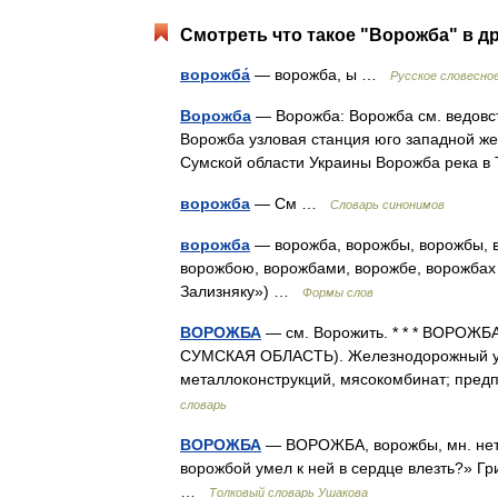
Смотреть что такое "Ворожба" в д
ворожба́
— ворожба, ы …
Русское словесно
Ворожба
— Ворожба: Ворожба см. ведовст
Ворожба узловая станция юго западной ж
Сумской области Украины Ворожба река в
ворожба
— См …
Словарь синонимов
ворожба
— ворожба, ворожбы, ворожбы, в
ворожбою, ворожбами, ворожбе, ворожбах 
Зализняку») …
Формы слов
ВОРОЖБА
— см. Ворожить. * * * ВОРОЖБА
СУМСКАЯ ОБЛАСТЬ). Железнодорожный узел
металлоконструкций, мясокомбинат; пре
словарь
ВОРОЖБА
— ВОРОЖБА, ворожбы, мн. нет, ж
ворожбой умел к ней в сердце влезть?» Гр
…
Толковый словарь Ушакова