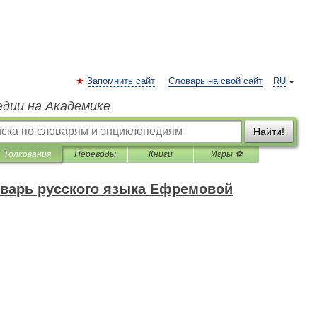
Запомнить сайт
Словарь на свой сайт
RU
едии на Академике
Найти!
Толкования
Переводы
Книги
Игры ⚽
варь русского языка Ефремовой