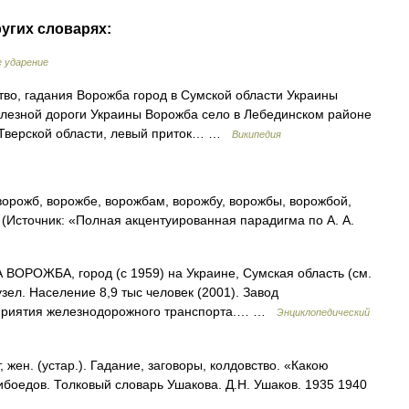
ругих словарях:
е ударение
во, гадания Ворожба город в Сумской области Украины
елезной дороги Украины Ворожба село в Лебединском районе
 Тверской области, левый приток… …
Википедия
орожб, ворожбе, ворожбам, ворожбу, ворожбы, ворожбой,
(Источник: «Полная акцентуированная парадигма по А. А.
 ВОРОЖБА, город (с 1959) на Украине, Сумская область (см.
. Население 8,9 тыс человек (2001). Завод
дприятия железнодорожного транспорта.… …
Энциклопедический
ен. (устар.). Гадание, заговоры, колдовство. «Какою
ибоедов. Толковый словарь Ушакова. Д.Н. Ушаков. 1935 1940