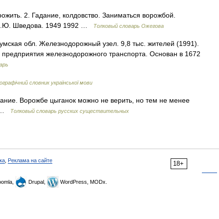
ожить. 2. Гадание, колдовство. Заниматься ворожбой.
 Н.Ю. Шведова. 1949 1992 …
Толковый словарь Ожегова
умская обл. Железнодорожный узел. 9,8 тыс. жителей (1991).
 предприятия железнодорожного транспорта. Основан в 1672
арь
графічний словник української мови
ание. Ворожбе цыганок можно не верить, но тем не менее
я …
Толковый словарь русских существительных
ка
,
Реклама на сайте
18+
omla,
Drupal,
WordPress, MODx.