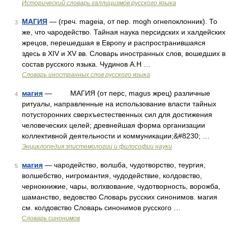
Исторический словарь галлицизмов русского языка
МАГИЯ
— (греч. mageia, от пер. mogh огнепоклонник). То
3
же, что чародейство. Тайная наука персидских и халдейских
жрецов, перешедшая в Европу и распространившаяся
здесь в XIV и XV вв. Словарь иностранных слов, вошедших в
состав русского языка. Чудинов А.Н …
Словарь иностранных слов русского языка
магия
— МАГИЯ (от перс, magus жрец) различные
4
ритуалы, направленные на использование власти тайных
потусторонних сверхъестественных сил для достижения
человеческих целей; древнейшая форма организации
коллективной деятельности и коммуникации;&#8230; …
Энциклопедия эпистемологии и философии науки
магия
— чародейство, волшба, чудотворство, теургия,
5
волшебство, нигромантия, чудодействие, колдовство,
чернокнижие, чары, волхвование, чудотворность, ворожба,
шаманство, ведовство Словарь русских синонимов. магия
см. колдовство Словарь синонимов русского …
Словарь синонимов