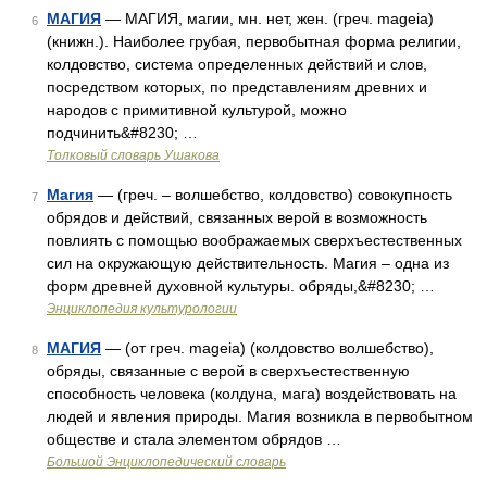
МАГИЯ
— МАГИЯ, магии, мн. нет, жен. (греч. mageia)
6
(книжн.). Наиболее грубая, первобытная форма религии,
колдовство, система определенных действий и слов,
посредством которых, по представлениям древних и
народов с примитивной культурой, можно
подчинить&#8230; …
Толковый словарь Ушакова
Магия
— (греч. – волшебство, колдовство) совокупность
7
обрядов и действий, связанных верой в возможность
повлиять с помощью воображаемых сверхъестественных
сил на окружающую действительность. Магия – одна из
форм древней духовной культуры. обряды,&#8230; …
Энциклопедия культурологии
МАГИЯ
— (от греч. mageia) (колдовство волшебство),
8
обряды, связанные с верой в сверхъестественную
способность человека (колдуна, мага) воздействовать на
людей и явления природы. Магия возникла в первобытном
обществе и стала элементом обрядов …
Большой Энциклопедический словарь