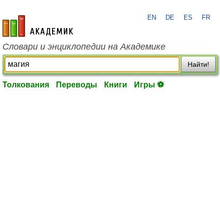
EN
DE
ES
FR
academic.ru
Словари и энциклопедии на Академике
Найти!
Толкования
Переводы
Книги
Игры ⚽