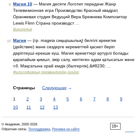
Магия 10
— Магия десяти Логотип передачи Жанр
9
Телевизионная игра Производство Красный квадрат,
Оранжевая студия Ведущий Вера Брежнева Композитор
Lewis Flinn Страна производст …
Википедия
Магия
— (гр. mageia сиқыршылық) белгілі әрекетке
10
(действие) және сөздерге кереметтей қасиет беріп
дәріптеуші ерекше күш. Магия әрекеттері әртүрлі болады:
қарапайым қимыл, зікір салу, көптеген адам қатысатын және
т.б. Мақсатына орай емдік (балгерлік),&#8230; …
Философиялық терминдердің сөздігі
Страницы
Следующая
→
1
2
3
4
5
6
7
8
9
10
11
12
13
© Академик, 2000-2026
18+
Обратная связь:
Техподдержка
,
Реклама на сайте