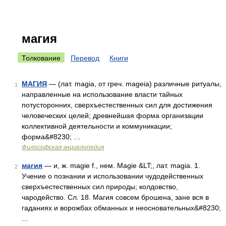
магия
Толкование
Перевод
Книги
МАГИЯ
— (лат. magia, от греч. mageia) различные ритуалы,
1
направленные на использование власти тайных
потусторонних, сверхъестественных сил для достижения
человеческих целей; древнейшая форма организации
коллективной деятельности и коммуникации;
форма&#8230; …
Философская энциклопедия
магия
— и, ж. magie f., нем. Magie &LT;, лат. magia. 1.
2
Учение о познании и использовании чудодейственных
сверхъестественных сил природы; колдовство,
чародейство. Сл. 18. Магия совсем брошена, зане вся в
гаданиях и ворожбах обманных и неосновательных&#8230;
…