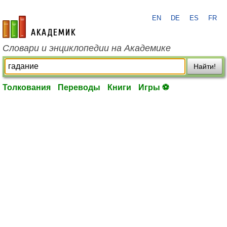
EN
DE
ES
FR
academic.ru
Словари и энциклопедии на Академике
Найти!
Толкования
Переводы
Книги
Игры ⚽