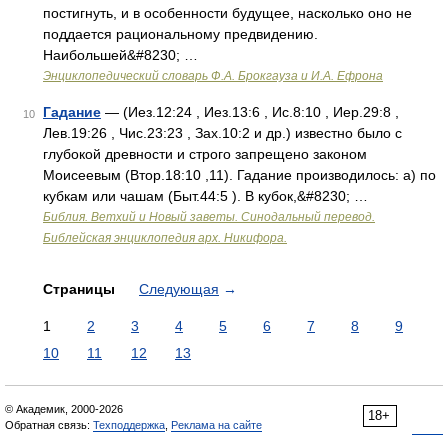
постигнуть, и в особенности будущее, насколько оно не
поддается рациональному предвидению.
Наибольшей&#8230; …
Энциклопедический словарь Ф.А. Брокгауза и И.А. Ефрона
Гадание
— (Иез.12:24 , Иез.13:6 , Ис.8:10 , Иер.29:8 ,
10
Лев.19:26 , Чис.23:23 , Зах.10:2 и др.) известно было с
глубокой древности и строго запрещено законом
Моисеевым (Втор.18:10 ,11). Гадание производилось: а) по
кубкам или чашам (Быт.44:5 ). В кубок,&#8230; …
Библия. Ветхий и Новый заветы. Синодальный перевод.
Библейская энциклопедия арх. Никифора.
Страницы
Следующая
→
1
2
3
4
5
6
7
8
9
10
11
12
13
© Академик, 2000-2026
18+
Обратная связь:
Техподдержка
,
Реклама на сайте