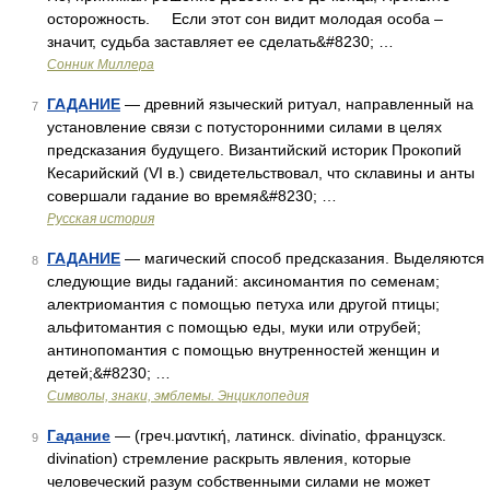
осторожность. Если этот сон видит молодая особа –
значит, судьба заставляет ее сделать&#8230; …
Сонник Миллера
ГАДАНИЕ
— древний языческий ритуал, направленный на
7
установление связи с потусторонними силами в целях
предсказания будущего. Византийский историк Прокопий
Кесарийский (VI в.) свидетельствовал, что склавины и анты
совершали гадание во время&#8230; …
Русская история
ГАДАНИЕ
— магический способ предсказания. Выделяются
8
следующие виды гаданий: аксиномантия по семенам;
алектриомантия с помощью петуха или другой птицы;
альфитомантия с помощью еды, муки или отрубей;
антинопомантия с помощью внутренностей женщин и
детей;&#8230; …
Символы, знаки, эмблемы. Энциклопедия
Гадание
— (греч.μαντική, латинск. divinatio, французск.
9
divination) стремление раскрыть явления, которые
человеческий разум собственными силами не может