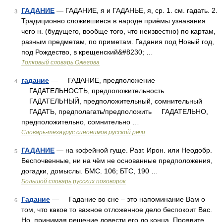
ГАДАНИЕ
— ГАДАНИЕ, я и ГАДАНЬЕ, я, ср. 1. см. гадать. 2.
3
Традиционно сложившиеся в народе приёмы узнавания
чего н. (будущего, вообще того, что неизвестно) по картам,
разным предметам, по приметам. Гадания под Новый год,
под Рождество, в крещенский&#8230; …
Толковый словарь Ожегова
гадание
— ГАДАНИЕ, предположение
4
ГАДАТЕЛЬНОСТЬ, предположительность
ГАДАТЕЛЬНЫЙ, предположительный, сомнительный
ГАДАТЬ, предполагать/предположить ГАДАТЕЛЬНО,
предположительно, сомнительно …
Словарь-тезаурус синонимов русской речи
ГАДАНИЕ
— на кофейной гуще. Разг. Ирон. или Неодобр.
5
Беспочвенные, ни на чём не основанные предположения,
догадки, домыслы. БМС. 106; БТС, 190 …
Большой словарь русских поговорок
Гадание
— Гадание во сне – это напоминание Вам о
6
том, что какое то важное отложенное дело беспокоит Вас.
Но, принимая решение довести его до конца, Проявите