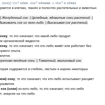
, (
вижу
)
что
?
со́ки
,
чем
?
со́ками
,
о
чём
?
о
со́ках
ержится
в
клетках
,
тканях
и
полостях
растительных
и
животных
|
Желудочный
сок
.
|
Целебные
,
ядовитые
соки
растений
.
|
Выжимать
сок
из
чего
-
либо
.
|
Высасывая
сок
растений
,
соку
,
то
это
означает
,
что
какой
-
либо
продукт
им
органической
жидкости
.
соку
,
то
это
означает
,
что
кто
-
либо
живёт
или
работает
без
чужого
опыта
.
апиток
.
руктово
-
ягодные
соки
.
|
Томатный
,
малиновый
сок
.
торая
содержится
в
стеблях
,
листьях
и
корнях
некоторых
ном
)
соку
,
то
это
означает
,
что
кто
-
либо
испытывает
расцвет
развития
.
)
сок
(
соки
)
из
кого
-
либо
,
то
это
означает
,
что
кто
-
либо
л
,
энергии
на
что
-
либо
.