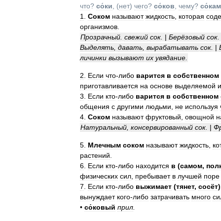
что
?
со́ки
, (
нет
)
чего
?
со́ков
,
чему
?
со́кам
1
.
Соком
называют
жидкость
,
которая
сод
организмов
.
Прозрачный
.
свежий
сок
.
|
Берёзовый
сок
.
Выделять
,
давать
,
вырабатывать
сок
.
|
личинки
вызывают
их
увядание
.
2
.
Если
что
-
либо
варится
в
собственном
приготавливается
на
основе
выделяемой
3
.
Если
кто
-
либо
варится
в
собственном
общения
с
другими
людьми
,
не
используя
4
.
Соком
называют
фруктовый
,
овощной
н
Натуральный
,
консервированный
сок
.
|
Ф
5
.
Млечным
соком
называют
жидкость
,
ко
растений
.
6
.
Если
кто
-
либо
находится
в
(
самом
,
пол
физических
сил
,
пребывает
в
лучшей
поре
7
.
Если
кто
-
либо
выжимает
(
тянет
,
сосёт
вынуждает
кого
-
либо
затрачивать
много
си
•
со́ковый
прил
.