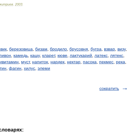
митриев
.
2003
.
вик
,
березовица
,
бизам
,
бродило
,
брусовня
,
бугра
,
взвар
,
визу
,
пивон
,
камедь
,
кашу
,
кларет
,
кюве
,
лактукарий
,
латекс
,
лятекс
,
ивитамин
,
муст
,
напиток
,
нардек
,
нектар
,
пасока
,
пекмес
,
река
,
тин
,
фагин
,
хилус
,
элеми
сократить
 словарях: