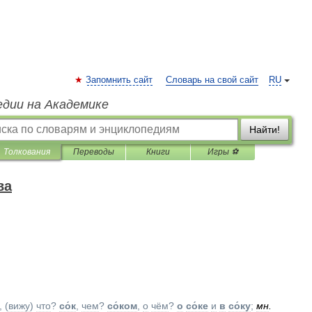
Запомнить сайт
Словарь на свой сайт
RU
едии на Академике
Найти!
Толкования
Переводы
Книги
Игры ⚽
ва
, (
вижу
)
что
?
со́к
,
чем
?
со́ком
,
о
чём
?
о
со́ке
и
в
со́ку
;
мн
.