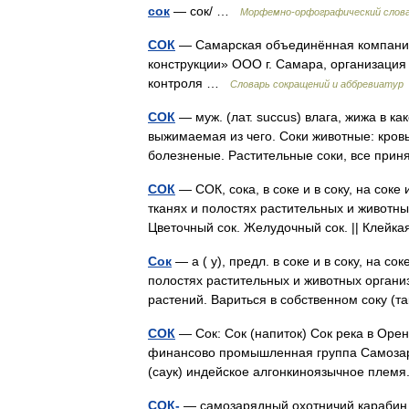
сок
— сок/ …
Морфемно-орфографический слов
СОК
— Самарская объединённая компания
конструкции» ООО г. Самара, организация 
контроля …
Словарь сокращений и аббревиатур
СОК
— муж. (лат. succus) влага, жижа в к
выжимаемая из чего. Соки животные: кровь,
болезненые. Растительные соки, все при
СОК
— СОК, сока, в соке и в соку, на соке 
тканях и полостях растительных и животны
Цветочный сок. Желудочный сок. || Кле
Сок
— а ( у), предл. в соке и в соку, на со
полостях растительных и животных органи
растений. Вариться в собственном соку (
СОК
— Сок: Сок (напиток) Сок река в Оре
финансово промышленная группа Самозар
(саук) индейское алгонкиноязычное пле
СОК-
— самозарядный охотничий карабин 