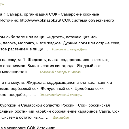
арь
 г. Самара, организация СОК «Самарские оконные
Источник: http://www.oknasok.ru/ СОК система объективного
аком либо теле или вещи; жидкость, истекающая или
 пасока, молочко, и все жидкое. Дурные соки или острые соки,
нятое растением в пищу …
Толковый словарь Даля
и на соку, м. 1. Жидкость, влага, содержащаяся в клетках,
х организмов. Выжать сок из винограда. Ягодный сок.
йкая маслянистая… …
Толковый словарь Ушакова
ке и на соку; м. Жидкость, содержащаяся в клетках, тканях и
змов. Берёзовый сок. Желудочный сок. Целебные соки
также: неодобр.;… …
Энциклопедический словарь
нбургской и Самарской областях России «Сок» российская
ядный охотничий карабин обозначение карабинов Сайга. Сок
мя. Система остаточных… …
Википедия
в маркировке СОК Источник: