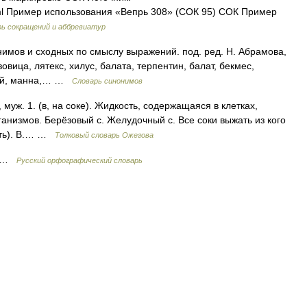
shtml Пример использования «Вепрь 308» (СОК 95) СОК Пример
ь сокращений и аббревиатур
имов и сходных по смыслу выражений. под. ред. Н. Абрамова,
зовица, лятекс, хилус, балата, терпентин, балат, бекмес,
оний, манна,… …
Словарь синонимов
у, муж. 1. (в, на соке). Жидкость, содержащаяся в клетках,
ганизмов. Берёзовый с. Желудочный с. Все соки выжать из кого
щить). В.… …
Толковый словарь Ожегова
 у …
Русский орфографический словарь