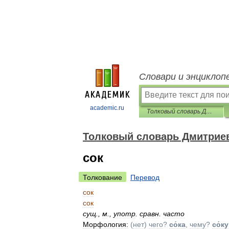
Словари и энциклоп
academic.ru
Толковый словарь Дмитриева
Толковый словарь Дмитрие
сок
Толкование
Перевод
сок
сок
сущ
.
,
м
.
,
употр
.
сравн
.
часто
Морфология:
(
нет
)
чего
?
со́ка
,
чему
?
со́ку