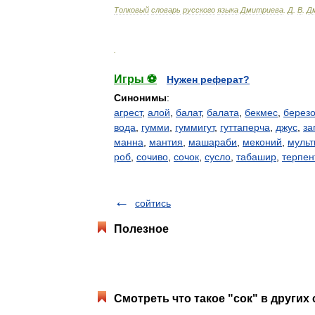
Толковый
словарь
русского
языка
Дмитриева
.
Д
.
В
.
Д
.
Игры ⚽
Нужен реферат?
Синонимы
:
агрест
,
алой
,
балат
,
балата
,
бекмес
,
березо
вода
,
гумми
,
гуммигут
,
гуттаперча
,
джус
,
за
манна
,
мантия
,
машараби
,
меконий
,
мульт
роб
,
сочиво
,
сочок
,
сусло
,
табашир
,
терпен
сойтись
Полезное
Смотреть что такое "сок" в других