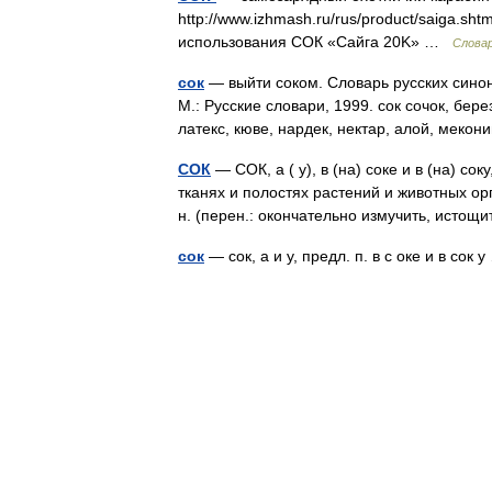
http://www.izhmash.ru/rus/product/saiga.
использования СОК «Сайга 20K» …
Словар
сок
— выйти соком. Словарь русских синон
М.: Русские словари, 1999. сок сочок, бере
латекс, кюве, нардек, нектар, алой, мек
СОК
— СОК, а ( у), в (на) соке и в (на) сок
тканях и полостях растений и животных ор
н. (перен.: окончательно измучить, исто
сок
— сок, а и у, предл. п. в с оке и в сок