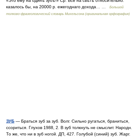
«Это ему на одинъ зубъ!» Ср. Все на свѣтѣ относительно:
казалось бы, на 20000 р. ежегоднаго дохода… …
Большой
толково-фразеологический словарь Михельсона (оригинальная орфография)
ЗУБ
— Браться зуб за зуб. Волг. Сильно ругаться, браниться,
ссориться. Глухов 1988, 2. В зуб толкнуть не смыслит. Народн.
То же, что ни в зуб ногой. ДП, 427. Голубой (синий) зуб. Жарг.