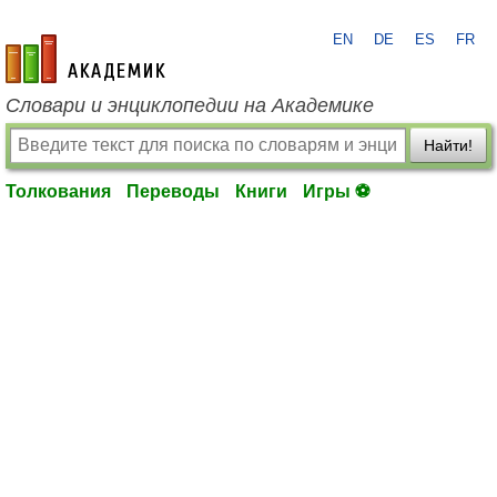
EN
DE
ES
FR
academic.ru
Словари и энциклопедии на Академике
Найти!
Толкования
Переводы
Книги
Игры ⚽