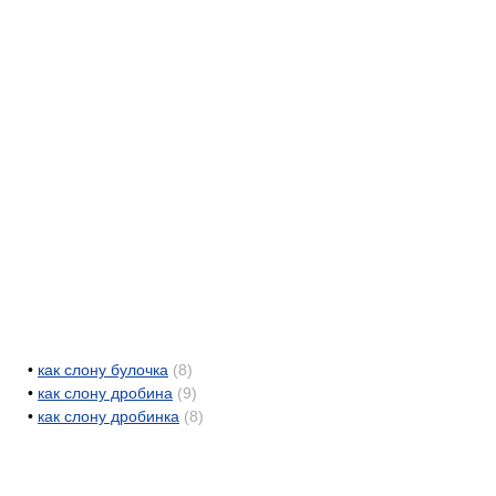
•
как слону булочка
(8)
•
как слону дробина
(9)
•
как слону дробинка
(8)