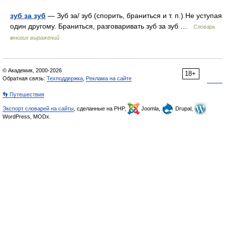
зуб за зуб
— Зуб за/ зуб (спорить, браниться и т. п.) Не уступая
один другому. Браниться, разговаривать зуб за зуб …
Словарь
многих выражений
© Академик, 2000-2026
18+
Обратная связь:
Техподдержка
,
Реклама на сайте
👣 Путешествия
Экспорт словарей на сайты
, сделанные на PHP,
Joomla,
Drupal,
WordPress, MODx.