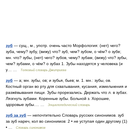
зуб
— сущ., м., употр. очень часто Морфология: (нет) чего?
зуба, чему? зубу, (вижу) что? зуб, чем? зубом, о чём? о зубе;
мн. что? зубы, (нет) чего? зубов, чему? зубам, (вижу) что? зубы,
чем? зубами, о чём? о зубах 1. Зубы находятся у человека (и
у… …
Толковый словарь Дмитриева
зуб
— а; мн. зубы, ов; и зубья, бьев; м. 1. мн.: зубы, ов.
Костный орган во рту для схватывания, кусания, измельчения и
разжёвывания пищи. Зубы прорезались. Держать что л. в зубах.
Лязгнуть зубами. Коренные зубы. Больной з. Хорошие,
здоровые зубы.… …
Энциклопедический словарь
зуб за зуб
— непочтительно Словарь русских синонимов. зуб
за зуб нареч, кол во синонимов: 2 • не уступая один другому (1)
• …
Словарь синонимов