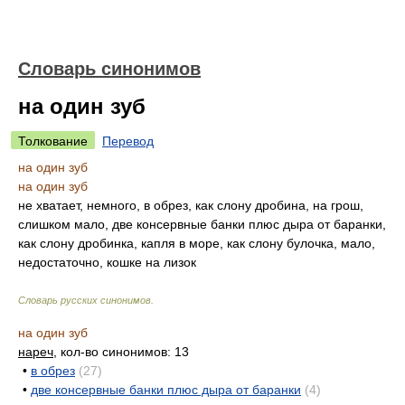
Словарь синонимов
на один зуб
Толкование
Перевод
на один зуб
на один зуб
не хватает, немного, в обрез, как слону дробина, на грош,
слишком мало, две консервные банки плюс дыра от баранки,
как слону дробинка, капля в море, как слону булочка, мало,
недостаточно, кошке на лизок
Словарь русских синонимов
.
на один зуб
нареч
, кол-во синонимов: 13
•
в обрез
(27)
•
две консервные банки плюс дыра от баранки
(4)