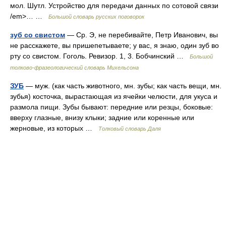
мол. Шутл. Устройство для передачи данных по сотовой связи
/em>… …
Большой словарь русских поговорок
зуб со свистом
— Ср. Э, не перебивайте, Петр Иванович, вы
не расскажете, вы пришепетываете; у вас, я знаю, один зуб во
рту со свистом. Гоголь. Ревизор. 1, 3. Бобчинский …
Большой
толково-фразеологический словарь Михельсона
ЗУБ
— муж. (как часть животного, мн. зубы; как часть вещи, мн.
зубья) косточка, вырастающая из ячейки челюсти, для укуса и
размола пищи. Зубы бывают: передние или резцы, боковые:
вверху глазные, внизу клыки; задние или коренные или
жерновые, из которых …
Толковый словарь Даля