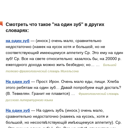
Смотреть что такое "на один зуб" в других
словарях:
на один зуб
— (иноск.) очень мало, сравнительно
недостаточно (намек на кусок хотя и большой, но не
соответствующий имеющемуся аппетиту Ср. Это ему на один
зуб! Ср. Все на свете относительно: казалось бы, на 20000 р.
ежегодного дохода можно жить безбедно; но… …
Большой
толково-фразеологический словарь Михельсона
На один зуб
— Прост. Ирон. Очень мало еды, пищи. Хлеба
этого ребятам на один зуб… Давай попробуем ещё достать?
(В. Тевкелян. Гранит не плавится) …
Фразеологический словарь
русского литературного языка
На один зуб
— На одинъ зубъ (иноск.) очень мало,
сравнительно недостаточно (намекъ на кусокъ, хотя и
большой, но несоотвѣтствующій имѣющемуся аппетиту). Ср.