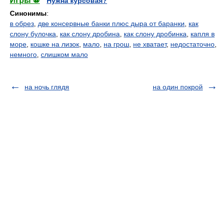
Игры ⚽
Нужна курсовая?
Синонимы
:
в обрез
,
две консервные банки плюс дыра от баранки
,
как
слону булочка
,
как слону дробина
,
как слону дробинка
,
капля в
море
,
кошке на лизок
,
мало
,
на грош
,
не хватает
,
недостаточно
,
немного
,
слишком мало
на ночь глядя
на один покрой