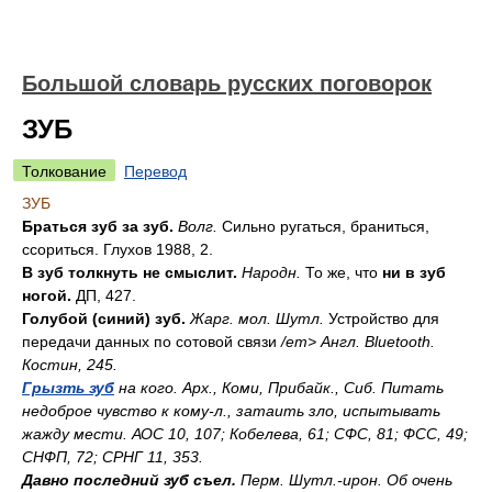
Большой словарь русских поговорок
ЗУБ
Толкование
Перевод
ЗУБ
Браться зуб за зуб.
Волг.
Сильно ругаться, браниться,
ссориться. Глухов 1988, 2.
В зуб толкнуть не смыслит.
Народн.
То же, что
ни в зуб
ногой.
ДП, 427.
Голубой (синий) зуб.
Жарг. мол. Шутл.
Устройство для
передачи данных по сотовой связи
/em> Англ.
Bluetooth.
Костин, 245.
Грызть зуб
на кого. Арх., Коми, Прибайк., Сиб.
Питать
недоброе чувство к кому-л., затаить зло, испытывать
жажду мести. АОС 10, 107; Кобелева, 61; СФС, 81; ФСС, 49;
СНФП, 72; СРНГ 11, 353.
Давно последний зуб съел.
Перм. Шутл.-ирон.
Об очень