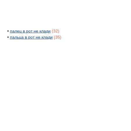
•
палец в рот не клади
(32)
•
пальца в рот не клади
(35)