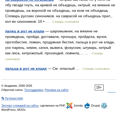
лбу гвозди гнуть, на кривой не объедешь, хитрый, на мякине не
проведешь, на вороной не объедешь, на козе не объедешь
Словарь русских синонимов. на саврасой не объедешь прил.,
кол во синонимов: 10 • …
Словарь синонимов
палец в рот не клади
— шаромыжник, на мякине не
проведешь, пройда, доставала, проныра, пройдоха, жучок,
протобестия, ловкач, продувная бестия, пальца в рот не клади,
ухо парень, химик, сачок, выжига, фокусник, штукарь, хитрый
как лиса, хитрожопый, прохиндей, ловчила,… …
Словарь
синонимов
пальца в рот не клади
— См. опасный …
Словарь синонимов
© Академик, 2000-2026
18+
Обратная связь:
Техподдержка
,
Реклама на сайте
👣 Путешествия
Экспорт словарей на сайты
, сделанные на PHP,
Joomla,
Drupal,
WordPress, MODx.