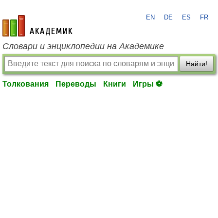
EN
DE
ES
FR
academic.ru
Словари и энциклопедии на Академике
Найти!
Толкования
Переводы
Книги
Игры ⚽