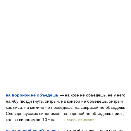
на вороной не объедешь
— на козе не объедешь, не у него
на лбу гвозди гнуть, хитрый, на кривой не объедешь, хитрый
как лиса, на мякине не проведешь, на саврасой не объедешь
Словарь русских синонимов. на вороной не объедешь прил.,
кол во синонимов: 10 • на …
Словарь синонимов
на саврасой не объедешь
— хитрый как лиса, не у него на