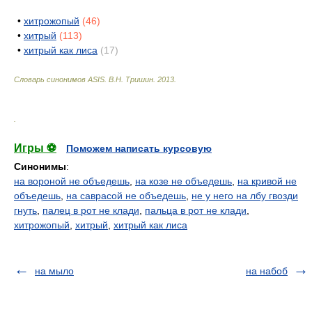
•
хитрожопый
(46)
•
хитрый
(113)
•
хитрый как лиса
(17)
Словарь синонимов ASIS.
В.Н. Тришин
.
2013
.
.
Игры ⚽
Поможем написать курсовую
Синонимы
:
на вороной не объедешь
,
на козе не объедешь
,
на кривой не
объедешь
,
на саврасой не объедешь
,
не у него на лбу гвозди
гнуть
,
палец в рот не клади
,
пальца в рот не клади
,
хитрожопый
,
хитрый
,
хитрый как лиса
на мыло
на набоб