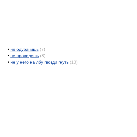
•
не одурачишь
(7)
•
не проведешь
(8)
•
не у него на лбу гвозди гнуть
(13)