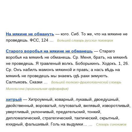
На мякине не обмануть
— кого. Сиб. То же, что на мякине не
проведешь. ФСС, 124 …
Большой словарь русских поговорок
Старого воробья на мякине не обманешь
— Стараго
воробья на мякинѣ не обманешь. Ср. Меня, братъ, на мякинѣ
не проведешь. Я травленый волкъ. Боборыкинъ. Ходокъ. 1, 26.
Ср. Онъ набилъ мамонъ мякиной и правъ; а насъ вѣдь на
мякинѣ не проведешъ мы знаемъ гдѣ раки зимуютъ.
Салтыковъ. Сказки …
Большой толково-фразеологический словарь
Михельсона (оригинальная орфография)
хитрый
— Хитроумный, коварный, лукавый, двоедушный,
двойственный, вороватый, плутоватый, вилявый, изворотливый,
увертливый, уклончивый, предательский, тонкий,
дипломатический, стратегический, тактический, скрытный,
ехидный, фальшивый. Голь на выдумки… …
Словарь синонимов