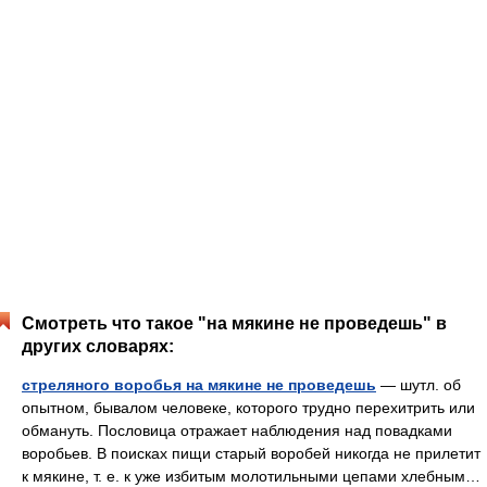
Смотреть что такое "на мякине не проведешь" в
других словарях:
стреляного воробья на мякине не проведешь
— шутл. об
опытном, бывалом человеке, которого трудно перехитрить или
обмануть. Пословица отражает наблюдения над повадками
воробьев. В поисках пищи старый воробей никогда не прилетит
к мякине, т. е. к уже избитым молотильными цепами хлебным…