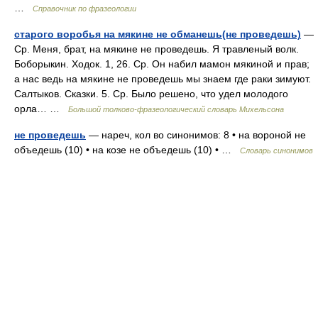
…
Справочник по фразеологии
старого воробья на мякине не обманешь(не проведешь)
—
Ср. Меня, брат, на мякине не проведешь. Я травленый волк.
Боборыкин. Ходок. 1, 26. Ср. Он набил мамон мякиной и прав;
а нас ведь на мякине не проведешь мы знаем где раки зимуют.
Салтыков. Сказки. 5. Ср. Было решено, что удел молодого
орла… …
Большой толково-фразеологический словарь Михельсона
не проведешь
— нареч, кол во синонимов: 8 • на вороной не
объедешь (10) • на козе не объедешь (10) • …
Словарь синонимов