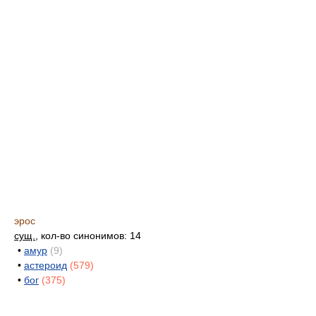
эрос
сущ.
, кол-во синонимов: 14
•
амур
(9)
•
астероид
(579)
•
бог
(375)