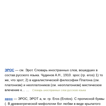
ЭРОС
— см. Эрот. Словарь иностранных слов, вошедших в
состав русского языка. Чудинов А.Н., 1910. эрос (гр. eros) 1) то
же, что эрот; 2) в идеалистической философии Платона (см.
платонизм) и неоплатоников (см. неоплатонизм) мистическое
влечение к… …
Словарь иностранных слов русского языка
эрос
— ЭРОС, ЭРОТ а, м. гр. Eros (Erotos). С прописной буквы
(. В древнегреческой мифологии бог любви в виде крылатого