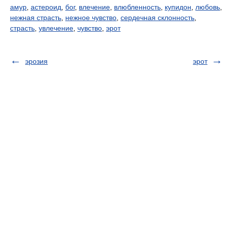
амур
,
астероид
,
бог
,
влечение
,
влюбленность
,
купидон
,
любовь
,
нежная страсть
,
нежное чувство
,
сердечная склонность
,
страсть
,
увлечение
,
чувство
,
эрот
эрозия
эрот