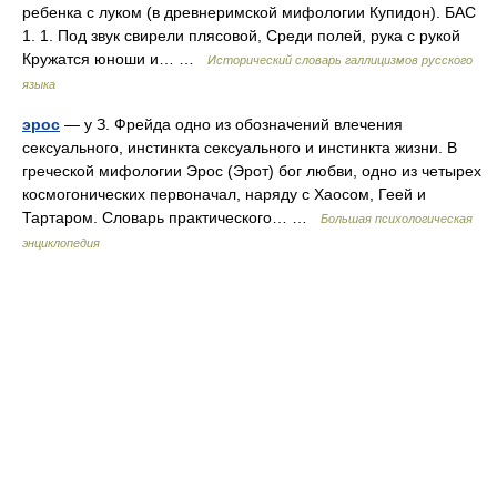
ребенка с луком (в древнеримской мифологии Купидон). БАС
1. 1. Под звук свирели плясовой, Среди полей, рука с рукой
Кружатся юноши и… …
Исторический словарь галлицизмов русского
языка
эрос
— у З. Фрейда одно из обозначений влечения
сексуального, инстинкта сексуального и инстинкта жизни. В
греческой мифологии Эрос (Эрот) бог любви, одно из четырех
космогонических первоначал, наряду с Хаосом, Геей и
Тартаром. Словарь практического… …
Большая психологическая
энциклопедия