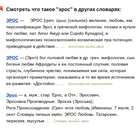
Смотреть что такое "эрос" в других словарях:
ЭРОС
— ЭРОС [греч. ϋρως (сильное) желание, любовь, как
персонификация Эрот, в греческой мифологии, поэзии и культе
бог любви; лат. Amor Амур или Cupido Купидон], в
мифопоэтических теокосмогониях космическая пра потенция,
приводящая в действие… …
Античная философия
ЭРОС
— (Эрот) бог половой любви в др. греч. мифологии, сын
богини любви Афродиты и ее постоянный спутник; половая
страсть, глубинное чувство, понимаемая как сила, которая
организует праматерию, оказываясь в то же время источником
ее развития. «Достойно… …
Философская энциклопедия
Эрос
— а, муж.; стар. Ерос, а.Отч.: Эросович,
Эросовна.Производные: Эроска (Эроська);
Рося.Происхождение: (Греч. eros любовь.)Именины: 7 июля, 2
сент. Словарь личных имён. ЭРОС Любовь. Татарские,
тюркские, мусульм …
Словарь личных имен