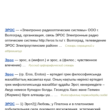
ЭРОС
— «Электронно радиооптические системы» ООО г.
Волгоград, организация, связь ЭРОС Электронные радио
оптические системы http://eros tv.ru/​ г. Волгоград, телевидение
ЭРОС Электроуглинские районн …
Словарь сокращений и
аббревиатур
Эрос
— эрос, а (мифол.) и эрос, а (филос.; чувственное
влечение) …
Русский орфографический словарь
Эрос
— (гр. Еros, Еrotos) – ертедегі грек философиясында
махаббаттың жасампаз күші. Оның нақтылы көрінісі ертедегі
грек мифологиясында махаббат құдайы Эрот, көнеримдікте –
Амур немесе Купидон болды. Гесиодта Хаос және Геямен
(Жермен) бірге алғашқы үш… …
Философиялық терминдердің сөздігі
ЭРОС
— 1) Эрот2)] Любовь; у Платона и в платонизме
побудительная сила духовного восхождения, эстетический