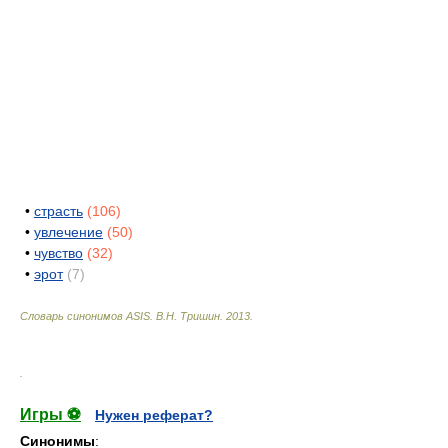
•
страсть
(106)
•
увлечение
(50)
•
чувство
(32)
•
эрот
(7)
Словарь синонимов ASIS.
В.Н. Тришин
.
2013
.
.
Игры ⚽
Нужен реферат?
Синонимы
: