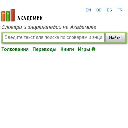
EN
DE
ES
FR
academic.ru
Словари и энциклопедии на Академике
Найти!
Толкования
Переводы
Книги
Игры ⚽