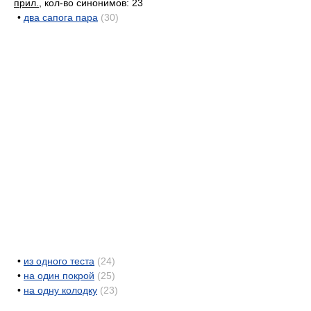
прил.
, кол-во синонимов: 23
•
два сапога пара
(30)
•
из одного теста
(24)
•
на один покрой
(25)
•
на одну колодку
(23)