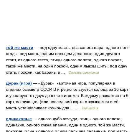
той же масти
— под одну масть, два сапога пара, одного поля
ягоды, под масть, одним пальцем деланные, один другого
стоит, из одного теста, птицы одного полета, одного покроя,
такой же масти, на один покрой, одним лыком шиты, под одну
стать, похожи, как бараны в …
Словарь синонимов
Дурак (игра)
— «Дурак» карточная игра, популярная в
странах бывшего СССР. В игре используется колода из 36 карт
и участвуют от двух до шести игроков. Каждому раздаётся по 6
карт, следующая (или последняя) карта открывается и её
масть устанавливает козырь для… …
Википедия
одинаковые
— одного дуба желуди, птицы одного полета,
одинакие, одного сукна епанча, один в одного, той же масти,
похожие, один к одному, одним пальцем деланные, под масть,