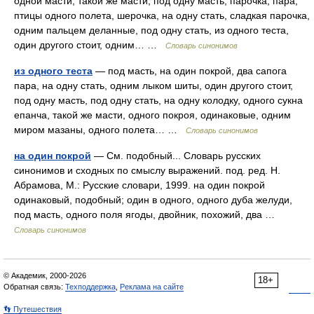
одной масти, такой же масти, под одну масть, парочка, пара,
птицы одного полета, шерочка, на одну стать, сладкая парочка,
одним пальцем деланные, под одну стать, из одного теста,
один другого стоит, одним… …
Словарь синонимов
из одного теста
— под масть, на один покрой, два сапога
пара, на одну стать, одним лыком шиты, один другого стоит,
под одну масть, под одну стать, на одну колодку, одного сукна
епанча, такой же масти, одного покроя, одинаковые, одним
миром мазаны, одного полета… …
Словарь синонимов
на один покрой
— См. подобный... Словарь русских
синонимов и сходных по смыслу выражений. под. ред. Н.
Абрамова, М.: Русские словари, 1999. на один покрой
одинаковый, подобный; один в одного, одного дуба желуди,
под масть, одного поля ягоды, двойник, похожий, два …
Словарь синонимов
© Академик, 2000-2026
18+
Обратная связь:
Техподдержка
,
Реклама на сайте
👣 Путешествия