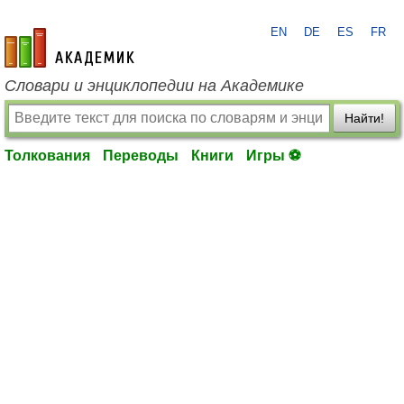
EN
DE
ES
FR
academic.ru
Словари и энциклопедии на Академике
Найти!
Толкования
Переводы
Книги
Игры ⚽