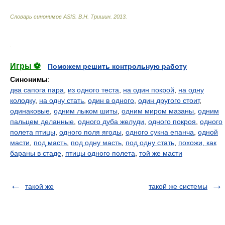
Словарь синонимов ASIS.
В.Н. Тришин
.
2013
.
.
Игры ⚽
Поможем решить контрольную работу
Синонимы
:
два сапога пара
,
из одного теста
,
на один покрой
,
на одну
колодку
,
на одну стать
,
один в одного
,
один другого стоит
,
одинаковые
,
одним лыком шиты
,
одним миром мазаны
,
одним
пальцем деланные
,
одного дуба желуди
,
одного покроя
,
одного
полета птицы
,
одного поля ягоды
,
одного сукна епанча
,
одной
масти
,
под масть
,
под одну масть
,
под одну стать
,
похожи, как
бараны в стаде
,
птицы одного полета
,
той же масти
такой же
такой же системы