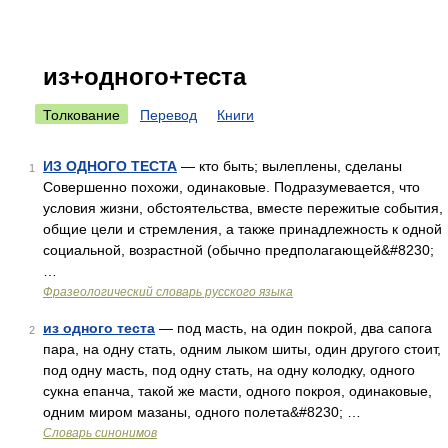
из+одного+теста
Толкование
Перевод
Книги
ИЗ ОДНОГО ТЕСТА
— кто быть; вылеплены, сделаны
1
Совершенно похожи, одинаковые. Подразумевается, что
условия жизни, обстоятельства, вместе пережитые события,
общие цели и стремления, а также принадлежность к одной
социальной, возрастной (обычно предполагающей&#8230;
…
Фразеологический словарь русского языка
из одного теста
— под масть, на один покрой, два сапога
2
пара, на одну стать, одним лыком шиты, один другого стоит,
под одну масть, под одну стать, на одну колодку, одного
сукна епанча, такой же масти, одного покроя, одинаковые,
одним миром мазаны, одного полета&#8230; …
Словарь синонимов