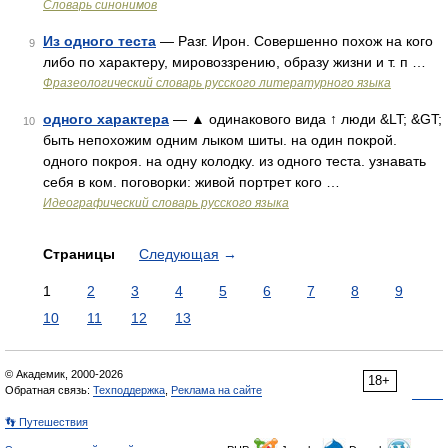
Словарь синонимов
Из одного теста
— Разг. Ирон. Совершенно похож на кого
9
либо по характеру, мировоззрению, образу жизни и т. п …
Фразеологический словарь русского литературного языка
одного характера
— ▲ одинакового вида ↑ люди &LT; &GT;
10
быть непохожим одним лыком шиты. на один покрой.
одного покроя. на одну колодку. из одного теста. узнавать
себя в ком. поговорки: живой портрет кого …
Идеографический словарь русского языка
Страницы
Следующая
→
1
2
3
4
5
6
7
8
9
10
11
12
13
© Академик, 2000-2026
18+
Обратная связь:
Техподдержка
,
Реклама на сайте
👣 Путешествия