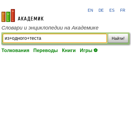
EN
DE
ES
FR
academic.ru
Словари и энциклопедии на Академике
Найти!
Толкования
Переводы
Книги
Игры ⚽