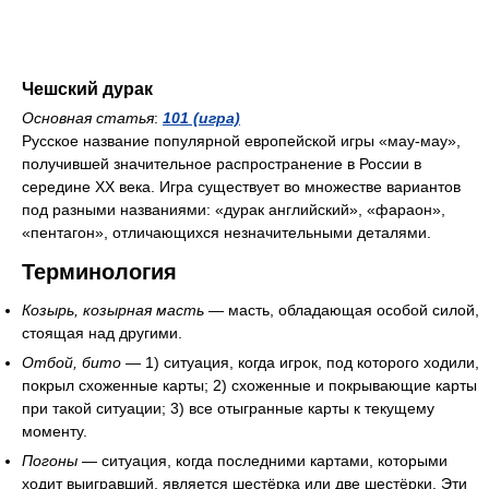
Чешский дурак
Основная статья
:
101 (игра)
Русское название популярной европейской игры «мау-мау»,
получившей значительное распространение в России в
середине XX века. Игра существует во множестве вариантов
под разными названиями: «дурак английский», «фараон»,
«пентагон», отличающихся незначительными деталями.
Терминология
Козырь, козырная масть
— масть, обладающая особой силой,
стоящая над другими.
Отбой, бито
— 1) ситуация, когда игрок, под которого ходили,
покрыл схоженные карты; 2) схоженные и покрывающие карты
при такой ситуации; 3) все отыгранные карты к текущему
моменту.
Погоны
— ситуация, когда последними картами, которыми
ходит выигравший, является шестёрка или две шестёрки. Эти