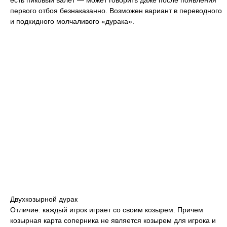
есть пиковый валет — может говорить даже после появления
первого отбоя безнаказанно. Возможен вариант в переводного
и подкидного молчаливого «дурака».
Двухкозырной дурак
Отличие: каждый игрок играет со своим козырем. Причем
козырная карта соперника не является козырем для игрока и