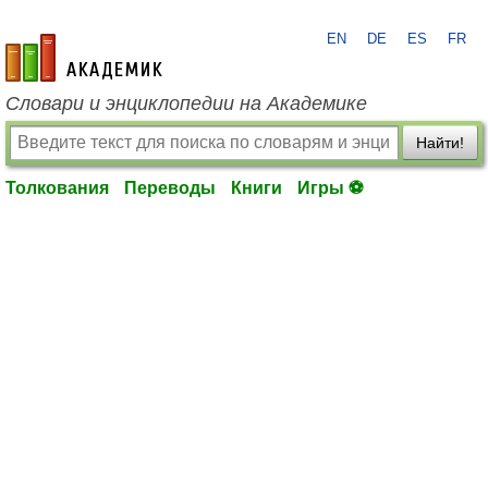
EN
DE
ES
FR
academic.ru
Словари и энциклопедии на Академике
Найти!
Толкования
Переводы
Книги
Игры ⚽