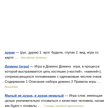
дурак
— (рус. дурак) 1. вулг. будала, глупак 2. вид, игра со
карти …
Macedonian dictionary
Домино (игра)
— Игра в Домино Домино игра, в процессе
которой выстраивается цепь костяшек («костей», «камней»),
соприкасающихся половинками с одинаковым числом очков.
Содержание 1 Описание набора домино 2 Правила игры …
Википедия
Малый не дурак, и дурак немалый
— Игра слов, имеющая
целью уничижительно отозваться о качествах человека, начав
как будто с похвалы …
Словарь народной фразеологии