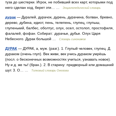
туза до шестерки. Игрок, не побивший всех карт, которыми под
него сделан ход, берет эти… …
Энциклопедический словарь
дурак
— Дуралей, дурачок, дурень, дурачина, болван, бревно,
дерево, дубина, идиот, пень, телепень, глупец, глупыш,
глупенький, балбес, оболтус, олух, осел, остолоп, простофиля,
фалалей, фофан. Собират.: дурачье, дубье. Олух Царя
Небесного. Дурак большой …
Словарь синонимов
ДУРАК
— ДУРАК, а, муж. (разг.). 1. Глупый человек, глупец. Д.
дураком (очень глуп). Век живи, век учись дураком умрёшь
(посл. о бесконечных возможностях учиться, узнавать новое).
Ну и д. же ты! (бран.). 2. В старину: придворный или домашний
шут. 3. О… …
Толковый словарь Ожегова