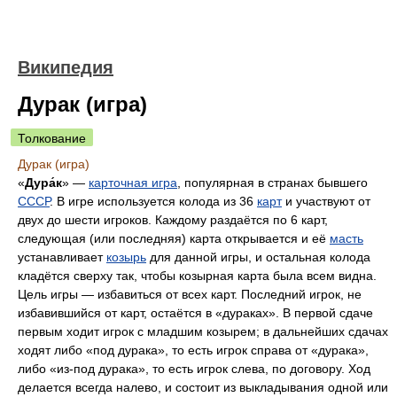
Википедия
Дурак (игра)
Толкование
Дурак (игра)
«
Дура́к
» —
карточная игра
, популярная в странах бывшего
СССР
. В игре используется колода из 36
карт
и участвуют от
двух до шести игроков. Каждому раздаётся по 6 карт,
следующая (или последняя) карта открывается и её
масть
устанавливает
козырь
для данной игры, и остальная колода
кладётся сверху так, чтобы козырная карта была всем видна.
Цель игры — избавиться от всех карт. Последний игрок, не
избавившийся от карт, остаётся в «дураках». В первой сдаче
первым ходит игрок с младшим козырем; в дальнейших сдачах
ходят либо «под дурака», то есть игрок справа от «дурака»,
либо «из-под дурака», то есть игрок слева, по договору. Ход
делается всегда налево, и состоит из выкладывания одной или