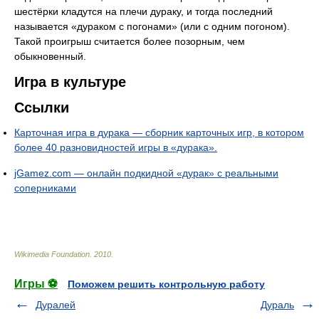
шестёрки кладутся на плечи дураку, и тогда последний
называется «дураком с погонами» (или с одним погоном).
Такой проигрыш считается более позорным, чем
обыкновенный.
Игра в культуре
Ссылки
Карточная игра в дурака — сборник карточных игр, в котором
более 40 разновидностей игры в «дурака».
jGamez.com — онлайн подкидной «дурак» с реальными
соперниками
Wikimedia Foundation
.
2010
.
Игры ⚽
Поможем решить контрольную работу
Дуралей
Дураль