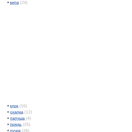
•
кипа
(24)
•
клок
(16)
•
охапка
(12)
•
папуша
(4)
•
прядь
(25)
•
пучок
(26)