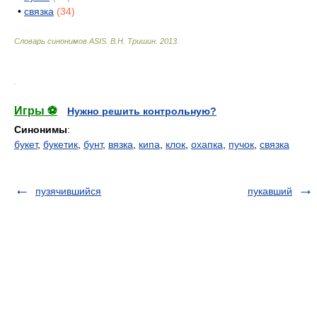
•
связка
(34)
Словарь синонимов ASIS.
В.Н. Тришин
.
2013
.
.
Игры ⚽
Нужно решить контрольную?
Синонимы
:
букет
,
букетик
,
бунт
,
вязка
,
кипа
,
клок
,
охапка
,
пучок
,
связка
пузячившийся
пукавший