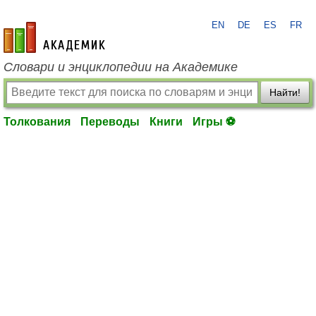
EN
DE
ES
FR
academic.ru
Словари и энциклопедии на Академике
Найти!
Толкования
Переводы
Книги
Игры ⚽