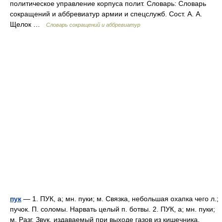
политическое управление корпуса полит. Словарь: Словарь
сокращений и аббревиатур армии и спецслужб. Сост. А. А.
Щелок …
Словарь сокращений и аббревиатур
пук
— 1. ПУК, а; мн. пуки; м. Связка, небольшая охапка чего л.;
пучок. П. соломы. Нарвать целый п. ботвы. 2. ПУК, а; мн. пуки;
м. Разг. Звук, издаваемый при выходе газов из кишечника.