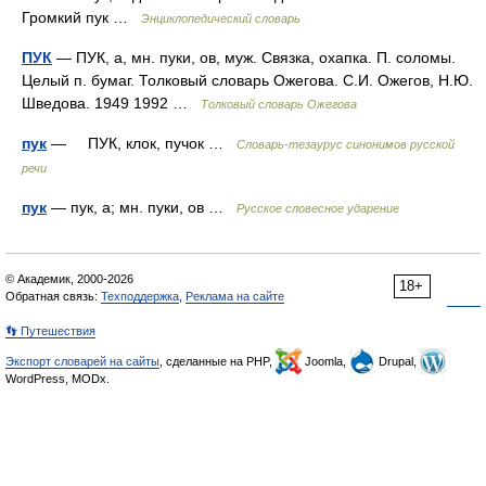
Громкий пук …
Энциклопедический словарь
ПУК
— ПУК, а, мн. пуки, ов, муж. Связка, охапка. П. соломы.
Целый п. бумаг. Толковый словарь Ожегова. С.И. Ожегов, Н.Ю.
Шведова. 1949 1992 …
Толковый словарь Ожегова
пук
— ПУК, клок, пучок …
Словарь-тезаурус синонимов русской
речи
пук
— пук, а; мн. пуки, ов …
Русское словесное ударение
© Академик, 2000-2026
18+
Обратная связь:
Техподдержка
,
Реклама на сайте
👣 Путешествия
Экспорт словарей на сайты
, сделанные на PHP,
Joomla,
Drupal,
WordPress, MODx.