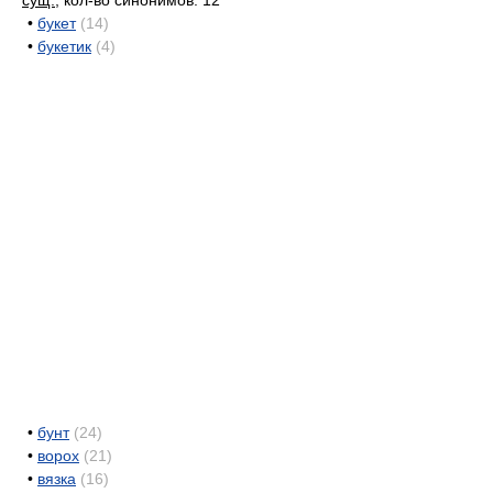
сущ.
, кол-во синонимов: 12
•
букет
(14)
•
букетик
(4)
•
бунт
(24)
•
ворох
(21)
•
вязка
(16)