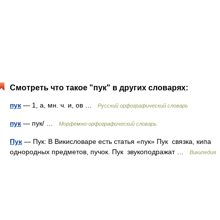
Смотреть что такое "пук" в других словарях:
пук
— 1, а, мн. ч. и, ов …
Русский орфографический словарь
пук
— пук/ …
Морфемно-орфографический словарь
Пук
— Пук: В Викисловаре есть статья «пук» Пук связка, кипа
однородных предметов, пучок. Пук звукоподражат …
Википедия