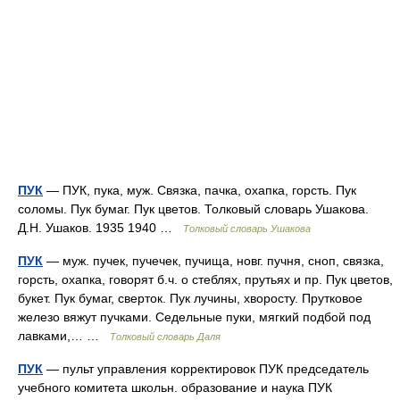
ПУК
— ПУК, пука, муж. Связка, пачка, охапка, горсть. Пук
соломы. Пук бумаг. Пук цветов. Толковый словарь Ушакова.
Д.Н. Ушаков. 1935 1940 …
Толковый словарь Ушакова
ПУК
— муж. пучек, пучечек, пучища, новг. пучня, сноп, связка,
горсть, охапка, говорят б.ч. о стеблях, прутьях и пр. Пук цветов,
букет. Пук бумаг, сверток. Пук лучины, хворосту. Прутковое
железо вяжут пучками. Седельные пуки, мягкий подбой под
лавками,… …
Толковый словарь Даля
ПУК
— пульт управления корректировок ПУК председатель
учебного комитета школьн. образование и наука ПУК