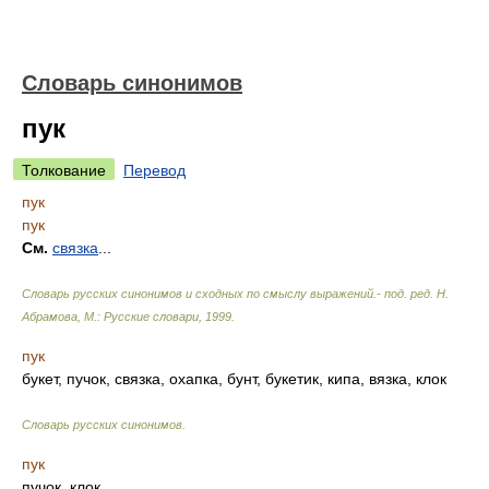
Словарь синонимов
пук
Толкование
Перевод
пук
пук
См.
связка
...
Словарь русских синонимов и сходных по смыслу выражений.- под. ред. Н.
Абрамова, М.: Русские словари
,
1999
.
пук
букет, пучок, связка, охапка, бунт, букетик, кипа, вязка, клок
Словарь русских синонимов
.
пук
пучок, клок