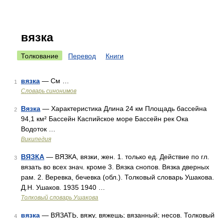
вязка
Толкование
Перевод
Книги
вязка
— См …
1
Словарь синонимов
Вязка
— Характеристика Длина 24 км Площадь бассейна
2
94,1 км² Бассейн Каспийское море Бассейн рек Ока
Водоток …
Википедия
ВЯЗКА
— ВЯЗКА, вязки, жен. 1. только ед. Действие по гл.
3
вязать во всех знач. кроме 3. Вязка снопов. Вязка дверных
рам. 2. Веревка, бечевка (обл.). Толковый словарь Ушакова.
Д.Н. Ушаков. 1935 1940 …
Толковый словарь Ушакова
вязка
— ВЯЗАТЬ, вяжу, вяжешь; вязанный; несов. Толковый
4