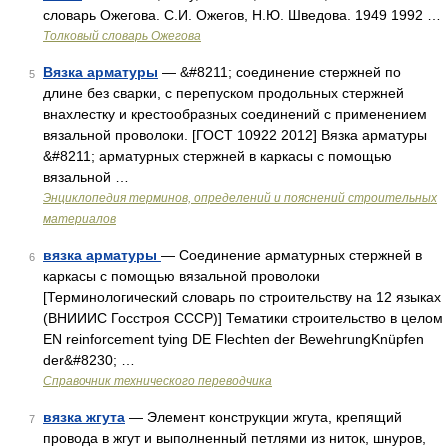
словарь Ожегова. С.И. Ожегов, Н.Ю. Шведова. 1949 1992 …
Толковый словарь Ожегова
Вязка арматуры
— &#8211; соединение стержней по
5
длине без сварки, с перепуском продольных стержней
внахлестку и крестообразных соединений с применением
вязальной проволоки. [ГОСТ 10922 2012] Вязка арматуры
&#8211; арматурных стержней в каркасы с помощью
вязальной …
Энциклопедия терминов, определений и пояснений строительных
материалов
вязка арматуры
— Соединение арматурных стержней в
6
каркасы с помощью вязальной проволоки
[Терминологический словарь по строительству на 12 языках
(ВНИИИС Госстроя СССР)] Тематики строительство в целом
EN reinforcement tying DE Flechten der BewehrungKnüpfen
der&#8230; …
Справочник технического переводчика
вязка жгута
— Элемент конструкции жгута, крепящий
7
провода в жгут и выполненный петлями из ниток, шнуров,