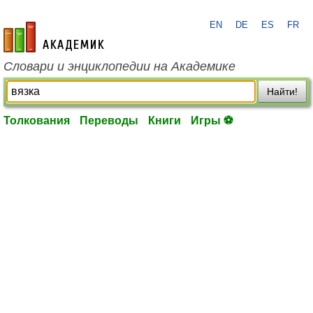
EN
DE
ES
FR
academic.ru
Словари и энциклопедии на Академике
Найти!
Толкования
Переводы
Книги
Игры ⚽