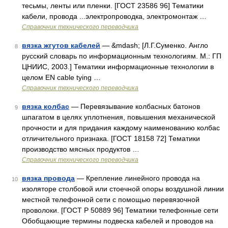
тесьмы, ленты или пленки. [ГОСТ 23586 96] Тематики
кабели, провода ...электропроводка, электромонтаж …
Справочник технического переводчика
вязка жгутов кабелей
— &mdash; [Л.Г.Суменко. Англо
8
русский словарь по информационным технологиям. М.: ГП
ЦНИИС, 2003.] Тематики информационные технологии в
целом EN cable tying …
Справочник технического переводчика
вязка колбас
— Перевязывание колбасных батонов
9
шпагатом в целях уплотнения, повышения механической
прочности и для придания каждому наименованию колбас
отличительного признака. [ГОСТ 18158 72] Тематики
производство мясных продуктов …
Справочник технического переводчика
вязка провода
— Крепление линейного провода на
10
изоляторе столбовой или стоечной опоры воздушной линии
местной телефонной сети с помощью перевязочной
проволоки. [ГОСТ Р 50889 96] Тематики телефонные сети
Обобщающие термины подвеска кабелей и проводов на