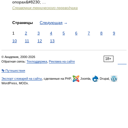
опорах&#8230; …
Справочник технического переводчика
Страницы
Следующая
→
1
2
3
4
5
6
7
8
9
10
11
12
13
© Академик, 2000-2026
18+
Обратная связь:
Техподдержка
,
Реклама на сайте
👣 Путешествия
Экспорт словарей на сайты
, сделанные на PHP,
Joomla,
Drupal,
WordPress, MODx.