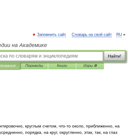
Запомнить сайт
Словарь на свой сайт
RU
едии на Академике
Найти!
лкования
Переводы
Книги
Игры ⚽
нтировочно
,
круглым
счетом
,
что
-
то
около
,
приближенно
,
на
усредненно
,
порядка
,
на
круг
,
округленно
,
этак
,
так
,
на
глаз