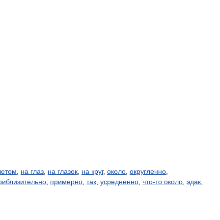
четом
,
на глаз
,
на глазок
,
на круг
,
около
,
округленно
,
риблизительно
,
примерно
,
так
,
усредненно
,
что-то около
,
эдак
,