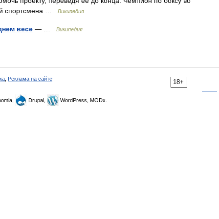
омочь проекту, переведя её до конца. Чемпион по боксу во
мый спортсмена …
Википедия
днем весе
— …
Википедия
ка
,
Реклама на сайте
18+
omla,
Drupal,
WordPress, MODx.