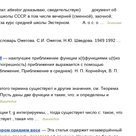
лат. attestor доказываю, свидетельствую) документ об
колы СССР, в том числе вечерней (сменной), заочной;
ы за курс средней школы Экстерном. А. о с. о …
Большая
словарь Ожегова. С.И. Ожегов, Н.Ю. Шведова. 1949 1992 …
М
— наилучшее приближение функции x(t)функциями u(t)из
 (погрешность) приближения выражается с помощью
лижение, Приближение в среднем). Н. П. Корнейчук, В. П.
того термина существуют и другие значения, см. Теорема
Пусть даны две функции и такие, что: и определены и
Википедия
ии f, g интегрируемы, , тогда существует число c: такое, что
ствует , такая что …
Википедия
ором среднем весе
— Эта статья содержит незавершённый