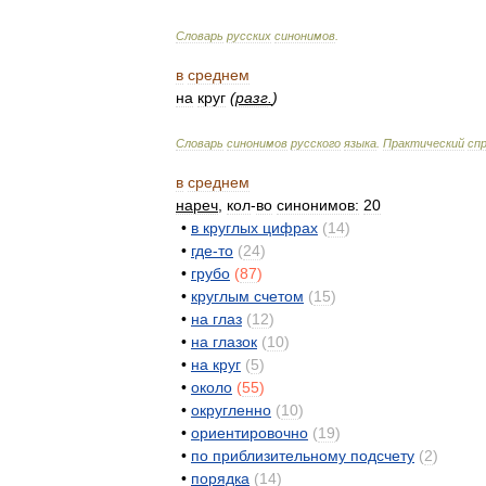
Словарь
русских
синонимов
.
в
среднем
на
круг
(
разг
.
)
Словарь
синонимов
русского
языка
.
Практический
сп
в
среднем
нареч
,
кол
-
во
синонимов:
20
•
в
круглых
цифрах
(
14
)
•
где
-
то
(
24
)
•
грубо
(
87
)
•
круглым
счетом
(
15
)
•
на
глаз
(
12
)
•
на
глазок
(
10
)
•
на
круг
(
5
)
•
около
(
55
)
•
округленно
(
10
)
•
ориентировочно
(
19
)
•
по
приблизительному
подсчету
(
2
)
•
порядка
(
14
)