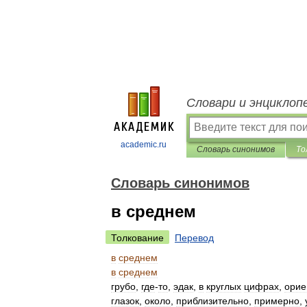
Словари и энциклоп
academic.ru
Словарь синонимов
То
Словарь синонимов
в среднем
Толкование
Перевод
в
среднем
в
среднем
грубо
,
где
-
то
,
эдак
,
в
круглых
цифрах
,
орие
глазок
,
около
,
приблизительно
,
примерно
,