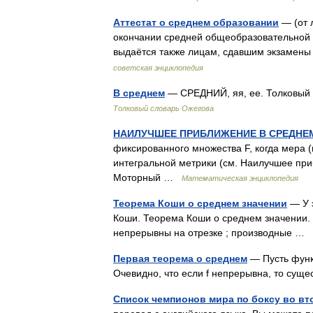
Аттестат о среднем образовании
— (от 
окончании средней общеобразовательной ш
выдаётся также лицам, сдавшим экзамен
советская энциклопедия
В среднем
— СРЕДНИЙ, яя, ее. Толковый 
Толковый словарь Ожегова
НАИЛУЧШЕЕ ПРИБЛИЖЕНИЕ В СРЕДНЕ
фиксированного множества F, когда мера
интегральной метрики (см. Наилучшее приб
Моторный …
Математическая энциклопедия
Теорема Коши о среднем значении
— У э
Коши. Теорема Коши о среднем значении. 
непрерывны на отрезке ; производные …
Первая теорема о среднем
— Пусть функц
Очевидно, что если f непрерывна, то суще
Список чемпионов мира по боксу во вт