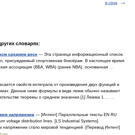
в срок
других словарях:
вом среднем весе
— Эта страница информационный список.
тул, присуждаемый спортсменам боксёрам. В настоящее время
рская ассоциация (ВБА, WBA) (ранее NBA), основанная …
сается свойств интеграла от произведения двух функций и
рмах. Данные ниже формулы в виде лемм обычно называют
ательстве теоремы о среднем значении.[1] Лемма 1.… …
днем напряжении
— [Интент] Параллельные тексты EN RU
um voltage distribution lines. [LS Industrial Systems]
м напряжении стало мировой тенденцией. [Перевод Интент]
дчика