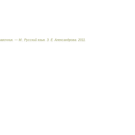
равочник
. —
М
.
:
Русский
язык
.
З
.
Е
.
Александрова
.
2011
.