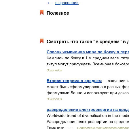
в сравнении
Полезное
Смотреть что такое "в среднем" в 
Список чемпионов мира по боксу в пер
Чемпион по боксу в 1 м среднем весе ти
титул могут присуждать Всемирная боксё
Википедия
Вторая теорема о среднем
— значении ка
может быть сформулирована в разных фо
формулами Бонне и используют при доказ
Википедия
распределение электроэнергии на сре
Worldwide trend of diversification in the medi
Распределения электроэнергии на средне
Тематики… …
Справочник технического перево