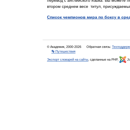
перевод с английского языка. Вы можете п
втором среднем весе титул, присуждае
Список чемпионов мира по боксу в сре
© Академик, 2000-2026
Обратная связь:
Техподдерж
👣 Путешествия
Экспорт словарей на сайты
, сделанные на PHP,
Jo