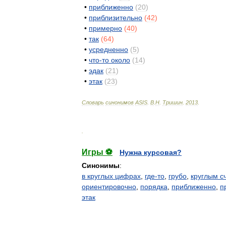
•
приближенно
(
20
)
•
приблизительно
(
42
)
•
примерно
(
40
)
•
так
(
64
)
•
усредненно
(
5
)
•
что
-
то
около
(
14
)
•
эдак
(
21
)
•
этак
(
23
)
Словарь
синонимов
ASIS
.
В
.
Н
.
Тришин
.
2013
.
.
Игры ⚽
Нужна курсовая?
Синонимы
:
в круглых цифрах
,
где-то
,
грубо
,
круглым с
ориентировочно
,
порядка
,
приближенно
,
п
этак