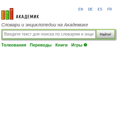
EN
DE
ES
FR
academic.ru
Словари и энциклопедии на Академике
Найти!
Толкования
Переводы
Книги
Игры ⚽