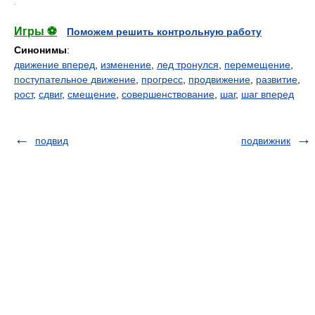
.
Игры ⚽
Поможем решить контрольную работу
Синонимы
:
движение вперед
,
изменение
,
лед тронулся
,
перемещение
,
поступательное движение
,
прогресс
,
продвижение
,
развитие
,
рост
,
сдвиг
,
смещение
,
совершенствование
,
шаг
,
шаг вперед
подвид
подвижник