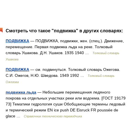
Смотреть что такое "подвижка" в других словарях:
ПОДВИЖКА
— ПОДВИЖКА, подвижки, жен. (спец.). Движение,
перемещение. Первая подвижка льда на реке. Толковый
словарь Ушакова. Д.Н. Ушаков. 1935 1940 …
Толковый словарь
Ушакова
ПОДВИЖКА
— см. подвинуться. Толковый словарь Ожегова.
С.И. Ожегов, Н.Ю. Шведова. 1949 1992 …
Толковый словарь
Ожегова
подвижка льда
— Небольшие перемещения ледяного
покрова на отдельных участках реки или водоема. [ГОСТ 19179
73] Тематики гидрология суши Обобщающие термины ледовый
и термический режим EN ice push DE Eisruck FR poussée de
glace …
Справочник технического переводчика